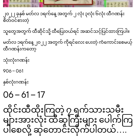
၂၀၂၂ ခုနှစ် မတ်လ ၁ရက်နေ့ အတွက် ၂ လုံး ၃လုံး ၆လုံး ထီဂဏန်း
စိတ်ဝင်စားတဲ့
သူတွေအတွက် ထီဆိုင်သို့ ထီပြေးဝယ်ရင် အဆင်သင့်ပြင်ထားကြပါ။
မတ်လ ၁ရက်နေ့ ၂၀၂၂ အတွက် ကိုရင်လေး ပေးတဲ့ ကံကောင်းစေမယ့်
ထီဂဏန်းကတော့
သုံးလုံးဂဏန်း
906 – 061
နှစ်လုံးဂဏန်း
06 – 61 – 17
ထိုင်းထီထိုးကြတဲ့ ၇ ရက်သားသမီး
များအားလုံး ထီဆုကြီးများ ပေါက်ကြ
ပါစေလို့ ဆုတောင်းလိုက်ပါတယ်….