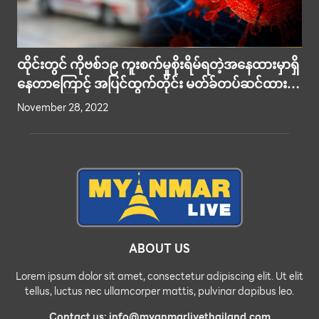
ထိုင်းတွင် ကိုဗစ်၁၉ ကူးစက်မှုစိုးရိမ်ရတဲ့အနေထားမှာရှိ
နေတာကြောင့် အပြင်ထွက်တိုင်း မတ်ခ်တပ်ဆင်ထား
ကြရန် ဆရာဝန်များအကြုံပြု
November 28, 2022
ABOUT US
Lorem ipsum dolor sit amet, consectetur adipiscing elit. Ut elit
tellus, luctus nec ullamcorper mattis, pulvinar dapibus leo.
Contact us: info@myanmarlivethailand.com