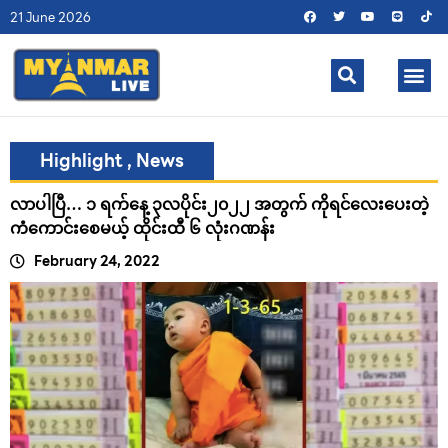
21 June 2026
Highlight
,
News
လာပါပြီ… ၁ ရက်နေ့ ၃လပိုင်း၂၀၂၂ အတွက် ကိုရင်လေးပေးတဲ့
ကံကောင်းစေမယ့် ထိုင်းထီ ၆ လုံးဂဏန်း
February 24, 2022