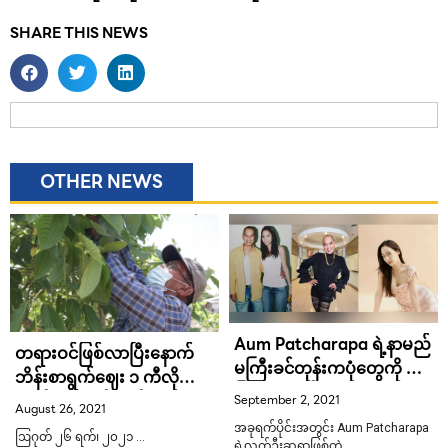
SHARE THIS NEWS
OTHER NEWS
Aum Patcharapa ရဲ့နာမည်
တရားဝင်ဖြစ်လာပြီးနောက်
မကြီးခင်တုန်းကပုံတွေကို ချ
ဘိန်းစာရွက်ဈေး ၁ ကီလို
ပြခဲ့တဲ့ လက်ဦးဆရာ Oops
ဘတ် ၅၀၀ ခုန်တက်
September 2, 2021
August 26, 2021
Wiriya
အခုရက်ပိုင်းအတွင်း Aum Patcharapa
ဩဂုတ် ၂၆ ရက်၊ ၂၀၂၁ …
ရဲ့လက်ဦးဆရာဖြစ်တဲ့ …