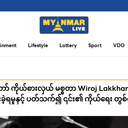
ainment
Lifestyle
Lottery
Sport
VDO
်တော် ကိုယ်စားလှယ် မစ္စတာ Wiroj Lakkh
ခဲ့ရမှုနှင့် ပတ်သက်၍ ၎င်း၏ ကိုယ်ရေး တွစ