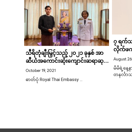
၇ ရက်သာ
လိုက်ဖ
သီရိတုံချီးမြှင့်သည့် ၂၀၂၁ ခုနှစ် အာ
အရောင်
August 26
ဆီယံအကောင်းဆုံးကျောင်းဆရာဆု
သလဲ
မြန်မာကျောင်းဆရာတစ်ဦးရရှိ
မိမိရဲ့နေ
October 19, 2021
တနင်္လာသ
ဓာတ်ပုံ Royal Thai Embassy …
စ်ဘွတ်
ုံထံ
တ်