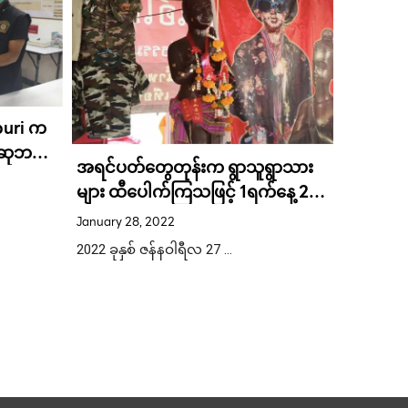
buri က
ထိုင်း-မ
မဆုဘတ်
ခရိုင်နဲ
အရင်ပတ်တွေတုန်းက ရွာသူရွာသား
ဝင်မြန်
April 2, 20
များ ထီပေါက်ကြသဖြင့် 1ရက်နေ့ 2လ
း ရရှိ
ခြင်းခံရ .
ဧပြီလ ၁ ရက
ပိုင်း ၂၀၂၂အတွက် ကံကောင်းစေမယ့်
January 28, 2022
ထီဂဏန်းရရှိရန်အတွက် အိုင်ခိုင် ကို
2022 ခုနှစ် ဇန်နဝါရီလ 27 …
လာရောက်ကန်တော့