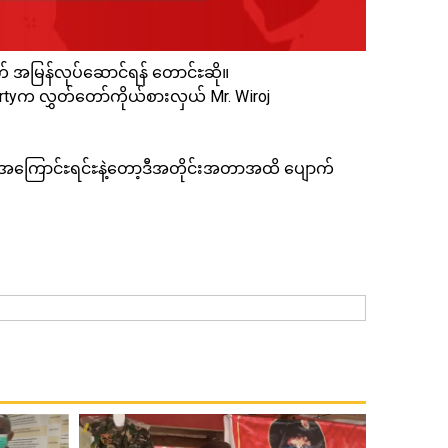
် အမြန်လုပ်ဆောင်ရန် တောင်ႊဆို။
yက လွှတ်တော်ကိုယ်စားလှယ် Mr. Wiroj
ိုတဲ့အကြောင်ႊရင်ႊနဲ့တော့ဒီအတိုင်းအတာအထိ ပျောက်