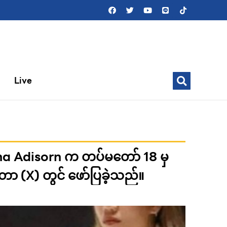
Live
ana Adisorn က တပ်မတော် 18 မှ
်တာ (X) တွင် ဖော်ပြခဲ့သည်။