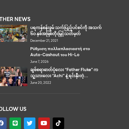
THER NEWS
ပရကန်စန်းခွမ် သက်ပြည့်ပင်စင်ကို အသက်
၆၀ နှစ်အဖြစ်တိုးမြှင့်သတ်မှတ်
December 21, 2021
Ρύθμιση πολλαπλασιαστή στο
Auto-Cashout του Hi-Lo
June 7, 2026
ချစ်စရာဓာတ်ပုံလေး “Father Fluke” က
သူ့သားလေး “Achi” နဲ့ ရင်းနှီးတဲ့
သူငယ်ချင်းနဲ့တင်ထားတဲ့ ဓာတ်ပုံလေး
June 20, 2022
ကြောင့် မိန်းကလေးတွေက ကြေကွဲ
ဝမ်းနည်းနေကြရပါတယ်။
OLLOW US