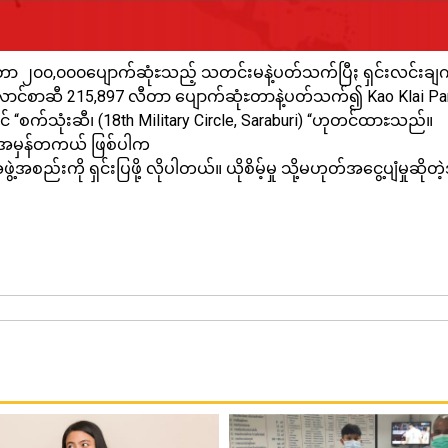
တာ ၂၀၀,၀၀၀ပျောက်ဆုံႊသည့် သတင်းမနဲ့ပတ်သက်ပြီႏ ရှင်းလင်းချက
ာင်စာဆီ 215,897 လီတာ ပျောက်ဆုံႊတာနဲ့ပတ်သက်၍ Kao Klai Part
် “စက်သုံးဆီ၊ (18th Military Circle, Saraburi) “ဟုတင်ထာႊသည်။
းကအမှန်တကယ် ဖြစ်ပါက
်းကို ရှင်းပြဖို့ လိုပါတယ်။ ယိုစိမ့်မှု သို့မဟုတ်အငွေ့ပျံမှုဆ