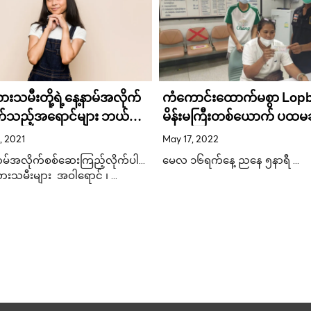
းသမီးတို့ရဲ့နေ့နာမ်အလိုက်
ကံကောင်းထောက်မစွာ Lop
က်သည့်အရောင်များ ဘယ်
မိန်းမကြီးတစ်ယောက် ပထ
တွေကဘယ်လိုအကျိုးပေး
၆သန်းပေါက်ရှိခဲ့ပြီး စျေး
, 2021
May 17, 2022
အရောင်းအဝယ်လုပ်ဖို့အရင်းနှီ
့နာမ်အလိုက်စစ်ဆေးကြည့်လိုက်ပါ…
မေလ ၁၆ရက်နေ့ ညနေ ၅နာရီ …
ားသမီးများ အဝါရောင် ၊ …