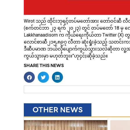
Wirot သည် ထိုင်းဘုရင့်တပ်မတော်အား တော်ဝင်ဆီ လီ
(စက်တင်ဘာ ၂၃ ရက် ၂၀၂၃) တွင် တပ်မတော် 18 မှ လေ
Lakkhanaadisorn က ကိုယ်ရေးကိုယ်တာ Twitter (X) တွင
လောင်စာဆီ၂၁၅,၈၉၇ လီတာ ဆုံးရှုံးခဲ့သည့် သတင်
ဒီဆီပမာဏ ဘယ်လိုပျောက်ကွယ်သွားသလဲဆိုတာ လူ့အဖွဲ့အစည
ကွယ်သွားမှာ မဟုတ်ဘူး။”ဟု၄င်ႈဆိုခဲ့သည်။
SHARE THIS NEWS
OTHER NEWS