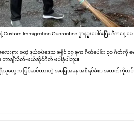
းနဲ့ Custom Immigration Quarantine ဌာနပူးပေါင်းပြီး ဒီကနေ့
၊ မလေးရှား စတဲ့ နယ်စပ်ဒေသ ခရိုင် ၁၇ ခုက ဂိတ်ပေါင်း ၃၁ ဂိတ်ကို မေ ၁ ရ
့ တာချီလိတ်-မယ်ဆိုင်ဂိတ် မပါခဲ့ပါဘူး။
ာဝန်ရှိသူတွေက ပြင်ဆင်ထားတဲ့ အခြေအနေ အစီရင်ခံစာ အထက်ကိုတင်ပြတ