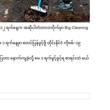
 မေ ၁၂ ရက်နေ့က အဆိုပါတံတားတဝိုက်မှာ Big Cleaning
က်နေ့မှာ စတင်ပြန်ဖွင့်ဖို့ ထိုင်းနိုင်ငံ ကိုဗစ်-၁၉
ာ နောက်ကျခဲ့လို့ မေ ၁ ရက်ဖွင့်ခွင့်ရ စာရင်းထဲ မယ်