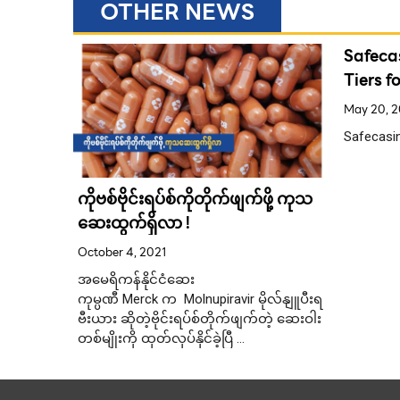
OTHER NEWS
Safeca
Tiers f
May 20, 
Safecasin
ကိုဗစ်ဗိုင်းရပ်စ်ကိုတိုက်ဖျက်ဖို့ ကုသ
ဆေးထွက်ရှိလာ !
October 4, 2021
န်ခွင့်ရတဲ့
အမေရိကန်နိုင်ငံဆေး
ကုမ္ပဏီ Merck က Molnupiravir မိုလ်နျူပီးရ
ဗီးယား ဆိုတဲ့ဗိုင်းရပ်စ်တိုက်ဖျက်တဲ့ ဆေးဝါး
တစ်မျိုးကို ထုတ်လုပ်နိုင်ခဲ့ပြီ …