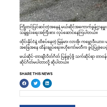
ကြိုတင်ပြင်ဆင်တဲ့အနေနဲ့ မယ်ဆိုင်အကောက်ခွန်ဌာနမှူ
သန့်ရှင်းရေးအကြီးစား လုပ်ဆောင်နေကြပါတယ်။
ထိုင်းနိုင်ငံနဲ့ ထိစပ်နေတဲ့ မြန်မာ၊ လာအို၊ ကမ္ဘောဒီးယား
အခြေအနေ ထိန်းချုပ်ရေးဗဟိုကော်မတီက ခွင့်ပြုခဲ့ပေမဲ
မယ်ဆိုင်-တာချီလိတ်ဂိတ် ပြန်ဖွင့်ဖို့ သက်ဆိုင်ရာ တ
ဆိုင်ဂိတ်မပါတာလို့ ဆိုပါတယ်။
SHARE THIS NEWS