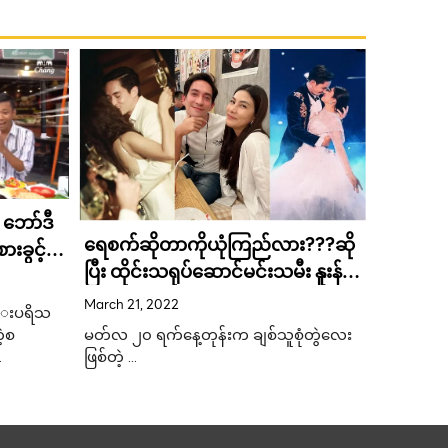
ဘော်ဒီ
ရေစက်ဆိုတာကိုယုံကြည်လား???ဆို
းခွင့်
ပြီး ထိုင်းသရုပ်ဆောင်မင်းသမီး နူးန်
၁၆ရက်နေ့
ရာမိဒါ က သူမရဲ့ မင်္ဂလာနှစ်ပတ်လည်
March 21, 2022
အတွက် တ
င္းပရိသ
၂နှစ်ပြည့်မှာ ကြည်နူးစရာပို့စ်တစ်
မတ်လ ၂၀ ရက်နေ့တုန်းက ချစ်သူစုံတွဲလေး
့စ
စေမယ့်
May 13, 2
ခုတင်ခဲ့
ဖြစ်တဲ့ …
…
၂၀၂၂ ခုန