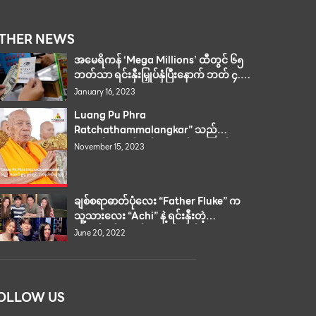
THER NEWS
အမေရိကန် ‘Mega Millions’ ထီတွင် ၆၅
ဘတ်သာ ရင်းနှီးမြှုပ်နှံပြီးနောက် ဘတ် ၄.၄
ဘီလီယံကံထူးခဲ့
January 16, 2023
Luang Pu Phra
Ratchathammalangkar” သည်
အသက် ၉၄ နှစ်တွင် ဘ၀နတ်ထံပျံလွန်
November 15, 2023
ချစ်စရာဓာတ်ပုံလေး “Father Fluke” က
သူ့သားလေး “Achi” နဲ့ ရင်းနှီးတဲ့
သူငယ်ချင်းနဲ့တင်ထားတဲ့ ဓာတ်ပုံလေး
June 20, 2022
ကြောင့် မိန်းကလေးတွေက ကြေကွဲ
ဝမ်းနည်းနေကြရပါတယ်။
OLLOW US