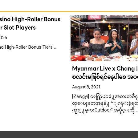
sino High-Roller Bonus
or Slot Players
2026
o High-Roller Bonus Tiers …
Myanmar Live x Chang | 
စလင်းမဖြစ်ရင်နေပါစေ အဝစာ
လေးတော့ပေးပါနော်
August 8, 2021
[Zawgyi] ေ႐ြာ့ပငၷဲ႔အစားတစႅိဳ
တ္ေၾတေအနနဲ႔ “ျဂမ္းခဲ့ရတဲ
ကၠႏ္႔မ္ားOutdoor” အပိုင္းကို 