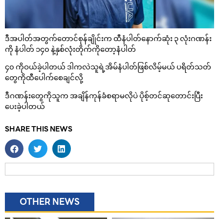
ဒီအပါတ်အတွက်တောင်စုန်ချိုင်းက ထီနံပါတ်နောက်ဆုံး ၃ လုံးဂဏန်း
ကို နံပါတ် ၁၄၀ နဲ့နှစ်လုံးတိုက်ကိုတော့နံပါတ်
၄၀ ကိုဝယ်ခဲ့ပါတယ် ဒါကလဲသူရဲ့အိမ်နံပါတ်ဖြစ်လိမ့်မယ် ပရိတ်သတ်
တွေကိုထီပေါက်စေချင်လို့
ဒီဂဏန်းတွေကိုသူက အချိန်ကုန်ခံစရာမလိုပဲ ပိုစ့်တင်ဆုတောင်းပြီး
ပေးခဲ့ပါတယ်
SHARE THIS NEWS
OTHER NEWS