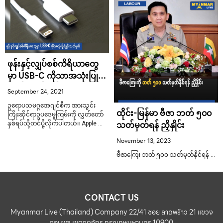
ဖုန်းနှင့်လျှပ်စစ်ကိရိယာတွေ
မှာ USB-C ကိုသာအသုံးပြုဖို့
စံနှုန်းသတ်မှတ်
September 24, 2021
ဥရောပသမဂ္ဂအေဂျင်စီက အားသွင်း
ထိုင်း-မြန်မာ ဗီဇာ ဘတ် ၅၀၀
ကြိုးဆိုင်ရာဥပဒေမူကြမ်းကို လွှတ်တော်
သတ်မှတ်ရန် ညှိနှိုင်း
နှစ်ရပ်သို့တင်ပို့လိုက်ပါတယ်။ Apple …
November 13, 2023
ဗီဇာကြေး ဘတ် ၅၀၀ သတ်မှတ်နိုင်ရန် …
CONTACT US
Myanmar Live (Thailand) Company 22/41 ซอย ลาดพร้าว 21 แขวง
จอมพล เขตจตุจักร กรุงเทพมหานคร 10900