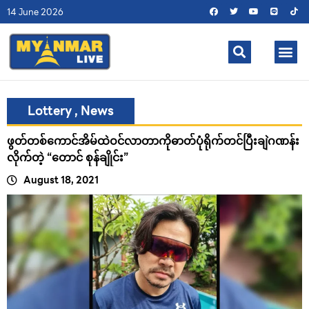
14 June 2026
Lottery
,
News
ဖွတ်တစ်ကောင်အိမ်ထဲဝင်လာတာကိုဓာတ်ပုံရိုက်တင်ပြီးချဲဂဏန်း
လိုက်တဲ့ “တောင် စုန်ချိုင်း”
August 18, 2021