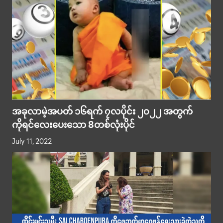
အခုလာမဲ့အပတ် ၁၆ရက် ၇လပိုင်း ၂၀၂၂ အတွက်
ကိုရင်လေးပေးသော 8တစ်လုံးပိုင်
July 11, 2022