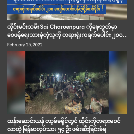
ထိုင်းမင်းသမီး Sai Charoenpura ကိုဖေ့ဘွတ်မှာ
ဝေဖန်ရေးသားခဲ့တဲ့သူကို တရားရုံးကရက်ပေါင်း ၂၀၀
ကျော်တောင်းပန်တဲ့ပို့စ်တင်ခိုင်း !
February 25, 2022
ထန်းဆောင်းယန် တာ့ခ်ခရိုင်တွင် ထိုင်းကိုတရားမဝင်
လာတဲ့ မြန်မာလုပ်သား ၅၄ ဦး ဖမ်းဆီးခြင်းခံရ