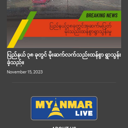
ပြည်နယ် ၃၈ ခုတွင် မိုးဆက်လက်သည်းထန်စွာ ရွာသွန်း
ခဲ့သည်။
November 15, 2023