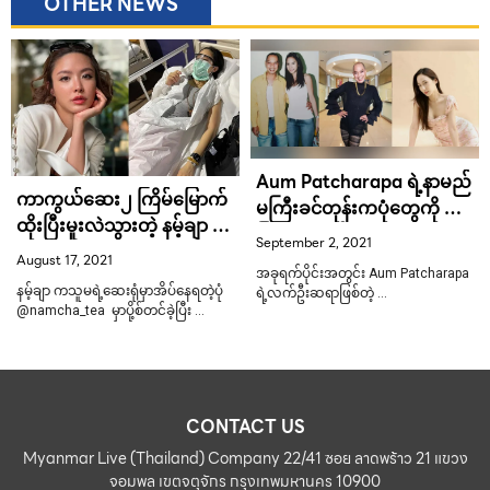
OTHER NEWS
Aum Patcharapa ရဲ့နာမည်
ကာကွယ်ဆေး၂ ကြိမ်မြောက်
မကြီးခင်တုန်းကပုံတွေကို ချ
ထိုးပြီးမူးလဲသွားတဲ့ နမ့်ချာ ချီ
ပြခဲ့တဲ့ လက်ဦးဆရာ Oops
September 2, 2021
လနပ်
Wiriya
August 17, 2021
အခုရက်ပိုင်းအတွင်း Aum Patcharapa
နမ့်ချာ ကသူမရဲ့ဆေးရုံမှာအိပ်နေရတဲ့ပုံ
ရဲ့လက်ဦးဆရာဖြစ်တဲ့ …
@namcha_tea မှာပို့စ်တင်ခဲ့ပြီး …
CONTACT US
Myanmar Live (Thailand) Company 22/41 ซอย ลาดพร้าว 21 แขวง
จอมพล เขตจตุจักร กรุงเทพมหานคร 10900