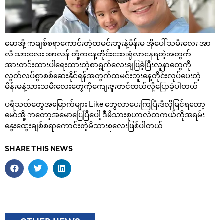
မောအို့ ကချစ်စရာကောင်းတဲ့ထမင်းဘူးနဲ့မိန်းမ အိုပေါ် သမီးလေး အာ
လီ သားလေး အာလန် တို့ကနေ့တိုင်းဆေးရုံလာနေရတဲ့အတွက်
အားတင်းထားပါရေးထားတဲ့စာရွက်လေးချပြခဲ့ပြီးလူနာတွေကို
လွတ်လပ်စွာစစ်ဆေးနိုင်ရန်အတွက်ထမင်းဘူးနေ့တိုင်းလုပ်ပေးတဲ့
မိန်းမနဲ့သားသမီးလေးတွေကိုကျေးဇူးတင်တယ်လို့ပြောခဲ့ပါတယ်
ပရိသတ်တွေအမြောက်များ Like တွေလာပေးကြပြီးဒီလိုမြင်ရတော့
မော်အို့ ကတော့အမောပြေပြီပေါ့ ဒီမိသားစုဟာလဲတကယ်ကိုအရမ်း
နွေးထွေးချစ်စရာကောင်းတဲ့မိသားစုလေးဖြစ်ပါတယ်
SHARE THIS NEWS