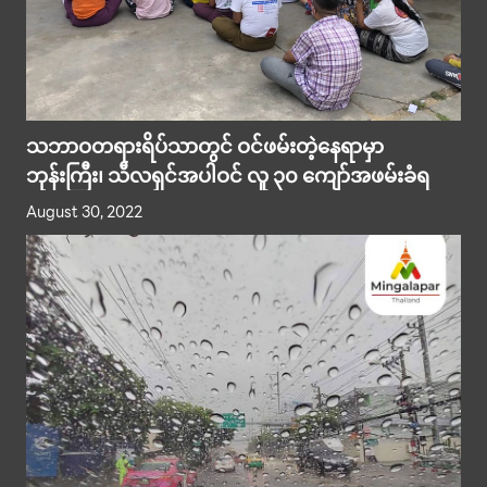
သဘာဝတရားရိပ်သာတွင် ဝင်ဖမ်းတဲ့နေရာမှာ
ဘုန်းကြီး၊ သီလရှင်အပါဝင် လူ ၃၀ ကျော်အဖမ်းခံရ
August 30, 2022