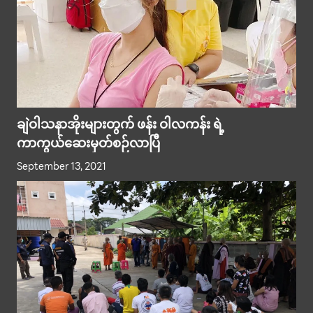
ချဲဝါသနာအိုးများတွက် ဖန်း ဝါလကန်း ရဲ့
ကာကွယ်ဆေးမှတ်စဉ်လာပြီ
September 13, 2021