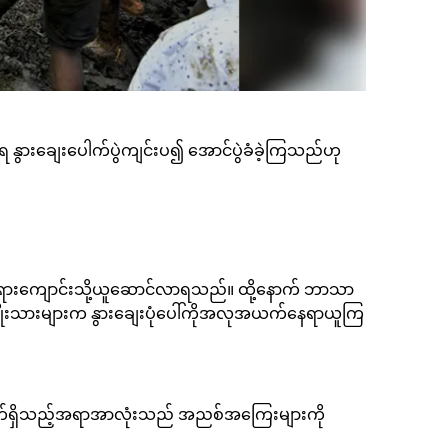
အရ နွားချေးပေါက်ပွဲကျင်းပ၍ အောင်ပွဲခံခဲ့ကြသည်ဟု
း ဘုရားကျောင်းသို့ယူဆောင်လာရသည်။ ထို့နောက် ဘာသာ
းအမျိုးသားများက နွားချေးပုံပေါ်ကိုအလုအယက်နေရာယူကြ
ှထွက်ရှိသည့်အရာအာလုံးသည် အညစ်အကြေးများကို