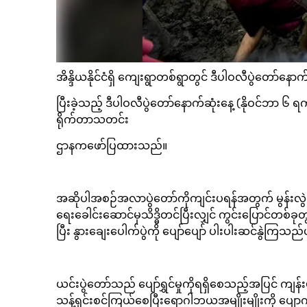
အိန္ဒိယနိုင်ငံရှိ ကျေးရွာတစ်ရွာတွင် ဒီပါဝလီပွဲတော်
ပြီးခဲ့သည့် ဒီပါဝလီပွဲတော်နောက်ဆုံးနေ့ (နိုဝင်ဘာ ၆
ရိုက်တာသတင်း
ဌာနကဖော်ပြထားသည်။
အဆိုပါအစဉ်အလာပွဲတော်ကိုကျင်းပရန်အတွက် မွန်းလွဲပ
ရေးခေါင်းဆောင်မှသိဒ္ဓိတင်ပြီးလျှင် ကွင်းပြောင်တစ
ပြီး နွားချေးပေါက်ပွဲကို ပျော်ပျော် ပါးပါးဆင်နွဲကြ
ယင်းပွဲတော်သည် ပျော်ရွှင်မှုကိုရရှိစေသည့်အပြင
သန့်ရှင်းစင်ကြယ်စေပြီးရောဂါဘယအမျိုးမျိုးကို 