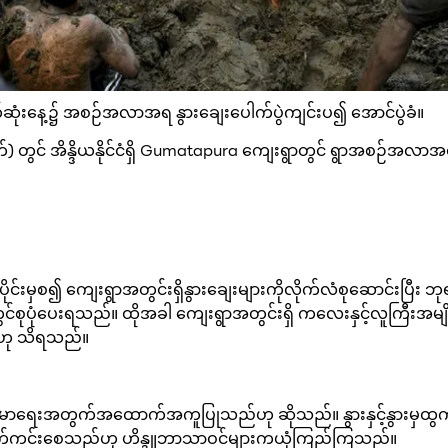
နောက်ဆုံးနေ့၌ အစဉ်အလာအရ နွားချေးပေါက်ပွဲကျင်းပ၍ အောင်ပွဲခံ။
 ရက်) တွင် အိန္ဒိယနိုင်ငံရှိ Gumatapura ကျေးရွာတွင် ရွာအစဉ်အလာ
ိုင်းမှစ၍ ကျေးရွာအတွင်းရှိနွားချေးများကိုလိုက်လံစုဆောင်းပြီ
်ခုတွင်စုပုံပေးရသည်။ ထိုအခါ ကျေးရွာအတွင်းရှိ ကလေးနှင့်လူကြီ
သည်ဟု သိရသည်။
် ကျန်းမာရေးအတွက်အထောက်အကူပြုသည်ဟု ဆိုသည်။ နွားနှင့်နွားမ
ပျောက်ကင်းစေသည်ဟု ဟိန္ဒူဘာသာဝင်များကယုံကြည်ကြသည်။