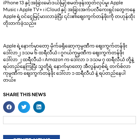
iPhone 13 နှင့်အခြားမော်ဒယ်မြင့်စမတ်ဖုန်းထုတ်လုပ်မှု၊ Apple
Music ၊ Apple TV+ ၊ iCloud နှင့် အခြားအက်ပလီကေးရှင်းတွေကနေ
Apple ရဲ့ဝင်ငွေမြင့်မားလာခဲ့ပြီး ၎င်း၏ဈေးကွက်တန်ဖိုးကို တဟုန်ထိုး
တိုးတက်ခဲ့သည်။
Apple ရဲ့နောက်မှာတော့ မိုက်ခရိုဆော့ကုမ္ပဏီက ဈေးကွက်တန်ဖိုး
ဒေါ်လာ၂ ဒသမ ၆ ထရီလီယံ ၊ ဂူဂယ်ကုမ္ပဏီက ဈေးကွက်တန်ဖိုး
ဒေါ်လာ ၂ ထရီလီယံ ၊ Amazon က ဒေါ်လာ ၁ ဒသမ ၇ ထရီလီယံ တို့နဲ့
ရပ်တည်နေကြပြီး သူတို့ရဲ့ နောက်မှာတော့ အီလွန်မာ့စ်ရဲ့ တက်စ်လာ
ကုမ္ပဏီက ဈေးကွက်တန်ဖိုး ဒေါ်လာ ၁ ထရီလီယံ နဲ့ ရပ်တည်နေပါ
တယ်။
SHARE THIS NEWS