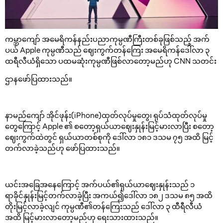
ကမ္ဘာကျော် အမေရိကန်နည်းပညာကုမ္ပဏီကြီးတစ်ခုဖြစ်သည့် အက်
ပယ် Apple ကုမ္ပဏီသည် ဈေးကွက်တန်ကြေး အမေရိကန်ဒေါ်လာ ၃
ထရီလီယံရှိသော ပထမဆုံးကုမ္ပဏီဖြစ်လာတော့မည်ဟု CNN သတင်း
ဌာနဖော်ပြထားသည်။
နာမည်ကျော် အိုင်ဖုန်း(iPhone)ထုတ်လုပ်မှုတွေ၊ ရုပ်သံထုတ်လုပ်မှု
တွေကြောင့် Apple ၏ စတော့ရှယ်ယာဈေးနှုန်းမြင့်မားလာပြီး စတော့
ဈေးကွက်ထဲတွင် ရှယ်ယာတစ်စုကို ဒေါ်လာ ၁၈၁ ဒသမ ၇၅ အထိ မြင့်
တက်လာခဲ့သည်ဟု ဖော်ပြထားသည်။
ယင်းအခြေအနေကြောင့် အက်ပယ်၏ရှယ်ယာဈေးနှုန်းသည် ၁
ရာခိုင်နှုန်းမြင့်တက်လာခဲ့ပြီး အကယ်၍ဒေါ်လာ ၁၈၂ ဒသမ ၈၅ အထိ
တိုးမြင့်လာခဲ့လျင် ကုမ္ပဏီ၏တန်ကြေးသည် ဒေါ်လာ ၃ ထီရီလီယံ
အထိ မြင့်မားလာတော့မည်ဟု ရေးသားထားသည်။