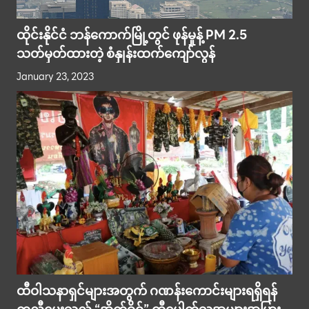
ထိုင်းနိုင်ငံ ဘန်ကောက်မြို့တွင် ဖုန်မှုန့် PM 2.5
သတ်မှတ်ထားတဲ့ စံနှုန်းထက်ကျော်လွန်
January 23, 2023
ထီဝါသနာရှင်များအတွက် ဂဏန်းကောင်းများရရှိရန်