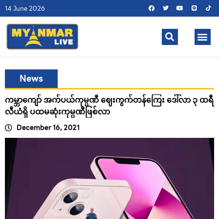
14 June 2026
News
ကမ္ဘာကျော် အက်ပယ်ကုမ္ပဏီ ဈေးကွက်တန်ကြေး ဒေါ်လာ ၃ ထရီ
လီယံရှိ ပထမဆုံးကုမ္ပဏီဖြစ်လာ
December 16, 2021