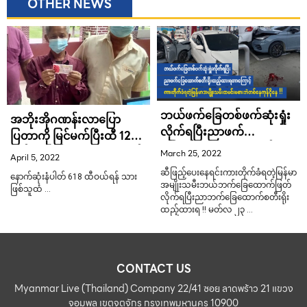
OTHER NEWS
ဘယ်ဖက်ခြေတစ်ဖက်ဆုံးရှုံး
အဘိုးအိုဂဏန်းလာပြော
လိုက်ရပြီးညာဖက်
ပြတာကို မြင်မက်ပြီးထီ 12
ခြေထောက်စတီးရိုးထည့်ထား
သန်း ပေါက်သွားခဲ့တဲ့အသက်
March 25, 2022
April 5, 2022
ရတာကြောင့် ကားတိုက်ခံရတဲ့
၆၅ နှစ်အရွယ် ဦးလေး
ဆီဖြည့်ပေးနေရင်းကားတိုက်ခံရတဲ့မြန်မာ
နောက်ဆုံးနံပါတ် 618 ထီဝယ်ရန် သား
မြန်မာအမျိုးသမီးထမင်းမစား
အမျိုးသမီးဘယ်ဘက်ခြေထောက်ဖြတ်
ဖြစ်သူထံ …
ဘဲတစ်နေကုန်ငိုနေ !!
လိုက်ရပြီးညာဘက်ခြေထောက်စတီးရိုး
ထည့်ထားရ !! မတ်လ ၂၃ …
CONTACT US
Myanmar Live (Thailand) Company 22/41 ซอย ลาดพร้าว 21 แขวง
จอมพล เขตจตุจักร กรุงเทพมหานคร 10900