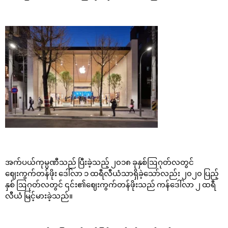
အက်ပယ်ကုမ္ပဏီသည် ပြီးခဲ့သည့် ၂၀၁၈ ခုနှစ်ဩဂုတ်လတွင်
ဈေးကွက်တန်ဖိုး ဒေါ်လာ ၁ ထရီလီယံသာရှိခဲ့သော်လည်း ၂၀၂၀ ပြည့်
နှစ် ဩဂုတ်လတွင် ၎င်း၏ဈေးကွက်တန်ဖိုးသည် ကန်ဒေါ်လာ ၂ ထရီ
လီယံ မြင့်မားခဲ့သည်။