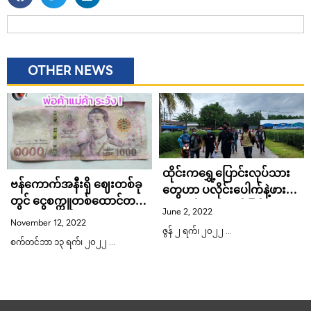
OTHER NEWS
ထိုင်းက​ရွှေ့​ပြောင်းလုပ်သား​
ဗန်ကောက်အနီးရှိ ဈေးတစ်ခု
တွေဟာ ပလိုင်း​ပေါက်နဲ့ဖား​
တွင် ငွေစက္ကူတစ်ထောင်တန်
ကောက်သလို အိမ်ပြန်​ ဖားမ
June 2, 2022
အတုတွေ့ရှိ
ကျန်​တော့တဲ့အဖြစ်မျိုး
November 12, 2022
ဇွန် ၂ ရက်၊ ၂၀၂၂ …
စက်တင်ဘာ ၁၃ ရက်၊ ၂၀၂၂ …