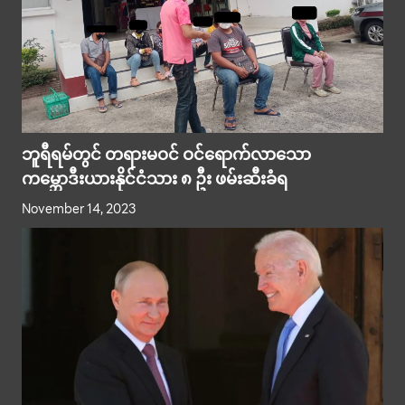
ဘူရီရမ်တွင် တရားမဝင် ဝင်ရောက်လာသော
ကမ္ဘောဒီးယားနိုင်ငံသား ၈ ဦး ဖမ်းဆီးခံရ
November 14, 2023