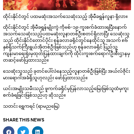
ထိုင်းနိုင်ငံတွင် ပထမဆုံးအသက်သေဆုံးသည့် အိုမီခရွန်လူနာ ရှိလာ။
ထိုင်းနိုင်ငံတွင် အိုမီခရွန်မျိုးကွဲ ကိုဗစ်-၁၉ ကူးစက်ခံထားရပြီးနောက်
အသက်သေဆုံးသည့်ပထမဆုံးလူနာတစ်ဦးစတင်ရှိလာပြီး သေဆုံးသူ
သည် ထိုင်းနိုင်ငံတောင်ပိုင်း စုန်ခလာခရိုင်တွင်နေထိုင်သူ အသက် ၈၆
နှစ်ရှိသက်ကြီးရွယ်အိုတစ်ဦးဖြစ်သည်ဟု စုန်ခလာခရိုင် ပြည်သူ့
ကျန်းမာရေးရုံးမှထုတ်ပြန်ထားချက်ကို ထိုင်းကူးစက်ရောဂါဦးစီးဌာနမှ
တဆင့်ဖော်ပြထားသည်။
သေဆုံးသူသည် ခုတင်ပေါ်လဲနေသည့်လူနာတစ်ဦးဖြစ်ပြီး အယ်လ်ဇိုင်း
မားရောဂါအခံရှိသူဟုလည်း ဖော်ပြထားသည်။
ယင်းအမျိုးသမီးသည် ဖူကက်ခရိုင်မှပြန်လာသည့်မြေးဖြစ်သူထံမှကူး
စက်ခံရခြင်းဖြစ်သည်ဟု ဆိုသည်။
သတင်း ရွှေကရင် (ရာမညမြေ)
SHARE THIS NEWS