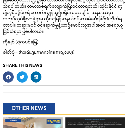
မြန်မာလုပ်သား ၃၄ ဦးမှာ ထားဝယ်ကနေတဆင့် ထိုင်းကိုဝင်လာတာလို့
သိရပါတယ်။ လမ်းတစ်ရက်လျှောက်ပြီးဝင်လာရတယ်။ထိုင်းနိုင်ငံ ရာ့
ချ်ဘူရီခရိုင်၊ ဗန်ကောက်၊ ချွန်ဘူရီခရိုင်၊ မဟာချိုင်၊ ဘန်ဘော်မှာ
အလုပ်လုပ်ဖို့လာခဲ့ရာမှ ထိုင်း-မြန်မာနယ်စပ်မှာ ဖမ်းဆီးခြင်းခံလိုက်ရ
တာပါ။ တရားမဝင် ဝင်ရောက်မှုနဲ့ယာဥ်မောင်းသူအပါအဝင် အရေးယူ
ခြင်းခံရမှာဖြစ်ပါတယ်။
ကိုချစ် (ဇွဲကပင်မြေ)
ဓါတ်ပုံ – ข่าวเด่นภูมิภาคทั่วไทย กาญจนบุรี
SHARE THIS NEWS
OTHER NEWS