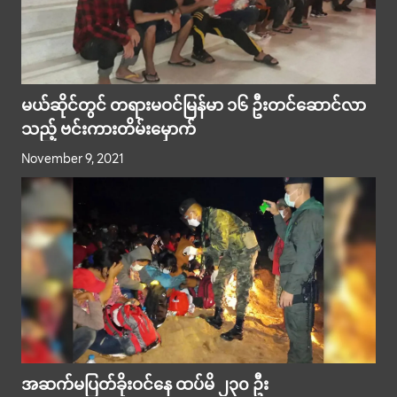
မယ်ဆိုင်တွင် တရားမဝင်မြန်မာ ၁၆ ဦးတင်ဆောင်လာ
သည့် ဗင်းကားတိမ်းမှောက်
November 9, 2021
အဆက်မပြတ်ခိုးဝင်နေ ထပ်မိ ၂၃၀ ဦး