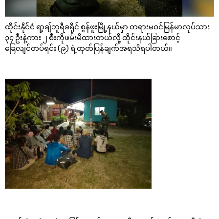
ထိုင်းနိုင်ငံ ရာ့ချ်ဘူရီခရိုင် စွန်ဖူးမြို့နယ်မှာ တရားမဝင်မြန်မာလုပ်သား
၃၄ ဦးနဲ့ကား ၂ စီးကိုဖမ်းမိထားတယ်လို့ ထိုင်းနယ်ခြားစောင့်
ခြေလျင်တပ်ရင်း (၉) ရဲ့ထုတ်ပြန်ချက်အရသိရပါတယ်။