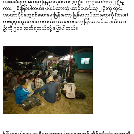
အဖမ်းခံရတဲ့အထဲမှာ မြန်မာလုပ်သား ၃၄ ဦး၊ ယာဥ်မောင်းသူ ၂ ဦးနဲ့
ကား ၂ စီးဖြစ်ပါတယ်။ ဖမ်းမိထားတဲ့ ယာဥ်မောင်းသူ ၂ ဦးကို ထိုင်း
အာဏာပိုင်တွေစစ်ဆေးမေးမြန်းတော့ မြန်မာလုပ်သားတွေကို Resort
တစ်ခုမှာသွားတင်လာတယ်။ ကားခကတော့ မြန်မာလုပ်သားဆီက ၁
ဦးကို ၅၀၀ ဘတ်ရတယ်လို့ ပြောပါတယ်။