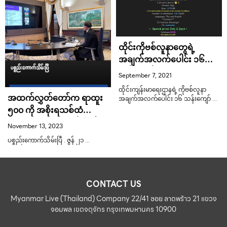
ထိုင်းကိုဗစ်လူနာတွေရဲ့
အချက်အလက်ပေါင်း ၁၆
သန်းကျော် Hack ခံခဲ့ရ
September 7, 2021
ထိုင်းကျန်းမာရေးဌာနရဲ့ ကိုဗစ်လူနာ
အထက်လွှတ်တော်က ရာထူး
အချက်အလက်ပေါင်း ၁၆ သန်းကျော် …
၅၀၀ ကို အစိုးရသစ်ထံ
အာဏာလွှဲပေးဖို့ စီစဉ်နေပါ
November 13, 2023
တယ်။
ပစ္စည်းကောက်သိမ်းပြီ . ဇွန် ၂၁ …
CONTACT US
Myanmar Live (Thailand) Company 22/41 ซอย ลาดพร้าว 21 แขวง
จอมพล เขตจตุจักร กรุงเทพมหานคร 10900