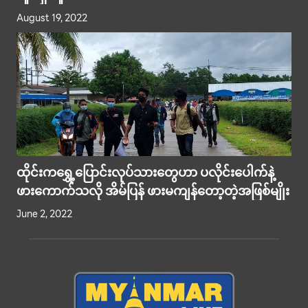
August 19, 2022
ထိုင်းက​ရွှေ့​ပြောင်းလုပ်သား​တွေဟာ ပလိုင်း​ပေါက်နဲ့
ဖား​ကောက်သလို အိမ်ပြန်​ ဖားမကျန်​တော့တဲ့အဖြစ်မျိုး
June 2, 2022