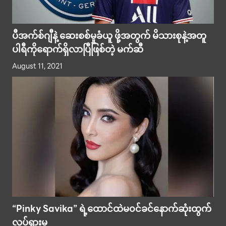
ပီအက်စ်ဂျီနဲ့ ဆေးစစ်မှုခံယူ ဖို့အတွက် မိသားစုနဲ့အတူ
ပါရီကိုရောက်ရှိလာပြီဖြစ်တဲ့ မက်ဆီ
August 11, 2021
“Pinky Savika” ရဲ့ထောင်ထဲမ၀င်ခင်နောက်ဆုံးထွက်
လှုပ်ရှားမှု