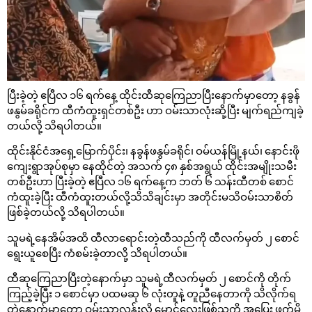
ပြီးခဲ့တဲ့ ဧပြီလ ၁၆ ရက်နေ့ ထိုင်းထီဆုကြေညာပြီးနောက်မှာတော့ နခွန်
ဖနွမ်ခရိုင်က ထီကံထူးရှင်တစ်ဦး ဟာ ဝမ်းသာလုံးဆို့ပြီး မျက်ရည်ကျခဲ့
တယ်လို့ သိရပါတယ်။
ထိုင်းနိုင်ငံအရှေ့မြောက်ပိုင်း၊ နခွန်ဖနွမ်ခရိုင်၊ ဝမ်ယန်မြို့နယ်၊ နောင်းဖို
ကျေးရွာအုပ်စုမှာ နေထိုင်တဲ့ အသက် ၄၈ နှစ်အရွယ် ထိုင်းအမျိုးသမီး
တစ်ဦးဟာ ပြီးခဲ့တဲ့ ဧပြီလ ၁၆ ရက်နေ့က ဘတ် ၆ သန်းထီတစ် စောင်
ကံထူးခဲ့ပြီး ထီကံထူးတယ်လို့သိသိချင်းမှာ အတိုင်းမသိဝမ်းသာစိတ်
ဖြစ်ခဲ့တယ်လို့ သိရပါတယ်။
သူမရဲ့နေအိမ်အထိ ထီလာရောင်းတဲ့ထီသည်ကို ထီလက်မှတ် ၂ စောင်
ရွေးယူစေပြီး ကံစမ်းခဲ့တာလို့ သိရပါတယ်။
ထီဆုကြေညာပြီးတဲ့နောက်မှာ သူမရဲ့ထီလက်မှတ် ၂ စောင်ကို တိုက်
ကြည့်ခဲ့ပြီး ၁ စောင်မှာ ပထမဆု ၆ လုံးတူနဲ့ တူညီနေတာကို သိလိုက်ရ
တဲ့နောက်မှာတော့ ဝမ်းသာလွန်းလို့ မောင်လေးဖြစ်သူကို အပြေး ဖက်မိ