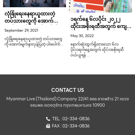
လုံခြုံရေးနေရာယူထားတဲ့
၁ရက်နေ့ ၆လပိုင်း ၂၀၂၂
တပ်သားတွေကို အောက်
ထိုင်းအစိုးရထီအတွက် ကျေဖွ
မျက်နှာလှန်ပြတဲ့ ပါးပေါက်
September 29, 2021
န်ဘီယာပေးသာ 6 တစ်လုံးပိုင်
May 30, 2022
လုံခြုံရေးနေရာယူထားတဲ့ တပ်သားတွေ
ကို အောက်မျက်နှာလှန်ပြတဲ့ ပါးပေါက် …
နောက်ဆုံးထွက်ရှိထားသော ၆လ
ပိုင်း၁ရက်နေ့အတွက် ထိုင်းအစိုးရထီ
ဝယ်ယူရန် …
CONTACT US
Myanmar Live (Thailand) Company 22/41 ซอย ลาดพร้าว 21 แขวง
จอมพล เขตจตุจักร กรุงเทพมหานคร 10900
TEL : 02-334-0836
FAX : 02-334-0836