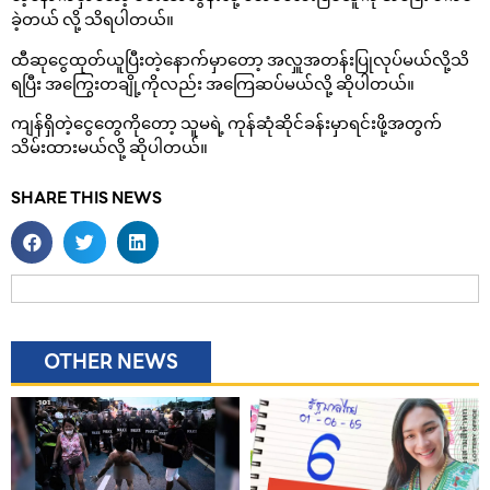
ခဲ့တယ် လို့ သိရပါတယ်။
ထီဆုငွေထုတ်ယူပြီးတဲ့နောက်မှာတော့ အလှူအတန်းပြုလုပ်မယ်လို့သိ
ရပြီး အကြွေးတချို့ကိုလည်း အကြေဆပ်မယ်လို့ ဆိုပါတယ်။
ကျန်ရှိတဲ့ငွေတွေကိုတော့ သူမရဲ့ ကုန်ဆုံဆိုင်ခန်းမှာရင်းဖို့အတွက်
သိမ်းထားမယ်လို့ ဆိုပါတယ်။
SHARE THIS NEWS
OTHER NEWS