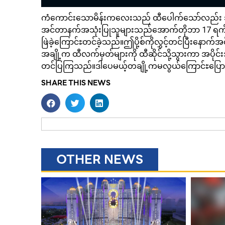
ကံကောင်းသောမိန်းကလေးသည် ထီပေါက်သော်လည်း သူမခွ
အင်တာနက်အသုံးပြုသူများသည်အောက်တိုဘာ 17 ရက် 
ဖြဲခဲ့ကြောင်ႊတင်ခဲ့သည်။ဤပို့စ်ကိုလွှင့်တင်ပြီးန
အချို့က ထီလက်မှတ်များကို ထီဆိုင်သို့သွားကာ အပိ
တင်ပြကြသည်။ဒါပေမယ့်တချို့ကမလွယ်ကြောင်ႊပြောဆ
SHARE THIS NEWS
OTHER NEWS