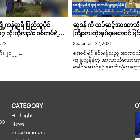
ု့ကန်ရွာရှိ ပြည်သူပိုင်
ဆူဒန် ကို ထပ်ဆင့်အာဏာသိမ
၃၇ လုံးကိုလည်း စစ်တပ်ရဲ့
ကြိုးစားတဲ့အုပ်စုမအောင်မြင်
က်စီး
2022
September 22, 2021
က်၊ ၂၀၂၂ …
အောင်မြင်ခြင်းမရှိသည့် အာဏာသိမ်
ကျူးလွန်ခဲ့တဲ့ အာဏာသိမ်းအာဏာ
ခေါင်းဆောင်နှင့် နောက်လိုက်တွေက
CATEGORY
O
Highlight
900
News
Entertainment