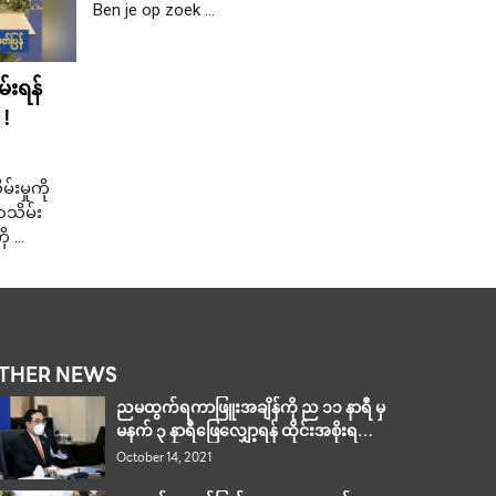
Ben je op zoek …
်းရန်
ယနေ့ကစပြ
 !
ထိုင်းမိ
March 2, 
းမှုကို
မတ်လ ၂ ရက
သိမ်း
ပြီး …
ို …
THER NEWS
ညမထွက်ရကာဖြူးအချိန်ကို ည ၁၁ နာရီ မှ
မနက် ၃ နာရီဖြေလျှော့ရန် ထိုင်းအစိုးရ
အတည်ပြု
October 14, 2021