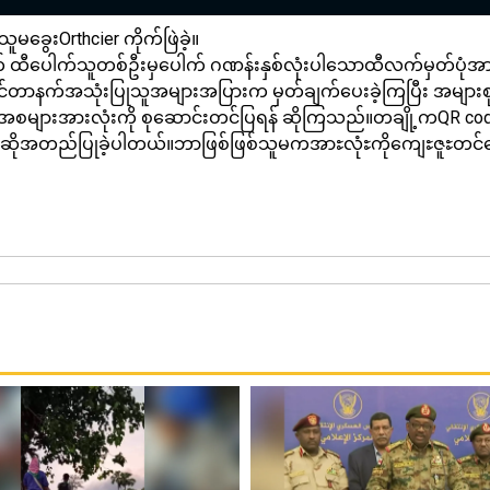
ေးOrthcier ကိုက်ဖြဲခဲ့။
ထီပေါက်သူတစ်ဦးမှပေါက် ဂဏန်းနှစ်လုံးပါသောထီလက်မှတ်ပုံအ
ောက်အင်တာနက်အသုံးပြုသူအများအပြားက မှတ်ချက်ပေးခဲ့ကြပြီး အမျာ
ုင်းအစများအားလုံးကို စုဆောင်းတင်ပြရန် ဆိုကြသည်။တချို့ကQR
ိုအတည်ပြုခဲ့ပါတယ်။ဘာဖြစ်ဖြစ်သူမကအာႊလုံႊကိုကျေႊဇူႊတင်ကြ