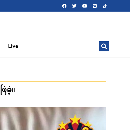
Live
ဲခဲ့။