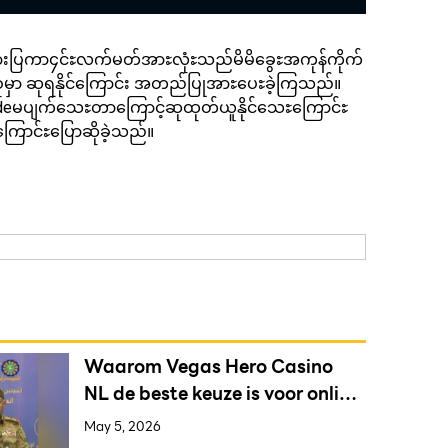
ားပြကာ၄င်ႊလက်မတ်အာႊလုံႊသည်မိမိခွေႊအကုန်ကိုက်
းစုမှာ ဆုရနိုင်ကြောင်း အတည်ပြုအာႊပေႊခဲ့ကြသည်။
 codeမပျက်သေႊတာကြောင့်ဆုထုတ်ယူနိုင်သေႊကြောင်ႊ
ောင်ႊပြောဆိုခဲ့သည်။
Waarom Vegas Hero Casino
NL de beste keuze is voor online
gokkers
May 5, 2026