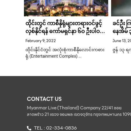
ထိုင်းတွင် ကာစီနိုရုံများတရားဝင်ဖွင့်
ခင်ဦး ကြိ
်” မီနူး
လှစ်နိုင်ရန် ကော်မရှင်နာ ၆၀ ဦးပါဝင်
နေအိမ် 
သည့် ကော်မရှင်တစ်ရပ်ဖွဲ့စည်း
မီးရှို့ဖျ
February 9, 2022
June 13, 
ွားရေယို
ကြောင်း ထိုင်းတော်ဝင်ပြန်တမ်း
ထိုင်းနိုင်ငံတွင် အလုံးစုံကာစီနိုလောင်းကစား
ဇွန် ၁၃ ရ
်ကူတာ
ကြေညာ
ရုံ (Entertainment Complex) …
CONTACT US
Myanmar Live (Thailand) Company 22/41 ซอย
ลาดพร้าว 21 แขวง จอมพล เขตจตุจักร กรุงเทพมหานคร 10
TEL : 02-334-0836