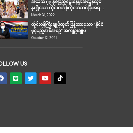
အသက် ၃၃ နှစ်ပြည့်မွေးနေ့မှာအလွန်လှပ
နုပျိုသော ထိုင်းဝတ်စုံကိုဝတ်ဆင်ပြီးအရမ်း
လှတဲ့ဟန်ပန်နဲ့ ကပြရင်း Phra That
March 31, 2022
Phanom ကိုကိုးကွယ်ပူဇော်ခဲ့တဲ့ မင်းသမီး
ထိုင်းဝန်ကြီးချုပ်ထုတ်ပြန်ထားသော “နိုင်ငံ
Pu
ဖွင့်မည့်အစီအစဉ်” အကျဉ်းချုပ်
October 12, 2021
OLLOW US