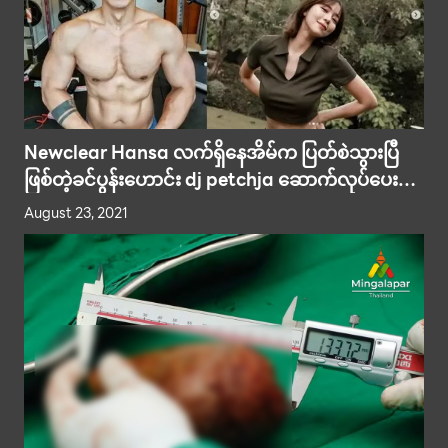
Newclear Hansa လက်ရှိနေအိမ်က ပြတ်စဲသွားပြီ
ဖြစ်တဲ့ခင်ပွန်းဟောင်း dj petchja ဆောက်လုပ်ပေး
ထားတာမဟုတ်ကြောင်းဖြေရှင်း
August 23, 2021