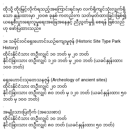
.
ထိုသို့ တိုးမြှင့်လိုက်ရသည့်အကြောင်းရင်းမှာ လက်ရှိကျင်သုံးလျှက်ရှိ
သော နှုန်းထားမှာ ၂၀၀၈ ခုနှစ် ကတည်းက သတ်မှတ်ထားခြင်းဖြစ်၍
ယနေ့စီးပွားရေးလူမှုရေးအခြေအနေနှင့် ညီညွတ်မှုရှိ စေရန် ဖြစ်သည်
ဟု ဖော်ပြထားသည်။
.
၁။ သမိုင်းဝင်ရှေးဟောင်းယဉ်ကျေးမှုဇုန် (Historic Site Type Park
History)
ထိုင်းနိုင်ငံသား တဦးလျှင် ၁၀ ဘတ် မှ ၂၀ ဘတ်
နိုင်ငံခြားသား တဦးလျှင် ၁၂၀ ဘတ် မှ ၂၀၀ ဘတ် (ယခင်နှုန်းထား
၁၀၀ ဘတ်)
.
ရှေးဟောင်းသုတေသနဇုန် (Archeology of ancient sites)
ထိုင်းနိုင်ငံသား တဦးလျှင် ၂၀ ဘတ်
နိုင်ငံခြားသား တဦးလျှင် ၈၀ ဘတ် မှ ၁၂၀ ဘတ် (ယခင်နှုန်းထား ၅၀
ဘတ် မှ ၁၀၀ ဘတ်)
.
အမျိုးသားပြတိုက် (အသေးစား)
ထိုင်းနိုင်ငံသား တဦးလျှင် ၁၀ ဘတ်
နိုင်ငံခြားသား တဦးလျှင် ၈၀ ဘတ် (ယခင်နှုန်းထား ၅၀ ဘတ်)