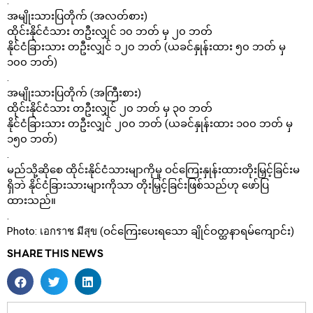
.
အမျိုးသားပြတိုက် (အလတ်စား)
ထိုင်းနိုင်ငံသား တဦးလျှင် ၁၀ ဘတ် မှ ၂၀ ဘတ်
နိုင်ငံခြားသား တဦးလျှင် ၁၂၀ ဘတ် (ယခင်နှုန်းထား ၅၀ ဘတ် မှ
၁၀၀ ဘတ်)
.
အမျိုးသားပြတိုက် (အကြီးစား)
ထိုင်းနိုင်ငံသား တဦးလျှင် ၂၀ ဘတ် မှ ၃၀ ဘတ်
နိုင်ငံခြားသား တဦးလျှင် ၂၀၀ ဘတ် (ယခင်နှုန်းထား ၁၀၀ ဘတ် မှ
၁၅၀ ဘတ်)
.
မည်သို့ဆိုစေ ထိုင်းနိုင်ငံသားမျာကိုမူ ဝင်ကြေးနှုန်းထားတိုးမြှင့်ခြင်းမ
ရှိဘဲ နိုင်ငံခြားသားများကိုသာ တိုးမြှင့်ခြင်းဖြစ်သည်ဟု ဖော်ပြ
ထားသည်။
.
Photo: เอกราช มีสุข (ဝင်ကြေးပေးရသော ချိုင်ဝတ္ထနာရမ်ကျောင်း)
SHARE THIS NEWS