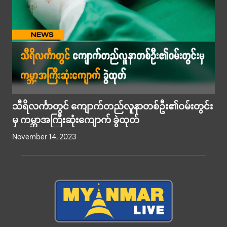
သီရိလင်္ကာတွင် ကျောက်တည်လူနာတစ်ဦး၏ဝမ်းတွင်း
မှ ကမ္ဘာအကြီးဆုံးကျောက် ခွဲထုတ်
November 14, 2023