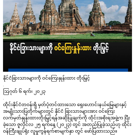
နိုင်ငံခြားသားများကို ဝင်ကြေးနှုန်းထား တိုးမြှင့်
.
ဩဂုတ် ၆ ရက်၊ ၂၀၂၃
.
ထိုင်းနိုင်ငံတဝန်းရှိ မှတ်ပုံတင်ထားသော ရှေးဟောင်းနယ်မြေများနှင့်
အမျိုးသားပြတိုက်များတွင် နိုင်ငံ ခြားသားများအား ဝင်ကြေး
လက်မှတ်နှုန်းထားတိုးမြှင့်ရန်အဆိုပြုချက်ကို ထိုင်းအစိုးရအဖွဲ့က ပြီး
ခဲ့သော ဇူလိုင်လ ၂၅ ရက်နေ့ (၂၀၂၃) တွင် အတည်ပြုခဲ့သည်ဟု ထိုင်း
ဝန်ကြီးချုပ်ရုံး လူမှုကွန်ရက်စာမျက်နှာ တွင် ဖော်ပြထားသည်။