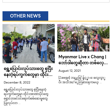
OTHER NEWS
Myanmar Live x Chang |
ဘော်ဒါတွေဆိုတာ တစ်လှေ
ရွှေ့ပြောင်းလုပ်သားတွေ စုပြီး
တည်းဆင်းပေါ့
August 12, 2021
နေတဲ့ရပ်ကွက်တွေမှာ ထိုင်း
[Zawgyi] ဘန္႔ခြ်န္ခ်င့္မွာ ေလွေလွာ္ၿ
အာဏာပိုင်တွေ ရှောင်တခင်
December 8, 2022
ပီး အသီအႏံွေတြစားၾကမယ္ …
ဝင်ရောက်စစ်ဆေးမှုတွေ
ရွှေ့ပြောင်းလုပ်သားတွေ စုပြီးနေတဲ့
ပြုလုပ်လာ
ရပ်ကွက်တွေမှာ ထိုင်းအာဏာပိုင်တွေ
ရှောင်တခင်ဝင်ရောက်စစ်ဆေးမှုတွေ
ပြုလုပ်လာ …