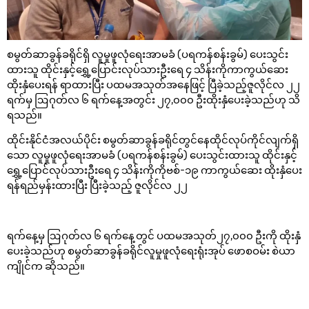
စမွတ်ဆာခွန်ခရိုင်ရှိ လူမှုဖူလုံရေးအာမခံ (ပရကန်စန်းခွမ်) ပေးသွင်း
ထားသူ ထိုင်းနှင့်ရွှေ့ပြောင်းလုပ်သားဦးရေ ၄ သိန်းကိုကာကွယ်ဆေး
ထိုးနှံပေးရန် ရာထားပြီး ပထမအသုတ်အနေဖြင့် ပြီခဲ့သည့်ဇူလိုင်လ ၂၂
ရက်မှ ဩဂုတ်လ ၆ ရက်နေ့အတွင်း ၂၇,၀၀၀ ဦးထိုးနှံပေးခဲ့သည်ဟု သိ
ရသည်။
ထိုင်းနိုင်ငံအလယ်ပိုင်း စမွတ်ဆာခွန်ခရိုင်တွင်နေထိုင်လုပ်ကိုင်လျက်ရှိ
သော လူမှုဖူလုံရေးအာမခံ (ပရကန်စန်းခွမ်) ပေးသွင်းထားသူ ထိုင်းနှင့်
ရွှေ့ပြောင်လုပ်သားဦးရေ ၄ သိန်းကိုကိုဗစ်-၁၉ ကာကွယ်ဆေး ထိုးနှံပေး
ရန်ရည်မှန်းထားပြီး ပြီးခဲ့သည့် ဇူလိုင်လ ၂၂
ရက်နေ့မှ ဩဂုတ်လ ၆ ရက်နေ့တွင် ပထမအသုတ်၂၇,၀၀၀ ဦးကို ထိုးနှံ
ပေးခဲ့သည်ဟု စမွတ်ဆာခွန်ခရိုင်လူမှုဖူလုံရေးရုံးအုပ် ဖောစဝမ်း စဲယာ
ကျိုင်က ဆိုသည်။