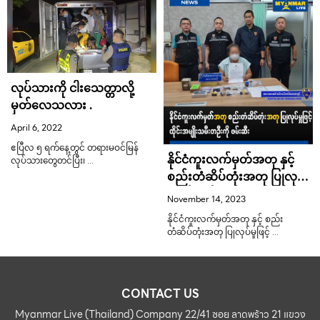
လုပ်သားကို ငါးသေတ္တာလို့
မှတ်လေသလား .
April 6, 2022
ဧပြီလ ၅ ရက်နေ့တွင် တရားမဝင်မြန်
နိုင်ငံကူးလက်မှတ်အတု နှင့်
လုပ်သားတွေတင်ပြီး၊ …
စည်းတံဆိပ်တုံးအတု ပြုလုပ်
မှုဖြင့် ထိုင်းအမျိုးသမီးတဦး
November 14, 2023
ကို ဖမ်းဆီး
နိုင်ငံကူးလက်မှတ်အတု နှင့် စည်း
တံဆိပ်တုံးအတု ပြုလုပ်မှုဖြင့် …
CONTACT US
Myanmar Live (Thailand) Company 22/41 ซอย ลาดพร้าว 21 แขวง