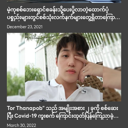
မဲ့ကုစစ်ဘေးရှောင်စခန်းသို့ပေးပို့လာတဲ့ထောက်ပံ့
ပစ္စည်းများတွင်စစ်သုံးလက်နက်များတွေ့ရှိတာကြောင့်
ထိုင်းအာဏာပိုင်တွေဝင်ရောက်စစ်ဆေး !!
December 23, 2021
Tor Thanapob” သည် အမျိုးအစား ၂ ခုကို စစ်ဆေး
ပြီး Covid-19 ကူးစက် ကြောင်းထုတ်ပြန်ကြေညာခဲ့
သည်။
March 30, 2022