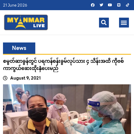
21 June 2026
News
စမွတ်ဆာခွန်တွင် ပရကန်စန်းခွမ်လုပ်သား ၄ သိန်းအထိ ကိုဗစ်
ကာကွယ်ဆေးထိုးနှံပေးမည်
August 9, 2021