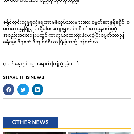
ဆက်လက်ထိုးနှံပေးမည်ဟု သူမဆိုသည်။
ခရိုင်တွင်းလူမှုဖူလုံရေးအာမခံလုပ်သားများအား စမွတ်ဆာခွန်ခရိုင်၊ စ
မွတ်ဆာခွန်မြို့နယ်၊ ခို့ခါမ်း ကျေးရွာအုပ်စုရှိ စင်းဆာခွန်စက်မှုစုံ
အစည်းအဝေးခန်းမတွင် ကာကွယ်ဆေးထိုးနှံပေးခဲ့ပြီး စမွတ်ဆာခွန်
ခရိုင်မှူး ဝီရစတ် ဝိကျစ်စဲစီး က ပြီးခဲ့သည့် ဩဂုတ်လ
၄ ရက်နေ့တွင် သွားရောက် ကြည့်ရှူခဲ့သည်။
SHARE THIS NEWS
OTHER NEWS