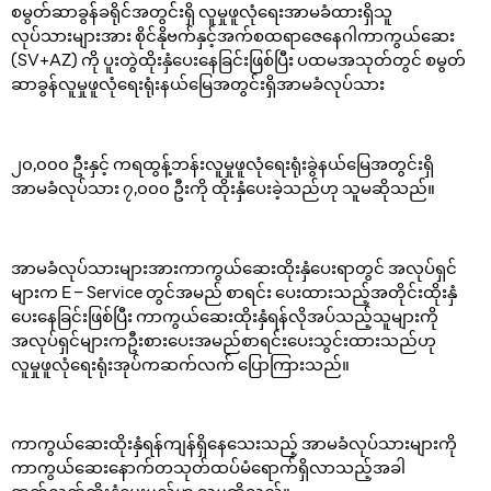
စမွတ်ဆာခွန်ခရိုင်အတွင်းရှိ လူမှုဖူလုံရေးအာမခံထားရှိသူ
လုပ်သားများအား စိုင်နိုဗက်နှင့်အက်စထရာဇေနေဂါကာကွယ်ဆေး
(SV+AZ) ကို ပူးတွဲထိုးနှံပေးနေခြင်းဖြစ်ပြီး ပထမအသုတ်တွင် စမွတ်
ဆာခွန်လူမှုဖူလုံရေးရုံးနယ်မြေအတွင်းရှိအာမခံလုပ်သား
၂၀,၀၀၀ ဦးနှင့် ကရထွန့်ဘန်းလူမှုဖူလုံရေးရုံးခွဲနယ်မြေအတွင်းရှိ
အာမခံလုပ်သား ၇,၀၀၀ ဦးကို ထိုးနှံပေးခဲ့သည်ဟု သူမဆိုသည်။
အာမခံလုပ်သားများအားကာကွယ်ဆေးထိုးနှံပေးရာတွင် အလုပ်ရှင်
များက E – Service တွင်အမည် စာရင်း ပေးထားသည့်အတိုင်းထိုးနှံ
ပေးနေခြင်းဖြစ်ပြီး ကာကွယ်ဆေးထိုးနှံရန်လိုအပ်သည့်သူများကို
အလုပ်ရှင်များကဦးစားပေးအမည်စာရင်းပေးသွင်းထားသည်ဟု
လူမှုဖူလုံရေးရုံးအုပ်ကဆက်လက် ပြောကြားသည်။
ကာကွယ်ဆေးထိုးနှံရန်ကျန်ရှိနေသေးသည့် အာမခံလုပ်သားများကို
ကာကွယ်ဆေးနောက်တသုတ်ထပ်မံရောက်ရှိလာသည့်အခါ