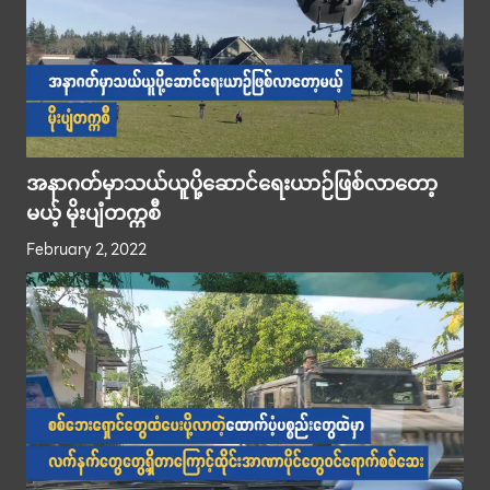
အနာဂတ်မှာသယ်ယူပို့ဆောင်ရေးယာဉ်ဖြစ်လာတော့
မယ့် မိုးပျံတက္ကစီ
February 2, 2022