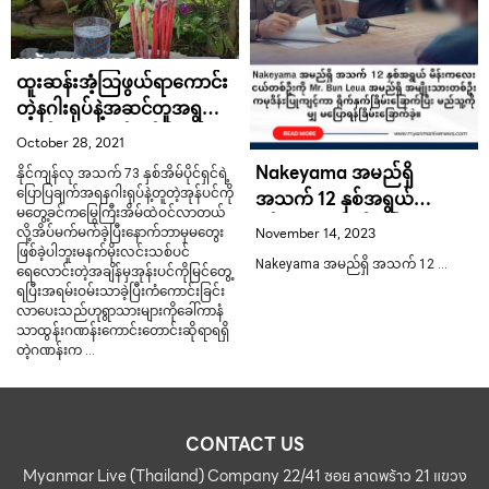
ထူးဆန်းအံ့သြဖွယ်ရာကောင်း
တဲ့နဂါးရုပ်နဲ့အဆင်တူအရွက်
ထွက်လာတဲ့အုန်းပင်
October 28, 2021
Nakeyama အမည်ရှိ
နိုင်ကျန်လု အသက် 73 နှစ်အိမ်ပိုင်ရှင်ရဲ့
ပြောပြချက်အရနဂါးရုပ်နဲ့တူတဲ့အုန်ပင်ကို
အသက် 12 နှစ်အရွယ်
မတွေ့ခင်ကမြွေကြီးအိမ်ထဲဝင်လာတယ်
မိန်းကလေးငယ်တစ်ဦးကို Mr.
November 14, 2023
လို့အိပ်မက်မက်ခဲ့ပြီးနောက်ဘာမှမတွေး
Bun Leua အမည်ရှိ
ဖြစ်ခဲ့ပါဘူးမနက်မိုးလင်းသစ်ပင်
Nakeyama အမည်ရှိ အသက် 12 …
ရေလောင်းတဲ့အချိန်မှအုန်းပင်ကိုမြင်တွေ့
အမျိုးသားတစ်ဦးကမုဒိန်ႊပြု
ရပြီးအရမ်းဝမ်းသာခဲ့ပြီးကံကောင်းခြင်း
ကျင့်ကာ ရိုက်နှက်
လာပေးသည်ဟုရွာသားများကိုခေါ်ကာနံ
ခြိမ်းခြောက်ပြီး မည်သူ့ကိုမျှ
သာထွန်းဂဏန်းကောင်းတောင်းဆိုရာရရှိ
တဲ့ဂဏန်းက …
မပြောရန်ခြိမ်ႊခြောက်ခဲ့။
CONTACT US
Myanmar Live (Thailand) Company 22/41 ซอย ลาดพร้าว 21 แขวง