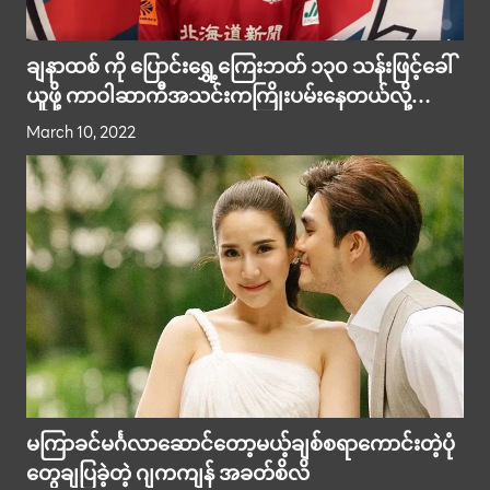
ချနာထစ် ကို ပြောင်းရွှေ့ကြေးဘတ် ၁၃၀ သန်းဖြင့်ခေါ်
ယူဖို့ ကာဝါဆာကီအသင်းကကြိုးပမ်းနေတယ်လို့
သတင်းထွက်ပေါ်
March 10, 2022
မကြာခင်မင်္ဂလာဆောင်တော့မယ့်ချစ်စရာကောင်းတဲ့ပုံ
တွေချပြခဲ့တဲ့ ဂျကကျန် အခတ်စိလိ