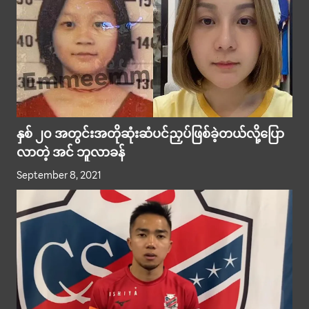
နှစ် ၂၀ အတွင်းအတိုဆုံးဆံပင်ညှပ်ဖြစ်ခဲ့တယ်လို့ပြော
လာတဲ့ အင် ဘူလာခန်
September 8, 2021