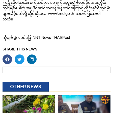
ကြဖို့ လိုပါတယ်။ စက်တင်ဘာ ၁၀ ရက်နေ့မှစ၍ ဖီလစ်ပိုင်အရှေ့ပိုင်း
တွင်ဖြစ်ပေါ်တဲ့ အပူပိုင်းဆိုင်ကလုန်းမုန်းတိုင်းကြောင့် ထိုင်းနိုင်ငံတွင်မိုး
များလိမ့်မယ်လို့ ထိုင်းမိုးဇလ www.tmd.go.th ကဖော်ပြထားပါ
တယ်။
.
ကိုချစ် ဇွဲကပင်မြေ NNT News THAI/Post
SHARE THIS NEWS
OTHER NEWS