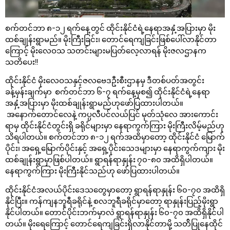
စက်တင်ဘာ ၈-၁၂ ရက်နေ့တွင် ထိုင်းနိုင်ငံရဲ့နေရာအနှံ့အပြားမှာ မိုး
ထစ်ချုန်းရွာမည်။ မိုးကြီးခြင်း၊ တောင်ရေကျခြင်းဖြစ်ပေါ်လာနိုင်တာ
ကြောင့် မိုးလေဝသ သတင်းများမပြတ်လေ့လာရန် မိုးဇလဌာနက
သတိပေး!!
ထိုင်းနိုင်ငံ မိုးလေဝသနှင့်ဇလဗေဒဦးစီးဌာနမှ ဒီတစ်ပတ်အတွင်း
ခန့်မှန်းချက်မှာ စက်တင်ဘာ ၆-၇ ရက်နေ့မှစ၍ ထိုင်းနိုင်ငံရဲ့နေရာ
အနှံ့အပြားမှာ မိုးထစ်ချုန်းရွာမည်ဟုဖော်ပြထားပါတယ်။
အနောက်တောင်လေနဲ့ ကပ္ပလီပင်လယ်ပြင် မုတ်သုံလေ အားကောင်း
ရာမှ ထိုင်းနိုင်ငံတွင်းရှိ ခရိုင်များမှာ နေရာကွက်ကြား မိုးကြီးလိမ့်မည်ဟု
သိရပါတယ်။ စက်တင်ဘာ ၈-၁၂ ရက်အထိမှာတော့ ထိုင်းနိုင်ငံ မြောက်
ပိုင်း၊ အရှေ့မြောက်ပိုင်းနှင့် အရှေ့ပိုင်းသေဒများမှာ နေရာကွက်ကျား မိုး
ထစ်ချုန်းရွာမှာဖြစ်ပါတယ်။ ရွာရန်ရာနှုန်း ၇၀-၈၀ အထိရှိပါတယ်။
နေရာကွက်ကြား မိုးကြီးနိုင်သည်ဟု ဖော်ပြထားပါတယ်။
ထိုင်းနိုင်ငံအလယ်ပိုင်းဒေသတွေမှာတော့ ရွာရန်ရာနှုန်း ၆၀-၇၀ အထိရှိ
နိုင်ပြီး။ ကန်ကျနဘူရီခရိုင်နဲ့ စလဘူရီခရိုင်မှာတော့ ရာနှုန်းပြည့်မိုးရွာ
နိုင်ပါတယ်။ တောင်ပိုင်းဘက်မှာလဲ ရွာရန်ရာနှုန်း ၆၀-၇၀ အထိရှိနိုင်ပါ
တယ်။ မိုးရေကြောင့် တောင်ရေကျခြင်းရှိလာနိုင်တာမို့ သတ်ိပြုနေထိုင်