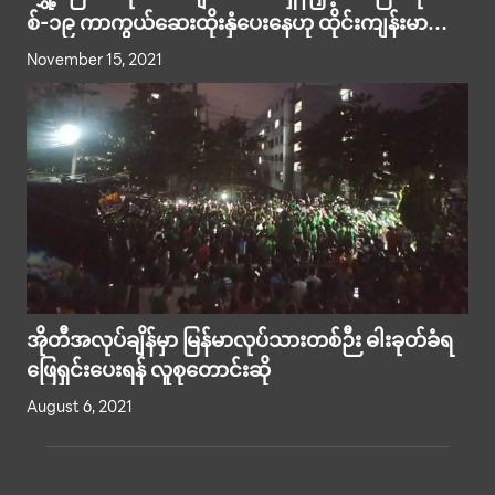
စ်-၁၉ ကာကွယ်ဆေးထိုးနှံပေးနေဟု ထိုင်းကျန်းမာရေး
အတွင်းဝန် ဆို
November 15, 2021
အိုတီအလုပ်ချိန်မှာ မြန်မာလုပ်သားတစ်ဉီး ဓါးခုတ်ခံရ
ဖြေရှင်းပေးရန် လူစုတောင်းဆို
August 6, 2021