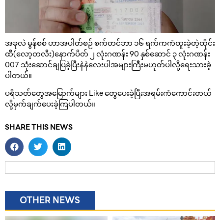
အခုလဲ မွန်စစ် ဟာအပါတ်စဉ် စက်တင်ဘာ ၁၆ ရက်ကကံထူးခဲ့တဲ့ထိုင်း
ထီ(လော့တလီး)နောက်ပိတ် ၂ လုံးဂဏန်း 90 နှစ်ဆောင် ၃ လုံးဂဏန်း
007 သုံးဆောင်ချပြခဲ့ပြီးနဲနဲလေးပါအများကြီးမဟုတ်ပါလို့ရေးသားခဲ့
ပါတယ်။
ပရိသတ်တွေအမြောက်များ Like တွေပေးခဲ့ပြီးအရမ်းကံကောင်းတယ်
လို့မှက်ချက်ပေးခဲ့ကြပါတယ်။
SHARE THIS NEWS
OTHER NEWS