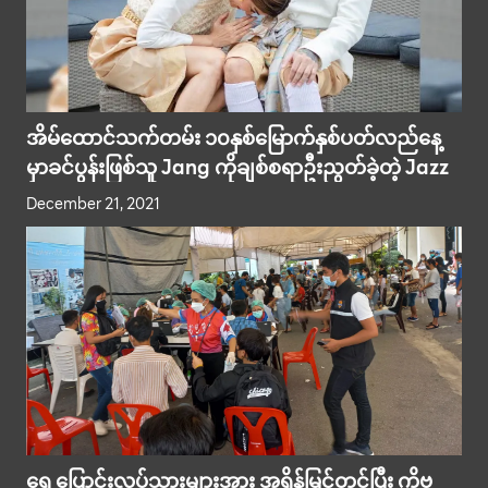
အိမ်ထောင်သက်တမ်း ၁၀နှစ်မြောက်နှစ်ပတ်လည်နေ့
မှာခင်ပွန်းဖြစ်သူ Jang ကိုချစ်စရာဦးညွတ်ခဲ့တဲ့ Jazz
December 21, 2021
ရွှေ့ပြောင်းလုပ်သားများအား အရှိန်မြှင့်တင်ပြီး ကိုဗ