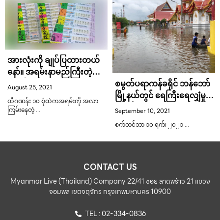
အားလုံးကို ချုပ်ပြထားတယ်
နော်။ အရမ်းနာမည်ကြီးတဲ့
စမွတ်ပရာကန်ခရိုင် ဘန်ဘော်
ဂဏန်း ၁၀ လုံး ၁ ရက်နေ့ ၉
August 25, 2021
မြို့နယ်တွင် ရေကြီးရေလျှံမှု
လပိုင်း ၂၀၂၁ အတွက်
ထီဂဏန်း ၁၀ စုံထဲကအရမ်းကို အလာ
နှင့်ရင်ဆိုင်နေရ
သေချာလေးကြည့်နော်။ ၂
September 10, 2021
ကြမ်းနေတဲ့ …
-၆-၈-၉ တွေကြီးပဲ…
စက်တင်ဘာ ၁၀ ရက်၊ ၂၀၂၁ …
CONTACT US
Myanmar Live (Thailand) Company 22/41 ซอย ลาดพร้าว 21 แขวง
จอมพล เขตจตุจักร กรุงเทพมหานคร 10900
TEL : 02-334-0836