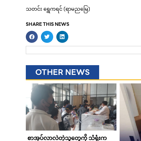
သတင်း ရွှေကရင် (ရာမညမြေ)
SHARE THIS NEWS
OTHER NEWS
စာအုပ်လာလဲတဲ့သူတွေကို သံရုံးက