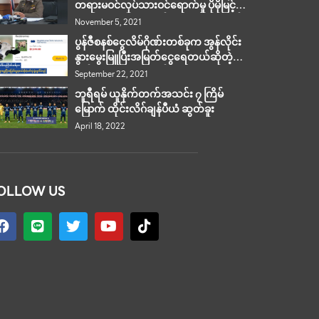
တရားမဝင်လုပ်သားဝင်ရောက်မှု ပိုမိုမြင့်
တက်လာမည်ကို စိုးရိမ်ရဟု ထိုင်းဒုရဲချုပ်
November 5, 2021
ဆို
ပွန်ဇီစနစ်ငွေလိမ်ဂိုဏ်းတစ်ခုက အွန်လိုင်း
နွားမွေးမြူပြီးအမြတ်ငွေရေတယ်ဆိုတဲ့
မက်လုံးနဲ့‌ ငွေလိမ်လည် !
September 22, 2021
ဘူရီရမ် ယူနိုက်တက်အသင်း ၇ ကြိမ်
မြောက် ထိုင်းလိဂ်ချန်ပီယံ ဆွတ်ခူး
April 18, 2022
OLLOW US