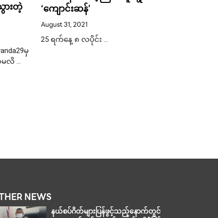
သွားတဲ့
ဒီအပါတ်
‘ကျောင်းဆန်’
ကံထူးခဲ့တ
August 31, 2021
May 3, 20
25 ရက်နေ့ ၈ လပိုင်း …
anda29မှ
ဟိုင်အာဖာ
်မလိ …
တဲ့ထီစော
ရန်အမြဲချ
စုပြီး၀ယ်
လိုက်ကိုထ
ဘတ်14600
မကောင်းတ
နဲ့နောက်
စေ???? …
THER NEWS
နယ်စပ်ဂိတ်များပြန်ဖွင့်သည့်နောက်တွင်