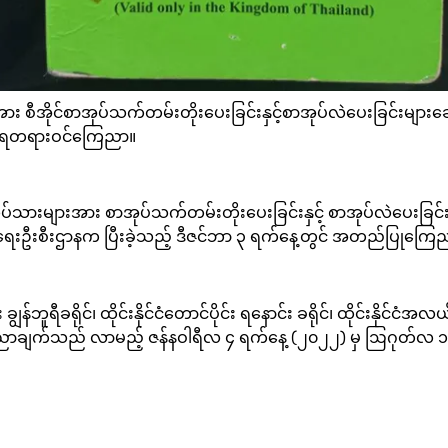
ား စီအိုင်စာအုပ်သက်တမ်းတိုးပေးခြင်းနှင့်စာအုပ်လဲပေးခြင်းမျာ
စိုးရတရားဝင်ကြေညာ။
းများအား စာအုပ်သက်တမ်းတိုးပေးခြင်းနှင့် စာအုပ်လဲပေးခြင်းများကို 
ှာဖွေရေးဦးစီးဌာနက ပြီးခဲ့သည့် ဒီဇင်ဘာ ၃ ရက်နေ့တွင် အတည်ပြု
့ပိုင်း ချွန်ဘူရီခရိုင်၊ ထိုင်းနိုင်ငံတောင်ပိုင်း ရနောင်း ခရိုင်၊ ထိုင်းနိုင
ြေညာချက်သည် လာမည့် ဇန်နဝါရီလ ၄ ရက်နေ့ (၂၀၂၂) မှ ဩဂုတ်လ