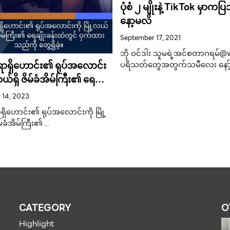
ပုံစံ ၂ မျိုးနဲ့ TikTok မှာကပြ
နော့မလိ
September 17, 2021
ဘို ဝင်ဒါး သူမရဲ့အင်စတာဂရမ်@v
ရာရှိဟောင်း၏ ရုပ်အလောင်း
ပရိသတ်တွေအတွက်သမီလေး နော့
့လယ်ရှိ ဇိမ်ခံအိမ်ကြီး၏ ရေချိုး
င် ဝှက်ထားသည်ကို တွေ့ရှိခဲ့။
 14, 2023
ရှိဟောင်း၏ ရုပ်အလောင်းကို မြို့
မ်ခံအိမ်ကြီး၏ …
CATEGORY
O
Highlight