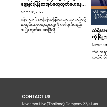
တင်ပြီး
နေ့ချင်းပြန်စာအုပ်တွေထုတ်ပေးနေ
ရီးစဉ်
တယ်လို့ သိရ
March 18, 2022
ဗန်ကောက်အခြေစိုက်မြန်မာသံရုံးမှာ ပတ်စပို့
င်ရေး
စာအုပ်လာလဲတဲ့သူတွေကို တစ်ရက်တည်း
ြည်ပြည်
သံရုံးအ
အပြီး ထုတ်ပေးနေပြီလို့ …
ကို မြို
ခန်းထဲတွ
November
သံရုံးအရာ
လယ်ရှိ ဇိ
CONTACT US
Myanmar Live (Thailand) Company 22/41 ซอย