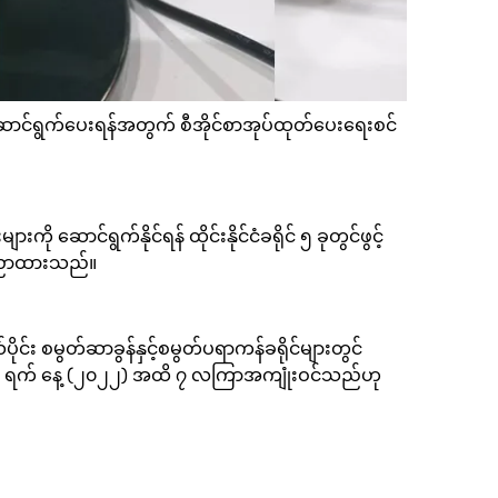
းဆောင်ရွက်ပေးရန်အတွက် စီအိုင်စာအုပ်ထုတ်ပေးရေးစင်
ဆောင်ရွက်နိုင်ရန် ထိုင်းနိုင်ငံခရိုင် ၅ ခုတွင်ဖွင့်
ကြေညာထားသည်။
်ငံအလယ်ပိုင်း စမွတ်ဆာခွန်နှင့်စမွတ်ပရာကန်ခရိုင်များတွင်
 ၁ ရက် နေ့ (၂၀၂၂) အထိ ၇ လကြာအကျုံးဝင်သည်ဟု