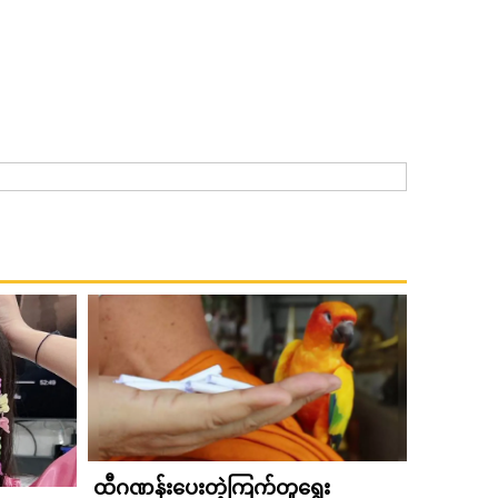
ထီဂဏန်းပေးတဲ့ကြက်တူရွေး