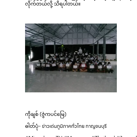
လိုက်တယ်လို့ သိရပါတယ်။
ကိုချစ် (ဇွဲကပင်မြေ)
ဓါတ်ပုံ- ข่าวเด่นภูมิภาคทั่วไทย กาญจนบุรี