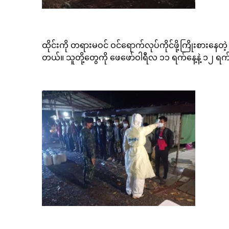
ထိုင်းကို တရားမဝင် ဝင်ရောက်လုပ်ကိုင်ဖို့ကြိုးစားနေတ
တယ်။ သူတို့တွေကို ဖေဖော်ဝါရီလ ၁၁ ရက်နေ့နဲ့ ၁၂ ရက