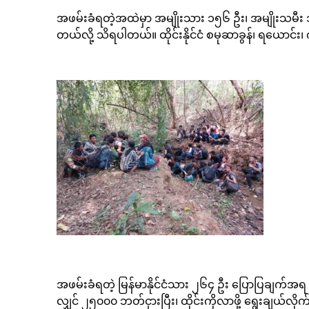
အဖမ်းခံရတဲ့အထဲမှာ အမျိုးသား ၁၅၆ ဦး၊ အမျိုးသမီး ၁
တယ်လို့ သိရပါတယ်။ ထိုင်းနိုင်ငံ စမုဆာခွန်၊ ရယောင
အဖမ်းခံရတဲ့ မြန်မာနိုင်ငံသား ၂၆၄ ဦး ပြောပြချက်အရ “
လျှင် ၂၅၀၀၀ ဘတ်ငှားပြီး၊ ထိုင်းကိုလာဖို့ ရွေးချယ်လိ