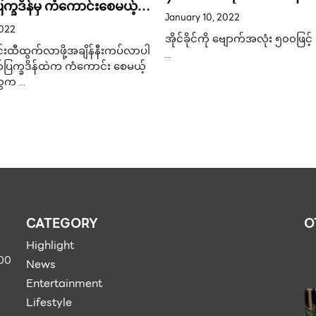
က္ခဒိန်မှ ကံကောင်းစေမယ့်
ရရှိ
January 10, 2022
2022
အိုင်ခိုင်ကို ဗျောက်အလုံး ၅၀၀ဖြင့် ပ
င်းထီထွက်လာဖို့အချိန်နီးကပ်လာပါ
…
တ်ပြက္ခဒိန်ထဲက ကံကောင်း စေမယ့်
ေက …
CATEGORY
O
Highlight
900
News
Entertainment
Lifestyle