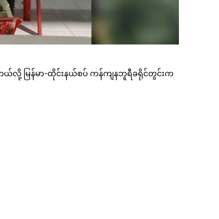
တယ်လို့ မြန်မာ-ထိုင်းနယ်စပ် ကန်ကျနဘူရီခရိုင်တွင်းက