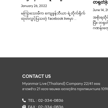
တရုတ်ပြ
း
စေသောထီဂဏန်းများကို ကျေဖွန်
January 26, 2022
ဂဏန်း
June 14, 
ဘီယာကနေပြီးတော့ ထုတ်ဖော်ပြောပြ
ဖြစ်ခွင့်
မကြာသေးမီက ကျေဖွန်ဘီယာ ရဲ့တိုက်ရိုက်
အစိုးရထို
န် ထိုင်း
ထုတ်လွှင့်ပြသတဲ့ facebook liveမှာ …
ပြီ။ တရု
ဂဏန်းတွ
CONTACT US
Myanmar Live (Thailand) Company 22/41 ซอย
ลาดพร้าว 21 แขวง จอมพล เขตจตุจักร กรุงเทพมหานคร 10
TEL : 02-334-0836
FAX : 02-334-0836