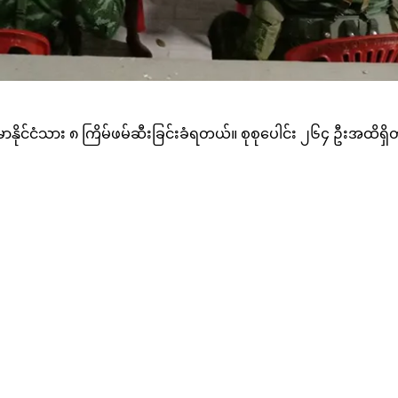
မာနိုင်ငံသား ၈ ကြိမ်ဖမ်ဆီးခြင်းခံရတယ်။ စုစုပေါင်း ၂၆၄ ဦးအထိရှိ