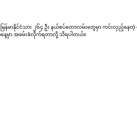
ဲ့ မြန်မာနိုင်ငံသား ၂၆၄ ဦး နယ်စပ်တောလမ်းတွေမှာ ကင်းလှည့်နေတဲ့ ထ
်နေ့မှာ အဖမ်းခံလိုက်ရတာလို့ သိရပါတယ်။