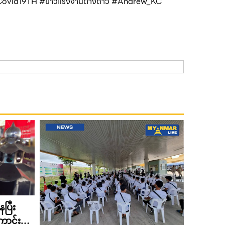
vid19TH #ข่าวแรงงานต่างด้าว #Andrew_KC
ေပြီး
ောင်း