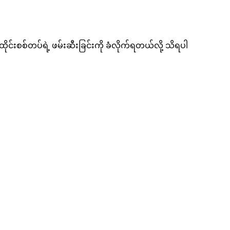
ိုင်းစစ်တပ်ရဲ့ ဖမ်းဆီးခြင်းကို ခံလိုက်ရတယ်လို့ သိရပါ