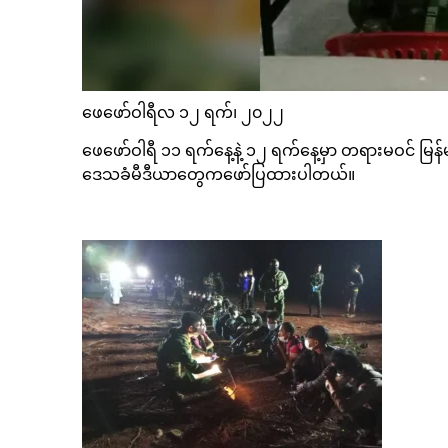
ဖေဖော်ဝါရီလ ၁၂ ရက်၊ ၂၀၂၂
ဖေဖော်ဝါရီ ၁၁ ရက်နေ့နဲ့ ၁၂ ရက်နေ့မှာ တရားမဝင် မြန်
ဒေသခံမီဒီယာတွေကဖော်ပြထားပါတယ်။