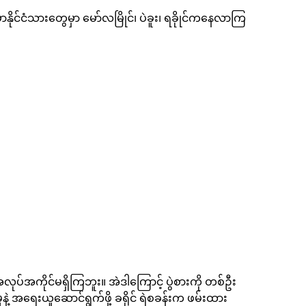
ုင်ငံသားတွေမှာ မော်လမြိုင်၊ ပဲခူး၊ ရခိုုင်ကနေလာကြ
လုပ်အကိုင်မရှိကြဘူး။ အဲဒါကြောင့် ပွဲစားကို တစ်ဦး
နဲ့ အရေးယူဆောင်ရွက်ဖို့ ခရိုင် ရဲစခန်းက ဖမ်းထား