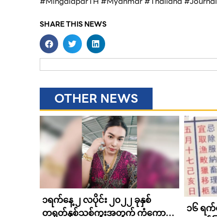
#MingalaparTH #Myanmar #Thailand #Journal 
SHARE THIS NEWS
OTHER NEWS
င်ငံသား
၁ရက်နေ့ ၂ လပိုင်း ၂၀၂၂ ခုနှစ်
၁၆ ရက်န
းရရှိရန်
တရုတ်နှစ်သစ်ကူးအတွက် ကံကောင်း