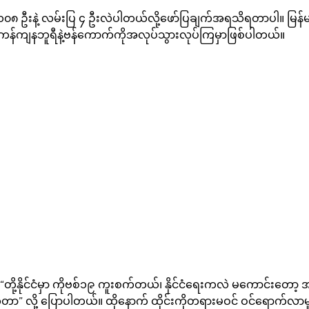
၀၈ ဦးနဲ့ လမ်းပြ ၄ ဦးလဲပါတယ်လို့ဖော်ပြချက်အရသိရတာပါ။ မြန်မာနိ
်း၊ ကန်ကျနဘူရီနဲ့ဗန်ကောက်ကိုအလုပ်သွားလုပ်ကြမှာဖြစ်ပါတယ်။
တို့နိုင်ငံမှာ ကိုဗစ်၁၉ ကူးစက်တယ်၊ နိုင်ငံရေးကလဲ မကောင်းတော့ အ
ုက်တာ” လို့ ပြောပါတယ်။ ထိုနောက် ထိုင်းကိုတရားမဝင် ဝင်ရောက်လာမှု