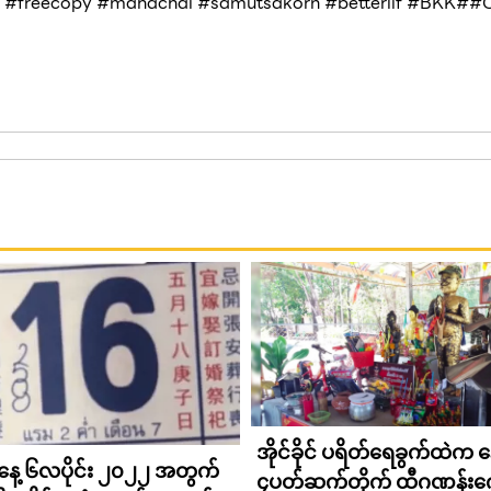
#freecopy #mahachai #samutsakorn #betterlif #BKK##Co
အိုင်ခိုင် ပရိတ်ရေခွက်ထဲက န
ေ့ ၆လပိုင်း ၂၀၂၂ အတွက်
၄ပတ်ဆက်တိုက် ထီဂဏန်းက