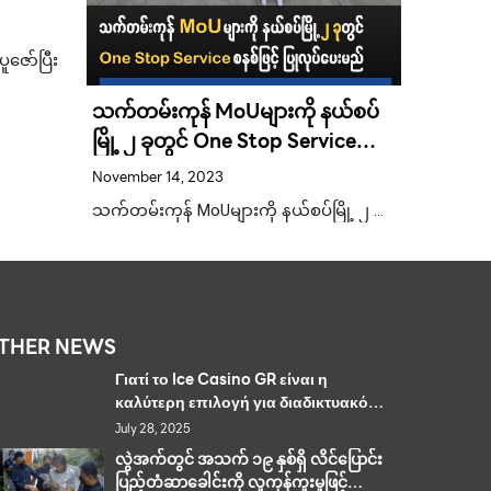
ထီဝါသနာ
ကောင်းမ
“အိုက်ခ
ူဇော်ပြီး
May 25, 2
ကံကောင
၁ရက်နေ့ ၆
သက်တမ်းကုန် MoUများကို နယ်စပ်
ပေးသာ …
မြို့ ၂ ခုတွင် One Stop Service
စနစ်ဖြင့် ပြုလုပ်ပေးမည်
November 14, 2023
သက်တမ်းကုန် MoUများကို နယ်စပ်မြို့ ၂ …
THER NEWS
Γιατί το Ice Casino GR είναι η
καλύτερη επιλογή για διαδικτυακό
τζόγο
July 28, 2025
လွဲအက်တွင် အသက် ၁၉ နှစ်ရှိ လိင်ပြောင်း
ပြည့်တံဆာခေါင်းကို လူကုန်ကူးမှုဖြင့်