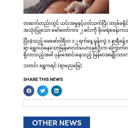
တဆက်တည်းတွင် ယင်းအမှုနှင့်ပတ်သက်ပြီး တာ့ခ်ခရိုင်အု
အသုံးပြုသော မော်တော်ကား ၂ စင်းကို ဖိုးဖရဲစခ
ပြီးခဲ့သည့် ဖေဖော်ဝါရီလ ၁၂ ရက်နေ့ မွန်းလွဲ ၁ နာရီခန့
ရာ ရွှေဝယ်နေသောမြန်မာလင်မယားနှစ်ဦးက ကြောက်လန့်၍
ရှိလာသည့်အခါ ပုန်းအောင်းနေသည့် မြန်မာအမျိုးသား
သတင်း ရွှေကရင် (ရာမညမြေ)
SHARE THIS NEWS
OTHER NEWS