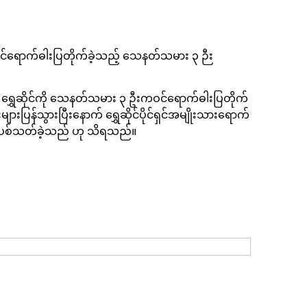
ိုဝင်ရောက်ဓါးပြတိုက်ခဲ့သည့် သေနတ်သမား ၃ ဉီး
ထစ်-၄” ရွှေဆိုင်ကို သေနတ်သမား ၃ ဦးကဝင်ရောက်ဓါးပြတိုက်
န်သွားပြီးနောက် ရွှေဆိုင်ပိုင်ရှင်အမျိုးသားရောက်
ြီးပစ်သတ်ခဲ့သည် ဟု သိရသည်။