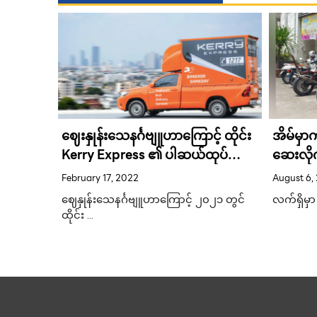
eide
Online
ဈေးနှုန်းသေနင်္ဂဗျူဟာကြောင့် ထိုင်း
အိမ်မှ
Kerry Express ၏ ပါဆယ်ထုပ်
ဆေးလိုက်
ပို့ဆောင်မှု ၃၀% တိုးတက် ခဲ့
February 17, 2022
August 6,
သော်လည်း အမြတ်ငွေ ၉၆.၇% ထိုး
ဈေနှုန်းသေနင်္ဂဗျူဟာကြောင့် ၂၀၂၁ တွင်
လက်ရှိမှ
ကျ
ထိုင်း …