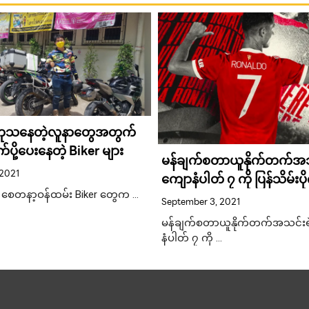
ာကုသနေတဲ့လူနာတွေအတွက်
ပို့ပေးနေတဲ့ Biker များ
မန်ချက်စတာယူနိုက်တက်အသ
 2021
ကျောနံပါတ် ၇ ကို ပြန်သိမ်းပိုက
ရိုနာလ်ဒို
ာ စေတနာ့ဝန်ထမ်း Biker တွေက …
September 3, 2021
မန်ချက်စတာယူနိုက်တက်အသင်းရ
နံပါတ် ၇ ကို …