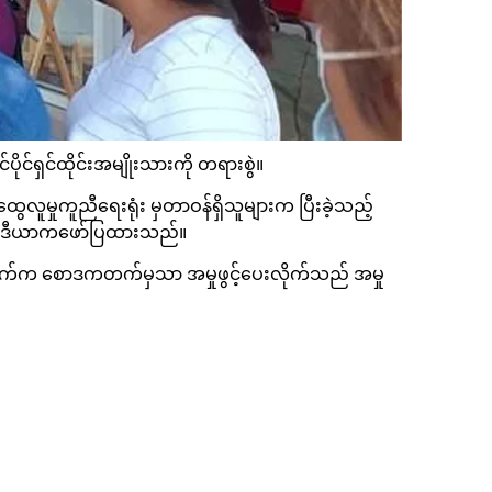
ုင်ရှင်ထိုင်းအမျိုးသားကို တရားစွဲ။
ေလူမှုကူညီရေးရုံး မှတာဝန်ရှိသူများက ပြီးခဲ့သည့်
ာက် မီဒီယာကဖော်ပြထားသည်။
ိုဘက်က စောဒကတက်မှသာ အမှုဖွင့်ပေးလိုက်သည် အမှု