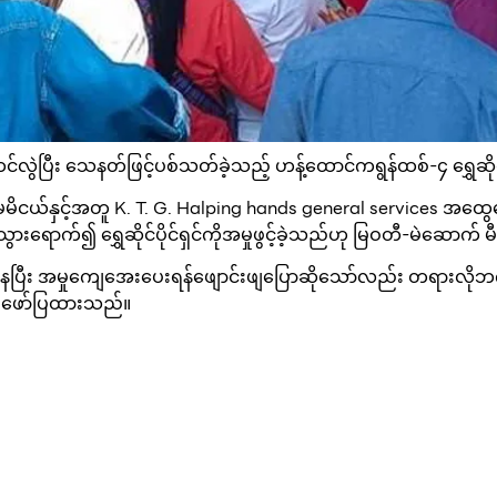
လွဲပြီး သေနတ်ဖြင့်ပစ်သတ်ခဲ့သည့် ဟန့်ထောင်ကရွန်ထစ်-၄ ရွှေဆိုင်ပိ
မမိငယ်နှင့်အတူ K. T. G. Halping hands general services အထွေထွ
့သွားရောက်၍ ရွှေဆိုင်ပိုင်ရှင်ကိုအမှုဖွင့်ခဲ့သည်ဟု မြဝတီ-မဲဆေ
်ဆွဲနေပြီး အမှုကျေအေးပေးရန်ဖျောင်းဖျပြောဆိုသော်လည်း တရားလ
း ဖော်ပြထားသည်။