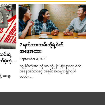
7 ရက်သားသမီးတို့ရဲ့စိတ်
တာ့ခ်ခရ
အနေအထား
တင်ဆော
င်းရဲ့
ဖမ်းမိ 
September 3, 2021
January 17
်ခဲ့တဲ့
ဖမ်းဆီး
ကျွန်ုပ်တို့အားလုံးမှာ ကွဲပြားခြားနားတဲ့ စိတ်
တာ့ခ်ခရို
အနေအထားနှင့် အစွမ်းအစများရှိကြပါ
တင်ဆောင်
ဲ့ ကျော
တယ်။ …