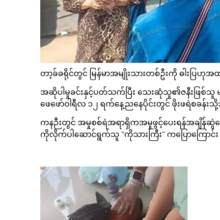
တာ့ခ်ခရိုင်တွင် မြန်မာအမျိုးသားတစ်ဦးကို ဓါးပြဟုအထင်
အဆိုပါမှုခင်းနှင့်ပတ်သက်ပြီး သေးဆုံသူ၏ဇနီးဖြစ်သူ 
ဖေဖော်ဝါရီလ ၁၂ ရက်နေ့ညနေပိုင်းတွင် ဖိုးဖရဲစခန်းသို
ကနဉီးတွင် အမှုစစ်ရဲအရာရှိကအမှုဖွင့်ပေးရန်အချိန
ကိုလိုက်ပါဆောင်ရွက်သူ “ကိုသားကြီး” ကပြောကြောင်