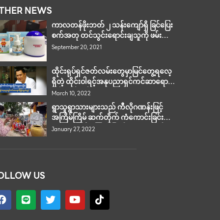
THER NEWS
ကာလတန်ဖိုးဘတ် ၂ သန်းကျော်ရှိ ခြင်ပြေး
စက်အတု တင်သွင်းရောင်းချသူကို ဖမ်းဆီး
အရေးယူ
September 20, 2021
ထိုင်းရုပ်ရှင်ဇတ်လမ်းတွေမှာမြင်တွေ့ရလေ့
ရှိတဲ့ ထိုင်းဝါရင့်အနုပညာရှင်ကင်ဆာရောဂါ
ဖြင့်ကွယ်လွန် !
March 10, 2022
ရွာသူရွာသားများသည် ကီလိုဂဏန်းဖြင့်
အကြိမ်ကြိမ် ဆက်တိုက် ကံကောင်းခြင်း
များ ရရှိကြပြီး ကြက်ပြုတ်များကို ပူဇော်
January 27, 2022
ပသကြသည်။
OLLOW US