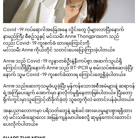
Covid -19 ကပ်ရောဂါအခြေအနေ လှိုင်းတွေ ပိုများလာပြီးနောက်
နာမည်ကြီး စီစဥ်သူနှင့် မင်းသမီး Anne Thongprasom သည်
လည်း Covid- 19 ကူးစက်ခံ ထားရကြောင်းကို
မင်းသမီး Anne ကိုယ်တိုင် သတင်းပေးပြောကြားခဲ့ပါတယ်။
Anne သည် Covid -19 လူနာတစ်ဦးနဲ့နီးကပ်စွာ အဆက်သွယ်ရှိ
ကြောင်းသိရှိပြီးနောက် Anne သည် RT-PCR မှ စမ်းသပ်စစ်ဆေးခဲ့ပြီး
နောက် သူမ Covid -19 ကူးစက်ခံထားရ ကြောင်းတွေ့ရှိခဲ့ပါတယ်။
Anne သည်ဆေးကုသမှုခံယူခဲ့ပြီး မှန်ကန်သောအစီအမံများနဲ့ ဆရာဝန်
ရဲ့အကြံပေးချက် အောက်မှာ နာလိုက်မှုရှိနေတာဖြစ်ပါတယ်။ ပြီးတော့
ရိုက်ကွင်းမှာသူကြောင့်ထိခိုက်ခဲ့တဲ့ သူတွေကိုလဲ တောင်းပန်ခဲ့ပါတယ်။
အနုပညာလောကမှာ ပရိသတ်တွေနဲ့ ချစ်ခင်အားပေးမှုများစွာရရှိထား
တဲ့ မင်းသမီးချောလေး အမြန်ကျန်းမာပါစေလို့ ဆုမွန်ကောင်းတောင်း
ပေးလိုက်ပါတယ်။