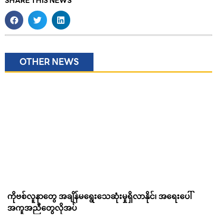
SHARE THIS NEWS
OTHER NEWS
ကိုဗစ်လူနာတွေ အချိန်မရွေးသေဆုံးမှုရှိလာနိုင်၊ အရေးပေါ်
အကူအညီတွေလိုအပ်