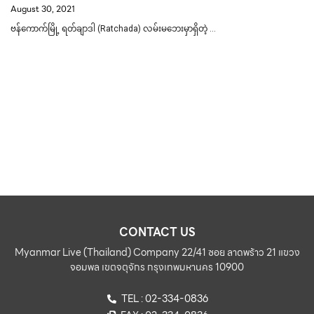
August 30, 2021
ဗန်ကောက်မြို့ ရတ်ချာဒါ (Ratchada) လမ်းမဘေးမှာရှိတဲ့ …
CONTACT US
Myanmar Live (Thailand) Company 22/41 ซอย ลาดพร้าว 21 แขวง
จอมพล เขตจตุจักร กรุงเทพมหานคร 10900
TEL : 02-334-0836