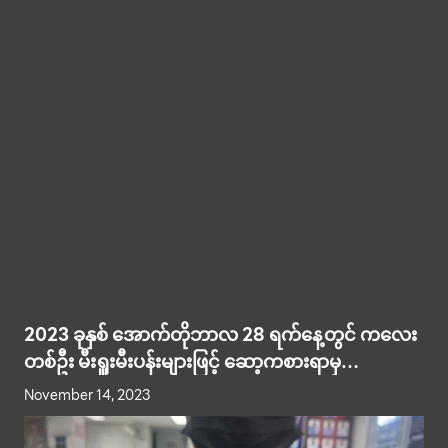
2023 ခုနှစ် အောက်တိုဘာလ 28 ရက်နေ့တွင် ကလေး
တစ်ဦး မီးရှူးမီးပန်းများဖြင့် ဆော့ကစားရာမှ
မတော်တဆ ဖြစ်ပွားခဲ့
November 14, 2023