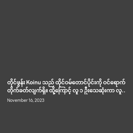
တိုင်ဖွန်း Koinu သည် ထိုင်ဝမ်တောင်ပိုင်းကို ဝင်ရောက်
တိုက်ခတ်လျက်ရှိ။ ထို့ကြောင့် လူ ၁ ဦးသေဆုံးကာ လူ
၃၀၀ ကျော် ဒဏ်ရာရရှိကာ အိမ်အချို့ ပျက်စီးခဲ့။
November 16, 2023