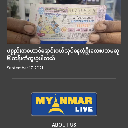
ပစ္စည်းအဟောင်ရောင်းဝယ်လုပ်နေတဲ့ဦးလေးပထမဆု
၆ သန်းကံထူးခဲ့ပါတယ်
September 17, 2021
ABOUT US