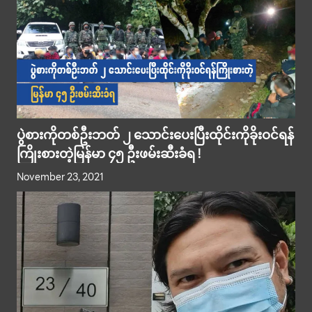
ပွဲစားကိုတစ်ဦးဘတ် ၂ သောင်းပေးပြီးထိုင်းကိုခိုးဝင်ရန်
ကြိုးစားတဲ့မြန်မာ ၄၅ ဦးဖမ်းဆီးခံရ !
November 23, 2021