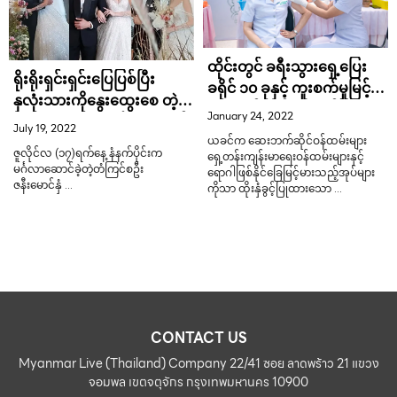
ထိုင်းတွင် ခရီးသွားရှေ့ပြေး
ရိုးရိုးရှင်းရှင်းပြေပြစ်ပြီး
ခရိုင် ၁၀ ခုနှင့် ကူးစက်မှုမြင့်
နှလုံးသားကိုနွေးထွေးစေ တဲ့
မားသည့်ခရိုင်များတွင် အများ
January 24, 2022
ဝီရာ-ဝိကီး တို့ရဲ့မင်္ဂလာပွဲပုံရိပ်
July 19, 2022
ပြည်သူကို ၄ ချောင်းမြောက်
များ
ယခင်က ဆေးဘက်ဆိုင်ဝန်ထမ်းများ
အားဖြည့်ကာကွယ်ဆေးထိုးနှံ
ဇူလိုင်လ (၁၇)ရက်နေ့ နံနက်ပိုင်းက
ရှေ့တန်းကျန်းမာရေးဝန်ထမ်းများနှင့်
ပေးရန် ပြင်ဆင်
မင်္ဂလာဆောင်ခဲ့တဲ့တံကြင်စဦး
ရောဂါဖြစ်နိုင်ခြေမြင့်မားသည့်အုပ်များ
ဇနီးမောင်နှံ …
ကိုသာ ထိုးနှံခွင့်ပြုထားသော …
CONTACT US
Myanmar Live (Thailand) Company 22/41 ซอย ลาดพร้าว 21 แขวง
จอมพล เขตจตุจักร กรุงเทพมหานคร 10900