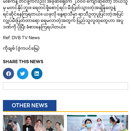
မီးစက်နဲ့ တင်ဖို့ကလည်း အခုဆီဈေးက ၂,၀၀၀ ကျော်ဆိုတော့ ဘယ်သူ
မှ မတင်နိုင်ဘူး။ ရေတင်ဖို့စောင့်ရင်း မီးပြတ်သွားတဲ့အချိန်တွေနဲ့
ရင်ဆိုင်နေကြရတယ်။ ယခုလို နွေရာသီမှာ ရာသီဥတုပူပြင်းတဲ့အပြင်
လျှပ်မီးပြတ်တာရော ရေမလာတဲ့အတွက် ပြည်သူလူထုတွေဟာ အပူ
ဒဏ်ကို ပိုပြီး ခံစားနေကြရပါတယ်။
Ref: DVB TV News
ကိုချစ် (ဇွဲကပင်မြေ)
SHARE THIS NEWS
OTHER NEWS