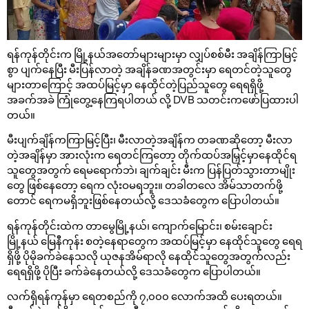
ရန်ကုန်တိုင်းက မြို့နယ်အတော်များများမှာ လျှပ်စစ်မီး အချိန်ကြာမြင့်
စွာ ပျက်နေပြီး မီးပြန်လာတဲ့ အချိန်ခဏအတွင်းမှာ ရေတင်တဲ့သူတွေ
များတာကြောင့် အထပ်မြင့်မှာ နေထိုင်တဲ့ပြည်သူတွေ ရေရရှိဖို့
အခက်အခဲ ကြုံတွေ့နေကြရပါတယ် လို့ DVB သတင်းကဖော်ပြထားပါ
တယ်။
မီးပျက်ချိန်ကကြာမြင့်ပြီး၊ မီးလာတဲ့အချိန်က တခဏဆိုတော့ မီးလာ
တဲ့အချိန်မှာ အားလုံးက ရေတင်ကြတော့ တိုက်ထပ်အမြှင့်မှာနေထိုင်ရ
သူတွေအတွက် ရေမရောက်ဘဲ၊ ချက်ချင်း မီးက ပြန်ပြတ်သွားတာမျိုး
တွေ ဖြစ်နေတော့ ရေက လုံးဝမရဘူး။ တခါတလေ အိမ်သာတက်ဖို့
တောင် ရေကမရှိဘူးဖြစ်နေတယ်လို့ ဒေသခံတွေက ပြောပါတယ်။
ရန်ကုန်တိုင်းထဲက တာမွေမြို့နယ်၊ ကျောက်မြောင်း၊ စမ်းချောင်း
မြို့နယ် မြေနီကုန်း စတဲ့နေရာတွေက အထပ်မြင့်မှာ နေထိုင်သူတွေ ရေရ
ရှိဖို့ ပိုမိုခက်ခဲနေသလို ယုဇနအိမ်ရာလို နေထိုင်သူတွေအတွက်လည်း
ရေရရှိဖို့ ပိုပြီး ခက်ခဲနေတယ်လို့ ဒေသခံတွေက ပြောပါတယ်။
လက်ရှိရန်ကုန်မှာ ရေတစည်ကို ၇,၀၀၀ လောက်အထိ ပေးရတယ်။