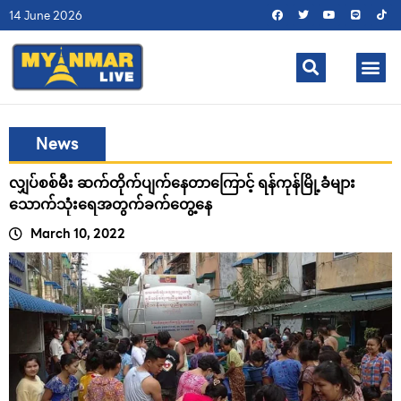
14 June 2026
News
လျှပ်စစ်မီး ဆက်တိုက်ပျက်နေတာကြောင့် ရန်ကုန်မြို့ခံများ
သောက်သုံးရေအတွက်ခက်တွေ့နေ
March 10, 2022