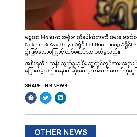
မစ္စတာ Manu က အစိုးရ ထီပေါက်တာကို ဝမ်းမြောက
Nakhon Si Ayutthaya ခရိုင် Lat Bua Luang ခရိုင
ဦးဖြစ်သောကြောင့် တစ်စောင်သာ ဝယ်ခဲ့သည်။
အစိုးရထီ 6 သန်း ဆွတ်ခူးခဲ့ပြီး သူ့တွင်လုပ်အား အင
ပြောဆိုခဲ့သည်။ နောက်ဆုံးတော့ သန်းတစ်ထောင်ကိုဆွတ
SHARE THIS NEWS
OTHER NEWS