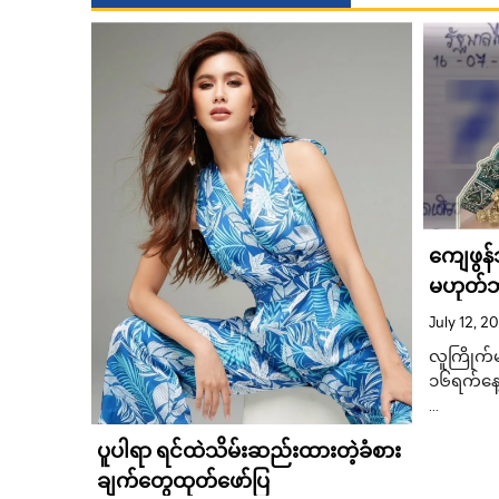
ကိုဗ
်း
ကျေဖွန
န်းကြီး ၃
မဟုတ်ဘဲ
သုံးလုံ
်-၁၉
July 12, 2
တင်ရေး
လူကြိုက်
ုပ်ဆောင်
၁၆ရက်နေ
…
ပူပါရာ ရင်ထဲသိမ်းဆည်းထားတဲ့ခံစား
ချက်တွေထုတ်ဖော်ပြ