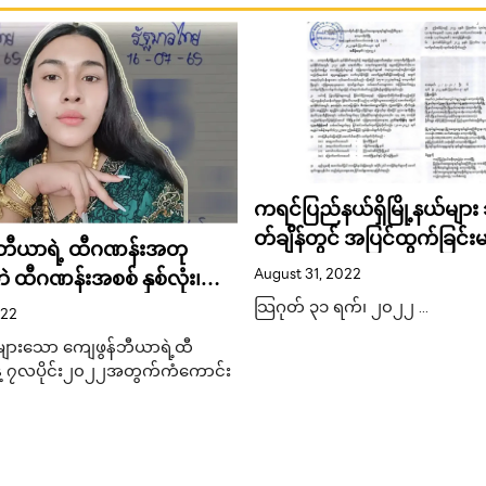
ကရင်ပြည်နယ်ရှိမြို့နယ်များ
တ်ချ်ိန်တွင် အပြင်ထွက်ခြင်း
်ဘီယာရဲ့ ထီဂဏန်းအတု
ကော့ကရိတ်ထွေအုပ်ထုတ်ပြန
August 31, 2022
 ထီဂဏန်းအစစ် နှစ်လုံး၊
းဂဏန်းထွက်ပေါ်လာပါပြီ….
သြဂုတ် ၃၁ ရက်၊ ၂၀၂၂ …
022
များသော ကျေဖွန်ဘီယာရဲ့ထီ
့ ၇လပိုင်း၂၀၂၂အတွက်ကံကောင်း