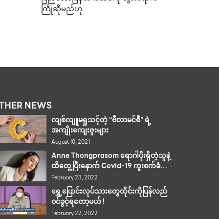
ကြိုဆိုမည်ဟု …
စက်ခံထား
THER NEWS
လျစ်လျူမရှုသင့်တဲ့ “ဗီတာမင်စီ” ရဲ့
အကျိုးကျေးဇူးများ
August 10, 2021
Anne Thongprasom ရောဂါပိုးရှိတဲ့သူနဲ့
ထိတွေ့ပြီးနောက် Covid-19 ကူးစက်ခံထား
ရ
February 23, 2022
ရွှေ့ပြောင်းလုပ်သားတွေထိုင်းကိုပြန်လည်
ဝင်ခွင့်ရတော့မယ် !
February 22, 2022