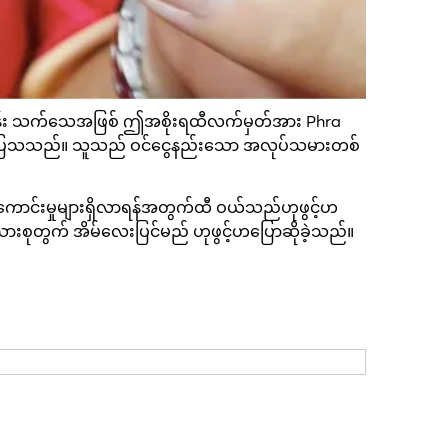
စခန်း သက်သေအဖြစ် ဤအစိုးရထီလက်မှတ်အား Phra
်သက်သေပြသသည်။ သူသည် ဝင်ငွေနည်းသော အလုပ်သမားတစ်
ကံကောင်းမှုများရှိလာရန်အတွက်ထီ ဝယ်သည်ဟုဖွင့်ဟ
ားစုတွက် အိမ်လေးပြင်မည် ဟုဖွင့်ဟပြောဆိုခဲ့သည်။