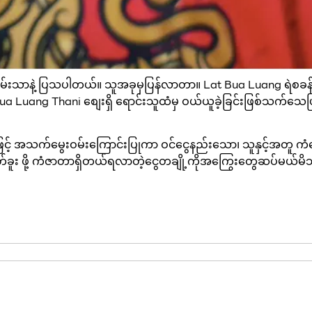
်ဝမ်းသာနဲ့ ပြသပါတယ်။ သူအခုမှပြန်လာတာ။ Lat Bua Luang ရဲ
်၊ Bua Luang Thani စျေးရှိ ရောင်းသူထံမှ ဝယ်ယူခဲ့ခြင်းဖြစ
ှားဖြင့် အသက်မွေးဝမ်းကြောင်းပြုကာ ဝင်ငွေနည်းသော၊ သူနှင့်အတူ 
်ခူး ဖို့ ကံဇာတာရှိတယ်ရလာတဲ့ငွေတချို့ကိုအကြွေးတွေဆပ်မယ်မိသ