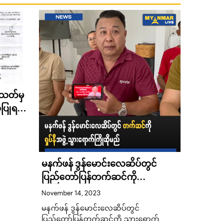
 သတ်မှ
မပြုရဟု
်
မနက်ဖန် ဒွန်မောင်းလေဆိပ်တွင်
Channel
ပြည်တော်ပြန်တက်ဆင်ကို
တဲ့ Plo
သွားရောက်ကြိုဆိုမည်ဟု ရှပ်နီအဖွဲ့
ကိုဗစ်က
November 14, 2023
August 19,
ဆို
စိုးရိမ်နေ
မနက်ဖန် ဒွန်မောင်းလေဆိပ်တွင်
အခုပြောန
ပြည်တော်ပြန်တက်ဆင်ကို သွားရောက်
ချင်ဆုံးပ