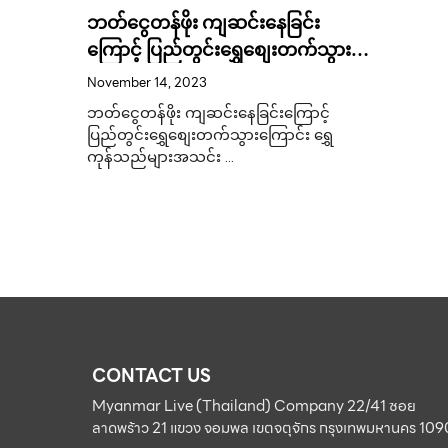
ဘတ်ငွေတန်ဖိုး ကျဆင်းနေခြင်း
ကြောင့် ပြည်တွင်းရွှေစျေးတက်သွား
ကြောင်း ရွှေကုန်သည်များအသင်း
November 14, 2023
ှပသော
ဥက္ကဋ္ဌက ထုတ်ဖော်ပြောကြား။
ဘတ်ငွေတန်ဖိုး ကျဆင်းနေခြင်းကြောင့်
ိုအရမ်း
ပြည်တွင်းရွှေစျေးတက်သွားကြောင်း ရွှေ
ကုန်သည်များအသင်း …
့ညီမကိုဘာ
က်ကြနဲ့
ရာတော့
a နဲ့ …
CONTACT US
Myanmar Live (Thailand) Company 22/41 ซอย
ลาดพร้าว 21 แขวง จอมพล เขตจตุจักร กรุงเทพมหานคร 10