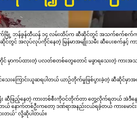
ဗန်ကောက်မြို့ ဘန်ခွန်ထီယန် ၁၄ လမ်းထိပ်က ဆီဆိုင်တွင် အသက်စက်စက
့ရာ ဆီဆိုင်တွင် အလုပ်လုပ်ကိုင်နေတဲ့ မြန်မာအမျိုးသမီး ဆီပေးစက်နှင
် စီယာတိုင် မှာကပ်ထားတဲ့ ပလတ်စတစ်တွေတောင် မခွာရသေးတဲ့ ကားအသ
ေးကြောင်းယူဆရပါတယ် ယာဉ်တိုက်မှုဖြစ်ပွားခဲ့တဲ့ ဆီဆိုင်မှာအလု
 ဆီဖြည့်နေတဲ့ ကားတစ်စီးကိုဝင်တိုက်တာ တွေ့လိုက်ရတယ် အဲဒီနေရာက
ရတယ် နောက်တစ်ဦးကတော့ ဒဏ်ရာအနည်းငယ်ရခဲ့တယ် ကားမောင်းလ
းတယ်” လို့ဆိုပါတယ်။