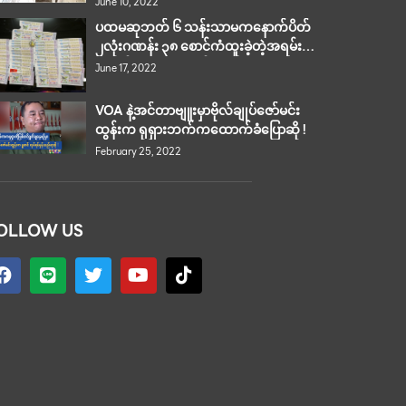
June 10, 2022
ကို ထုတ်ပြ…
ပထမဆုဘတ် ၆ သန်းသာမကနောက်ပိတ်
၂လုံးဂဏန်း ၃၈ စောင်ကံထူးခဲ့တဲ့အရမ်း
ကောင်းခဲ့တဲ့ကံထူးရှင်
June 17, 2022
VOA နဲ့အင်တာဗျူးမှာဗိုလ်ချုပ်ဇော်မင်း
ထွန်းက ရုရှားဘက်ကထောက်ခံပြောဆို !
February 25, 2022
OLLOW US