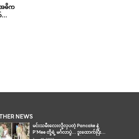
 အဓိက
်
်းဖြင့်
ိတ်လုပ်
THER NEWS
မင်းသမီးလေးလို့လှပတဲ့ Pancake နဲ့
P’Mee တို့ရဲ့ မင်္ဂလာပွဲ… ဒူးထောက်ပြီး
လက်စွပ်ဝတ်ပေးနေတဲ့ ချိုမြိန်တဲ့ ပုံရိပ်တွေ