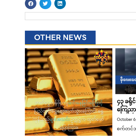
OTHER NEWS
၄၃ ခရိုင
ကြေညာ
October 6
စက်တင်ဘ