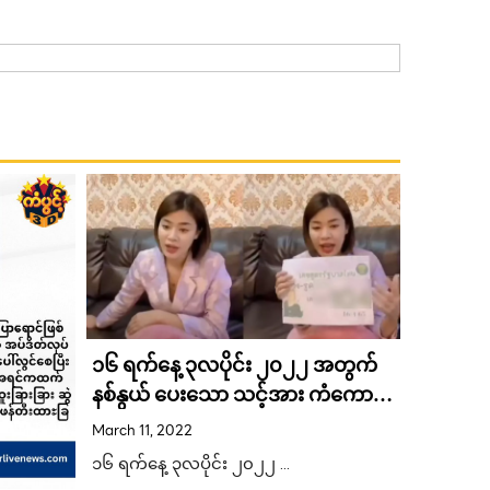
၁၆ ရက်နေ့ ၃လပိုင်း ၂၀၂၂ အတွက်
ဘတ် ၁၁၀
နစ်နွယ် ပေးသော သင့်အား ကံကောင်း
ဖြင့် ကျ
စေမယ့် ဖော်မြူလာ ထီဂဏန်း
ဝင်ရောက
March 11, 2022
February 1
ဒုံးတွေ့ရ
၁၆ ရက်နေ့ ၃လပိုင်း ၂၀၂၂ …
အစိုးရထေ
တိုက်ဖျ