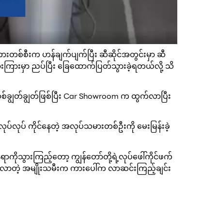
်ကားတစ်စီးက ဟန်ချက်ပျက်ပြီး ဆီဆိုင်အတွင်းမှာ ဆီ
့် ကားကြားမှာ ညပ်ပြီး ခြေထောက်ပြတ်သွားခဲ့ရတယ်လို့ သိ
စ်ချွတ်ချွတ်ဖြစ်ပြီး Car Showroom က ထွက်လာပြီး
ပ်လုပ် ကိုင်နေတဲ့ အလုပ်သမားတစ်ဦးကို မေးမြန်းခဲ့
ိုသွားကြည့်တော့ ကျွန်တော်တို့ရဲ့လုပ်ဖေါ်ကိုင်ဖက်
ာတဲ့ အမျိုးသမီးက ကားပေါ်က လာဆင်းကြည့်ချင်း