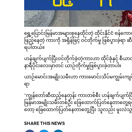
ရွှေ့ပြောင်းမြန်မာအများစုနေထိုင်တဲ့ ထိုင်းနိုင်ငံ 
ဖြည့်နေတဲ့ ကားကို အရှိန်ဖြင့် ဝင်တိုက်မှု ဖြစ်ပွားခဲ
ရပါတယ်။
ဟန်ချက်ပျက်ပြီးဝင်တိုက်ခဲ့တဲ့ကားဟာ ထိုင်ခုံနှင့
နာရီပိုင်းလေးမှာတင် ယာဉ်တိုက်မှုဖြစ်ပွားခဲ့တာပါ။
ယာဉ်မောင်းအမျိုးသမီးဟာ ကားမောင်းသိပ်မကျွမ်းကျင်သ
ရာ
“ကျွန်တော်ဆီထည့်နေတုန်း ကားတစ်စီး ဟန်ချက်ပျက်ပြီး
မြန်မာအမျိုးသမီးတစ်ဦး ခြေထောက်ပြတ်နေတာတွေ့
တော့ ခြေထောက်ပြတ်နေတာတွေ့ပြီး သူလည်း မူးလဲသွာ
SHARE THIS NEWS