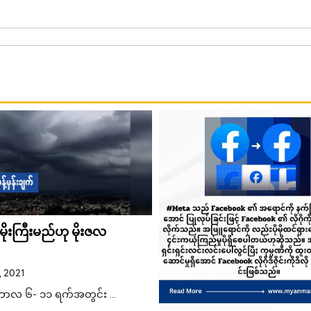
်မိုးကြီးမည်ဟု မိုးဇလ
, 2021
ာလ ၆- ၁၁ ရက်အတွင်း …