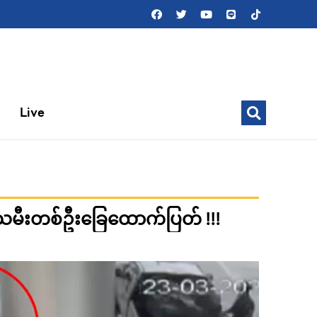
Live
ုးသမီးတစ်ဦးခြေထောက်ပြတ် !!!