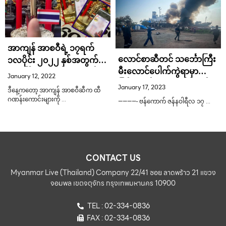
အာကျန် အာစဝီရဲ့ ၁၇ရက်
လောင်စာဆီတင် သင်္ဘောကြီး
၁လပိုင်း ၂၀၂၂ နှစ်အတွက်
မီးလောင်ပေါက်ကွဲရာမှာ
ထီခေါ်အမွေးတိုင် ထီဂဏန်း
January 12, 2022
မြန်မာလုပ်သားတွေ ထိခိုက်မှု
များလာပါပြီ
January 17, 2023
ဒီနေ့ကတော့ အာကျန် အာစဝီဆီက ထီ
ရှိတယ်ဟုဆို
ဂဏန်းကောင်းများကို …
————- ဗန်ကောက် ဇန်နဝါရီလ ၁၇ …
CONTACT US
Myanmar Live (Thailand) Company 22/41 ซอย ลาดพร้าว 21 แขวง
จอมพล เขตจตุจักร กรุงเทพมหานคร 10900
TEL : 02-334-0836
FAX : 02-334-0836