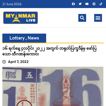
21 June 2026
Lottery
,
News
၁၆ ရက်နေ့ ၄လပိုင်း ၂၀၂၂ အတွက် တရုတ်ပြက္ခဒိန်မှ ဖော်ပြ
သော ထီဂဏန်းကောင်း
April 7, 2022