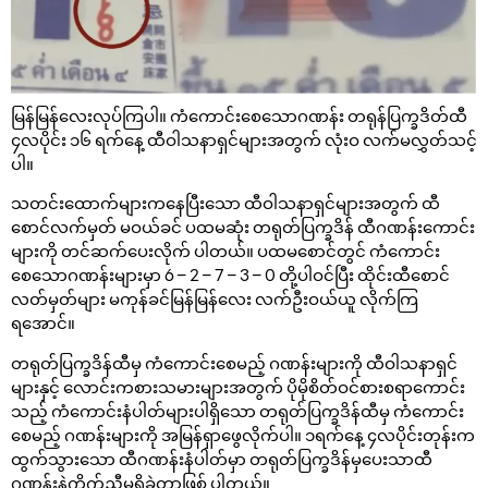
မြန်မြန်လေးလုပ်ကြပါ။ ကံကောင်းစေသောဂဏန်း တရုန်ပြက္ခဒိတ်ထီ
၄လပိုင်း ၁၆ ရက်နေ့ ထီဝါသနာရှင်များအတွက် လုံးဝ လက်မလွှတ်သင့်
ပါ။
သတင်းထောက်များကနေပြီးသော ထီဝါသနာရှင်များအတွက် ထီ
စောင်လက်မှတ် မဝယ်ခင် ပထမဆုံး တရုတ်ပြက္ခဒိန် ထီဂဏန်းကောင်း
များကို တင်ဆက်ပေးလိုက် ပါတယ်။ ပထမစောင်တွင် ကံကောင်း
စေသောဂဏန်းများမှာ 6 – 2 – 7 – 3 – 0 တို့ပါဝင်ပြီး ထိုင်းထီစောင်
လတ်မှတ်များ မကုန်ခင်မြန်မြန်လေး လက်ဦးဝယ်ယူ လိုက်ကြ
ရအောင်။
တရုတ်ပြက္ခဒိန်ထီမှ ကံကောင်းစေမည့် ဂဏန်းများကို ထီဝါသနာရှင်
များနှင့် လောင်းကစားသမားများအတွက် ပိုမိုစိတ်ဝင်စားစရာကောင်း
သည့် ကံကောင်းနံပါတ်များပါရှိသော တရုတ်ပြက္ခဒိန်ထီမှ ကံကောင်း
စေမည့် ဂဏန်းများကို အမြန်ရှာဖွေလိုက်ပါ။ ၁ရက်နေ့ ၄လပိုင်းတုန်းက
ထွက်သွားသော ထီဂဏန်းနံပါတ်မှာ တရုတ်ပြက္ခဒိန်မှပေးသာထီ
ဂဏန်းနဲ့ကိုက်ညီမှုရှိခဲ့တာဖြစ် ပါတယ်။