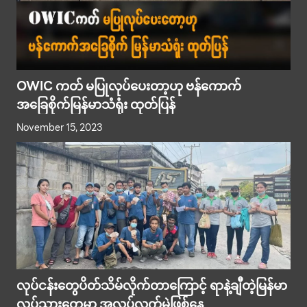
OWIC ကတ် မပြုလုပ်ပေးတာ့ဟု ဗန်ကောက်
အခြေစိုက်မြန်မာသံရုံး ထုတ်ပြန်
November 15, 2023
လုပ်ငန်းတွေပိတ်သိမ်လိုက်တာကြောင့် ရာနဲ့ချီတဲ့မြန်မာ
လုပ်သားတွေမှာ အလုပ်လက်မဲ့ဖြစ်နေ