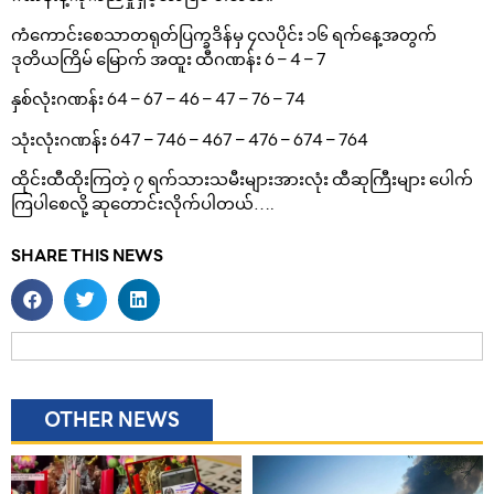
ကံကောင်းစေသာတရုတ်ပြက္ခဒိန်မှ ၄လပိုင်း ၁၆ ရက်နေ့အတွက်
ဒုတိယကြိမ် မြောက် အထူး ထီဂဏန်း 6 – 4 – 7
နှစ်လုံးဂဏန်း 64 – 67 – 46 – 47 – 76 – 74
သုံးလုံးဂဏန်း 647 – 746 – 467 – 476 – 674 – 764
ထိုင်းထီထိုးကြတဲ့ ၇ ရက်သားသမီးများအားလုံး ထီဆုကြီးများ ပေါက်
ကြပါစေလို့ ဆုတောင်းလိုက်ပါတယ်….
SHARE THIS NEWS
OTHER NEWS