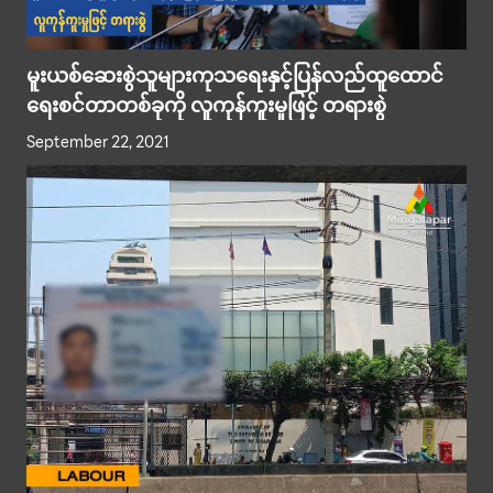
မူးယစ်ဆေးစွဲသူများကုသရေးနှင့်ပြန်လည်ထူထောင်
ရေးစင်တာတစ်ခုကို လူကုန်ကူးမှုဖြင့် တရားစွဲ
September 22, 2021