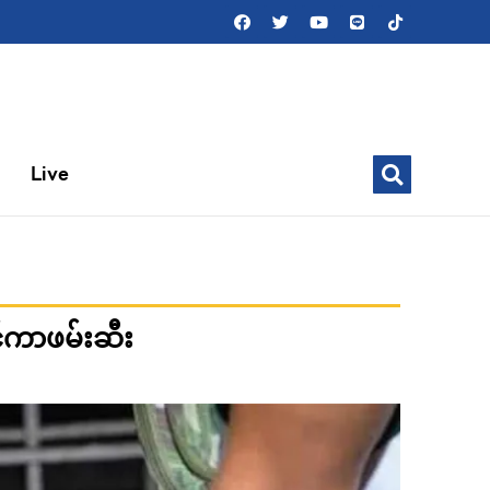
Live
့်ကာဖမ်းဆီး