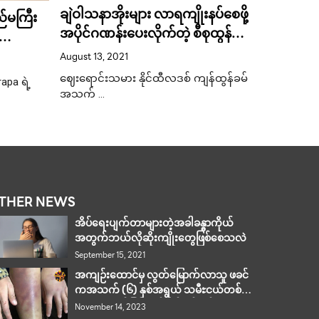
ချဲဝါသနာအိုးများ လာရကျိုးနပ်စေဖို့
်မကြီး
Aum Pat
အပိုင်ဂဏန်းပေးလိုက်တဲ့ စီစုထွန်
မှာ သူမ
ဘိုးဘိုး
လက်ဆောင
August 13, 2021
December 
ဈေးရောင်းသမား နိုင်ထီလဒစ် ကျန်ထွန်ခမ်
apa ရဲ့
လာမဲ့ ၅ ရ
အသက် …
THER NEWS
အိပ်‌‌ရေးပျက်တာများတဲ့အခါခန္ဓာကိုယ်
အတွက်ဘယ်လိုဆိုးကျိုးတွေဖြစ်စေသလဲ
September 15, 2021
အကျဉ်းထောင်မှ လွတ်မြောက်လာသူ ဖခင်
ကအသက် (၆) နှစ်အရွယ် သမီႊငယ်တစ်ဦး
ကို PVC ပိုက်ဖြင့် ရိုက်နက် နှိပ်စက်ခဲ့။
November 14, 2023