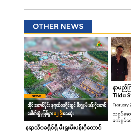
OTHER NEWS
ထော် ကနေ
နာမည်ကြ
န်အတွက်
Tilda S
ိုင်ဖြင့်
ခဲ့တဲ့ ထ
February 
်ကြီး ထီ
Mew Ni
သရုပ်ဆောင
ဖက်ရှင်လ
နရာသီဝခရိုင်ရှိ မီးရှူးမီးပန်းဂိုထောင်