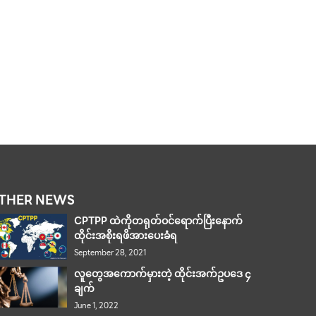
နေရာအနံဂဏ
နာမည်ကြီးန
ကောင်းများ
လ1ရက်နေ့
စေသောနံပ
46နှင့်14ပ
ဂဏန်းကိုထ
ပြီး၁၆/၈/
THER NEWS
CPTPP ထဲကိုတရုတ်ဝင်ရောက်ပြီးနောက်
ထိုင်းအစိုးရဖိအားပေးခံရ
September 28, 2021
လူတွေအကောက်မှားတဲ့ ထိုင်းအက်ဥပဒေ ၄
ချက်
June 1, 2022