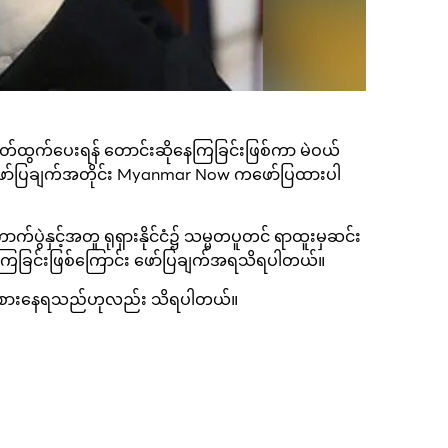
ှနုတ်ထွက်ပေးရန် တောင်းဆိုနေကြခြင်းဖြစ်ကာ မဲဝယ်
ဖော်ပြချက်အတိုင်း Myanmar Now ကဖော်ပြထားပါ
်ပွဲနှင့်အတူ ရုရှားနိုင်ငံ၌ သမ္မတပူတင် ရာထူးမှဆင်း
ာင်းဆိုကြခြင်းဖြစ်ကြောင်း ဖော်ပြချက်အရသိရပါတယ်။
ဲ ခံစားနေရသည်ဟုလည်း သိရပါတယ်။