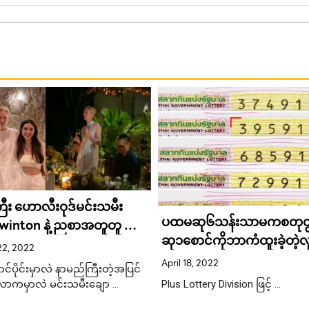
ီး ဟောလီးဝုဒ်မင်းသမီး
ပထမဆု၆သန်းသာမကစတုတ္
winton နဲ့ ညစာအတူတူ စား
ဆု၁စောင်ကိုဘာကံထူးခဲ့တဲ့
ိုင်းသရုပ်ဆောင် မင်းသမီး
22, 2022
ttha
April 18, 2022
်ပိုင်းမှာလဲ နာမည်ကြီးတဲ့အပြင်
ောကမှာလဲ မင်းသမီးချော …
Plus Lottery Division ဖြင့် …