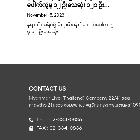
ပေါက်ကွဲမှု ၁၂ ဦးသေဆုံး ၁၂၁ ဦး
ဒဏ်ရာရရှိ အိမ်ခြေ ၂၉၂ လုံးပျက်စီး .
November 15, 2023
နရာသီဝခရိုင်ရှိ မီးရှူးမီးပန်းဂိုထောင်ပေါက်ကွဲ
မှု ၁၂ ဦးသေဆုံး …
CONTACT US
Myanmar Live (Thailand) Company 22/41 ซอย
ลาดพร้าว 21 แขวง จอมพล เขตจตุจักร กรุงเทพมหานคร 10
TEL : 02-334-0836
FAX : 02-334-0836