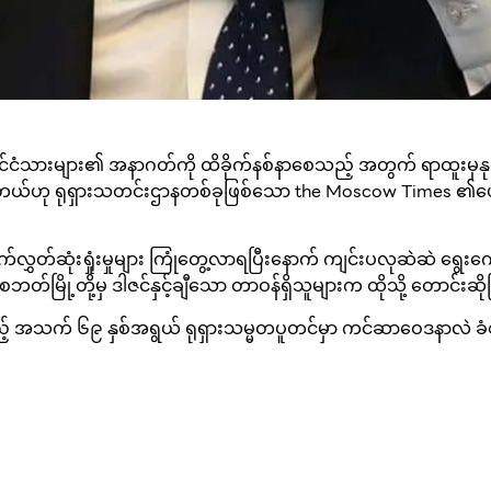
့် နိုင်ငံသားများ၏ အနာဂတ်ကို ထိခိုက်နစ်နာစေသည့် အတွက် ရာထူးမ
ှိတယ်ဟု ရုရှားသတင်းဌာနတစ်ခုဖြစ်သော the Moscow Times ၏
ှတ်ဆုံးရှုံးမှုများ ကြုံတွေ့လာရပြီးနောက် ကျင်းပလုဆဲဆဲ ရွေးကောက
့်ပီတာစဘတ်မြို့တို့မှ ဒါဇင်နှင့်ချီသော တာဝန်ရှိသူများက ထိုသို့ တေ
သည့် အသက် ၆၉ နှစ်အရွယ် ရုရှားသမ္မတပူတင်မှာ ကင်ဆာဝေဒနာလ