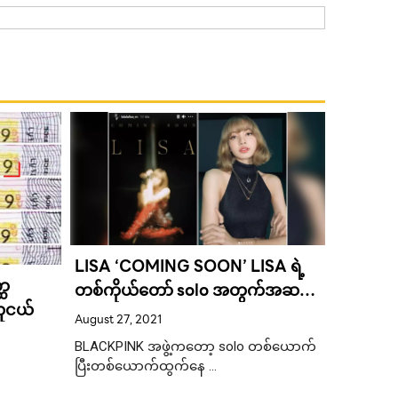
LISA ‘COMING SOON’ LISA ရဲ့
ပြက္ခဒိ
ထ
တစ်ကိုယ်တော် solo အတွက်အဆင့်
ဂဏန်းမျ
လူငယ်
သင့်ဖြစ်နေပြီလား
August 27, 2021
ရက်နေ့ထီ
August 10,
BLACKPINK အဖွဲ့ကတော့ solo တစ်ယောက်
လိုက်ပါ။
2022ခုနှ
ပြီးတစ်ယောက်ထွက်နေ …
ရက်လဲနီးလ