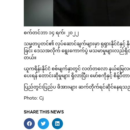
စက်တင်ဘာ ၁၄ ရက်၊ ၂၀၂၂
သမ္မတပူတင်၏ လုပ်ဆောင်ချက်များမှာ ရုရှားနိုင်ငံနှင
ခြင်း ဒေသအလိုက် ရွေးကောက်ပွဲ မသမာမှုများလည်ရ
တယ်။
ယူကရိန်းနိုင်ငံ စစ်မျက်နှာတွင် လတ်တလော နယ်မြေလက်လွ
ပေးရန် တောင်းဆိုမှုများ ရှိလာပြီး၊ မော်စကိုနှင့် စိန
ပြည်တွင်းပြည်ပ ဖိအားများ ဆက်တိုက်ရင်ဆိုင်နေရ
Photo: Cj
SHARE THIS NEWS