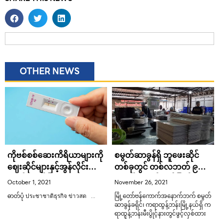
OTHER NEWS
ကိုဗစ်စစ်ဆေးကိရိယာများကို
စမွတ်ဆာခွန်ရှိ ဘူဖေးဆိုင်
ဈေးဆိုင်များနှင့်အွန်လိုင်းပေါ်
တစ်ခုတွင် တစ်လဘတ် ၉
ရောင်းချခွင့်ပြု
သောင်းပေး၍ ပုတ်ပြတ်
October 1, 2021
November 26, 2021
ပန်းကန်ဆေးဝန်ထမ်းခေါ် ယူ
ဓာတ်ပုံ ประชาชาติธุรกิจ ข่าวสด …
မြို့တော်ဗန်ကောက်အနောက်ဘက် စမွတ်
ဆာခွန်ခရိုင်၊ ကရာထွန့်ဘန်းမြို့နယ်ရှိ က
ရာထွန့်ဘန်းမီးပွိုင့်နားတွင်ဖွင့်လှစ်ထား