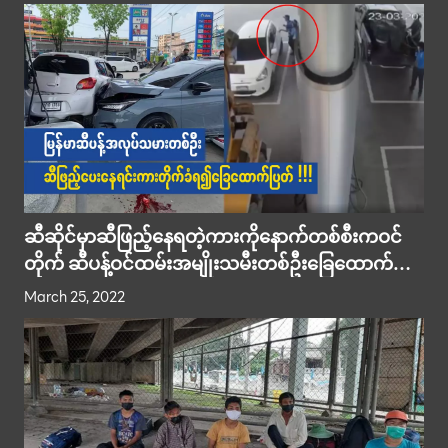
ဆီဆိုင်မှာဆီဖြည့်နေရတဲ့ကားကိုနောက်တစ်စီးကဝင်
တိုက် ဆီပန့်ဝင်ထမ်းအမျိုးသမီးတစ်ဦးခြေထောက်
ပြတ် !!!
March 25, 2022