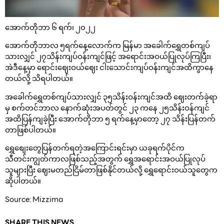
အောက်တိုဘာ ၆ ရက်၊ ၂၀၂၂
အောက်တိုဘာလ ၅ရက်နေ့လောက်က မြန်မာ အခေါက်ရွှေတစ်ကျပ်
သားလျှင် ၂၇သိန်းကျပ်ဝန်းကျင်ဖြင့် အရောင်းအဝယ်ပြုလုပ်ကြပြီး၊
အဲဒီနေ့မှာ ရောင်းဈေးဝယ်ဈေး ငါးသောင်းကျပ်ဝန်းကျင်အထိကွာနေ
တယ်လို့ သိရပါတယ်။
အခေါက်ရွှေတစ်ကျပ်သားလျှင် ၃၅သိန်းဝန်းကျင်အထိ ဈေးတက်ခဲ့ရာ
မှ စက်တင်ဘာလ နောက်ဆုံးအပတ်တွင် ၂၃ ကနေ ၂၅သိန်းဝန်ကျင်
အထိပြန်ကျခဲ့ပြီး အောက်တိုဘာ ၅ ရက်နေ့မှာတော့ ၂၇ သိန်းပြန်တက်
တာဖြစ်ပါတယ်။
ရွှေစျေးတွေပြန်တက်ရတဲ့အကြောင်းရင်းမှာ ယခုရက်ပိုင်က
သီတင်းကျွတ်ကာလဖြစ်သည့်အတွက် ရွှေအရောင်းအဝယ်ပြုလုပ်
သူများပြီး ဈေးမတည်ငြိမ်တာဖြစ်နိုင်တယ်လို့ ရွှေရောင်းဝယ်သူတွေက
ဆိုပါတယ်။
Source: Mizzima
SHARE THIS NEWS