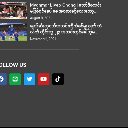
Myanmar Live x Chang | ဘော်ဒီစလင်း
မဖြစ်ရင်နေပါစေ အဝစားခွင့်လေးတော့ပေး
ပါနော်
August 8, 2021
ချယ်ဆီးလူငယ်အသင်းတိုက်စစ်မှူး ဂျွတ် ဘဲ
လ်ကို ထိုင်းယူ-၂၃ အသင်းတွင်ခေါ်ယူမည်
ဟု မာဒမ်ပန် ဆို
November 1, 2021
OLLOW US