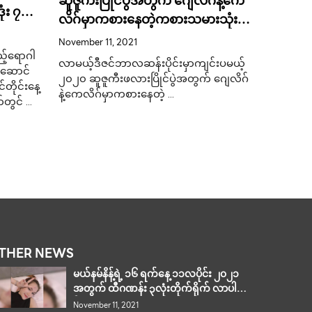
ဆူဇူကီးပြိုင်ပွဲအတွက် ဂျေလိဂ်နဲ့ကေ
ံး ၇
မြန်မာလု
လိဂ်မှာကစားနေတဲ့ကစားသမားသုံးဦး
အတွင်းမှ
April 4, 20
ကိုခေါ်ယူမည်ဟု ထိုင်းနည်းပြ ဆို
November 11, 2021
့်ရောဂါ
ဧပြီလ ၄ ရက်
လာမယ့်ဒီဇင်ဘာလဆန်းပိုင်းမှာကျင်းပမယ့်
န်ဆောင်
၂၀၂၀ ဆူဇူကီးဖလားပြိုင်ပွဲအတွက် ဂျေလိဂ်
တိုင်းနေ့
နဲ့ကေလိဂ်မှာကစားနေတဲ့ …
်တွင် …
THER NEWS
မယ်နမ်နိန့်ရဲ့ ၁၆ ရက်နေ့ ၁၁လပိုင်း ၂၀၂၁
အတွက် ထီဂဏန်း ၃လုံးတိုက်ရိုက် လာပါ
ပြီ…
November 11, 2021