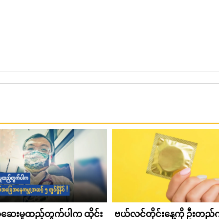
ဆေးမှုထည့်တွက်ပါက ထိုင်း
ဗယ်လင်တိုင်းနေ့ကို ဦးတည