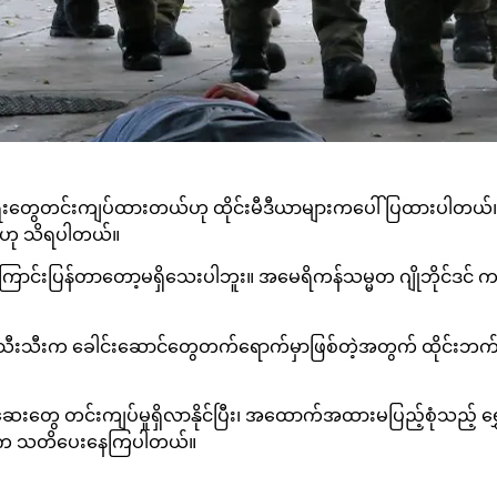
ြုံရေးတွေတင်းကျပ်ထားတယ်ဟု ထိုင်းမီဒီယာများကပေါ်ပြထားပါတယ်
ယ်ဟု သိရပါတယ်။
ကြောင်းပြန်တာတော့မရှိသေးပါဘူး။ အမေရိကန်သမ္မတ ဂျိုဘိုင်ဒင
ံအသီးသီးက ခေါင်းဆောင်တွေတက်ရောက်မှာဖြစ်တဲ့အတွက် ထိုင်းဘက်
ေးတွေ တင်းကျပ်မှုရှိလာနိုင်ပြီး၊ အထောက်အထားမပြည့်စုံသည့
တွေက သတိပေးနေကြပါတယ်။