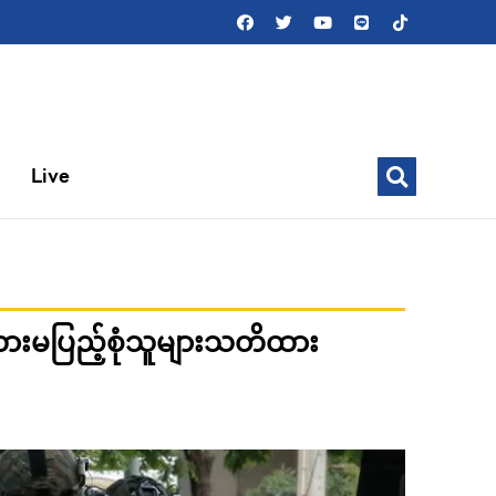
Live
ထားမပြည့်စုံသူများသတိထား