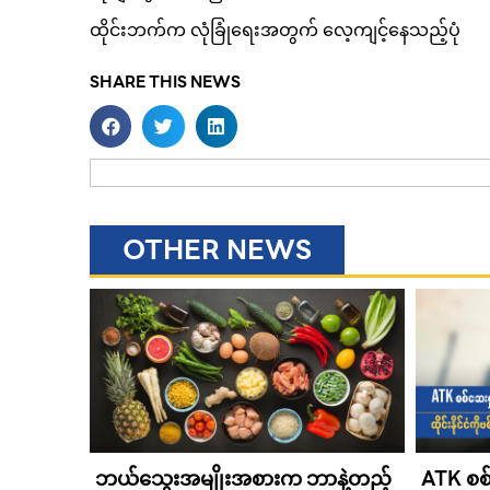
ထိုင်းဘက်က လုံခြုံရေးအတွက် လေ့ကျင့်နေသည့်ပုံ
SHARE THIS NEWS
OTHER NEWS
ဘယ်သွေးအမျိုးအစားက ဘာနဲ့တည့်
ATK စစ်