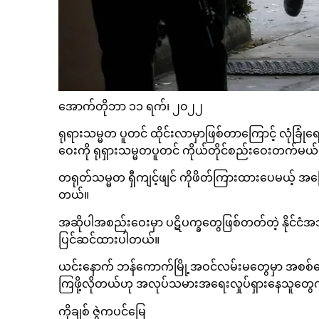
အောက်တိုဘာ ၁၁ ရက်၊ ၂၀၂၂
ရုရားသမ္မတ ပူတင် ထိုင်းလာမှာဖြစ်တာကြောင့် လုံခ
ဝေးကို ရုရှားသမ္မတပူတင် ကိုယ်တိုင်စည်းဝေးတက်မ
တရုတ်သမ္မတ ရှီကျင့်ဖျင် ကိုဖိတ်ကြားထားပေမယ့် အ
တယ်။
အဆိုပါအစည်းဝေးမှာ ပဋိပက္ခတွေဖြစ်တတ်တဲ့ နိုင်င
ပြင်ဆင်ထားပါတယ်။
ယင်းနောက် ဘန်ကောက်မြို့အဝင်လမ်းမတွေမှာ အစစ်ဆ
ကြဖို့လိုတယ်ဟု အလုပ်သမားအရေးလှုပ်ရှားနေသူ
ကိုချစ် ဇွဲကပင်မြေ