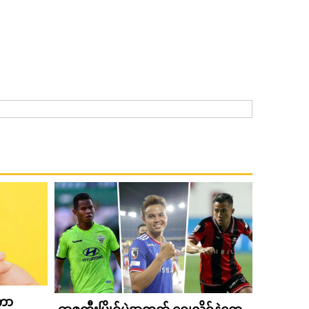
်ကာ
ဗန်ကောက်