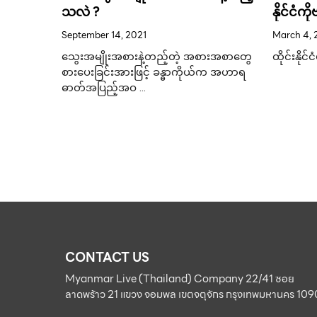
သလဲ ?
နိုင်ငံ
၅ တွင်ရှိနိ
September 14, 2021
March 4, 
သွေးအမျိုးအစားနဲ့တည့်တဲ့ အစားအစာတွေ
ထိုင်းနိုင
စားပေးခြင်းအားဖြင့် ခန္ဓာကိုယ်က အဟာရ
 အမြန်
ဓာတ်အပြည့်အဝ …
းမိခဲ့။
်လမ်း
CONTACT US
Myanmar Live (Thailand) Company 22/41 ซอย
ลาดพร้าว 21 แขวง จอมพล เขตจตุจักร กรุงเทพมหานคร 10