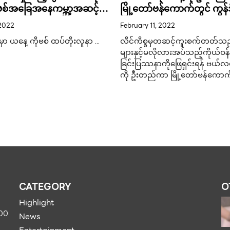
ကိုဗစ်အခြေအနေကမ္ဘာ့အဆင့်
မြို့တော်ဗန်ကောက်တွင် ကွန်ဒု
ုင် !
သန်းအခမဲ့ဝေငှမည်
2022
February 11, 2022
်ငံမှာ ယနေ့ ကိုဗစ် ထပ်တိုးလူနာ …
လိင်ကိစ္စမှတဆင့်ကူးစက်တတ်သည
များနှင့်မလိုလားအပ်သည့်ကိုယ်ဝ
ခြင်းပြဿနာကိုဖြေရှင်းရန် ဗယ်လင်
ကို ဦးတည်ကာ မြို့တော်ဗန်ကောက
CATEGORY
O
Highlight
900
News