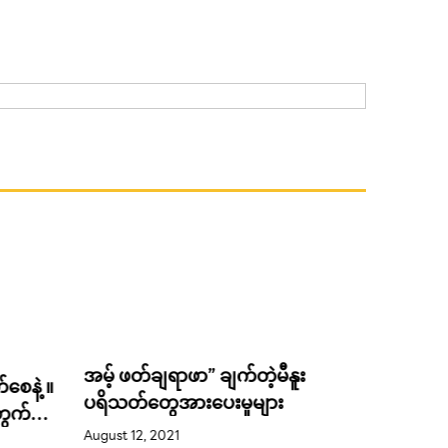
ူး
ဆီးဂိမ်းကြိုးဝိုင်းနံဘေးက အလှပဂေး
၂၀၂၂ ဘ
May 18, 2022
၃.၁ ထရီ
အတည်ပ
ဗီယက်နမ်လူမှုကွန်ရက်ပေါ်မှာရေပန်းစားနေ