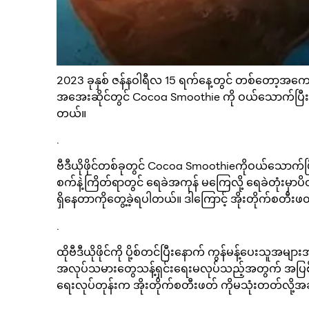
2023 ခုနှစ် ဇန်နဝါရီလ 15 ရက်နေ့တွင် တစ်တော့အကောင
အအေးဆိုင်တွင် Cocoa Smoothie ကို ဝယ်သောက်ပြီးန
တယ်။
.
ဗီဒီယိုဖိုင်တစ်ခုတွင် Cocoa Smoothieကိုဝယ်သောက်
စက်နဲ့ကြိတ်ရာတွင် ရေခဲအကုန် မကြေလို့ ရေခဲတုံးမှာ
ရှိနေတာကိုတွေ့ခဲ့ရပါတယ်။ ဒါကြောင့် အိုးတိုက်စတီး
.
ထိုဗီဒီယိုဖိုင်ကို ပို့စ်တင်ပြီးနောက် ကွန်မန့်ပေးသ
အလုပ်သမားတွေသန့်ရှင်းရေးမလုပ်သည့်အတွက် အပြစ်တင
ရေးလုပ်တုန်းက အိုးတိုက်စတီးဖတ် ကိုမသုံးတတ်လို့အခုလ