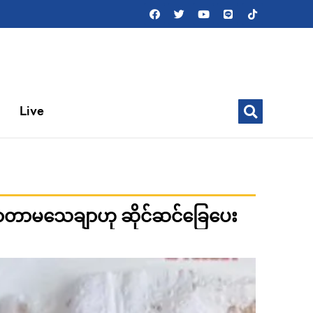
Live
ောတာမသေချာဟု ဆိုင်ဆင်ခြေပေး