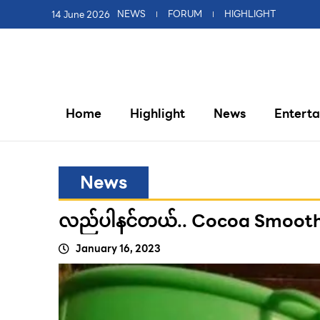
14 June 2026
NEWS
FORUM
HIGHLIGHT
Home
Highlight
News
Entert
News
လည်ပါနင်တယ်.. Cocoa Smoothie
January 16, 2023