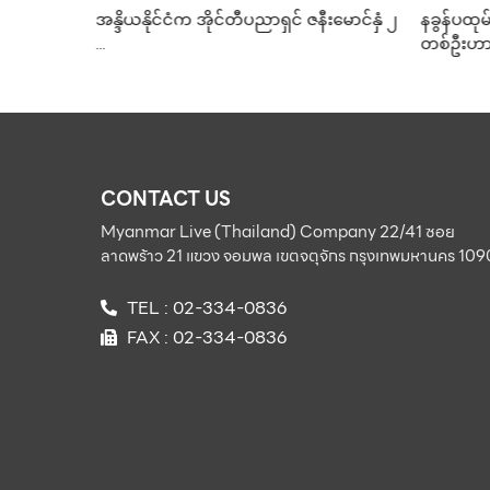
ခြိမ်းခြောက်ခံရ !
ကောင်း
‌မောင်နှံ ၂
နခွန်ပထုမ်ခရိုင်ရှိ ဝက်မွေးမြူရေးခြံပိုင်ရှင်
ဇန်န၀ါရီ
တစ်ဦးဟာ ၂၀၂၂ ဇန်နဝါရီလ …
CONTACT US
Myanmar Live (Thailand) Company 22/41 ซอย
ลาดพร้าว 21 แขวง จอมพล เขตจตุจักร กรุงเทพมหานคร 10
TEL : 02-334-0836
FAX : 02-334-0836