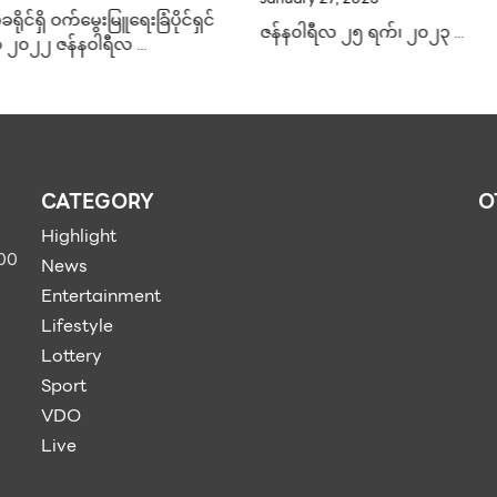
အမ့ျ ဖတျခရြာဖာ ဟာ လကျရှိကွု
လ ၂၅ ရက်၊ ၂၀၂၃ …
တဲ့ …
CATEGORY
O
Highlight
900
News
Entertainment
Lifestyle
Lottery
Sport
VDO
Live