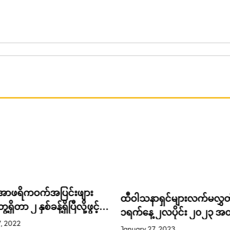
အမ့် ဖတ်ချရာဖာ” ချက်တဲ့မီန
ရှင်များလက်မလွှတ်စေနဲ့ ။
ပရိသတ်တွေအားပေးမှုများ
 ၂လပိုင်း ၂၀၂၃ အတွက်
August 12, 2021
ပူနောဖေ့ ပေးသော ဂဏန်း
7, 2023