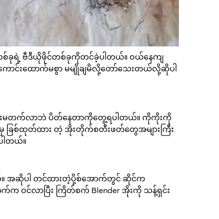
ုရဲ့ ဗီဒီယိုဖိုင်တစ်ခုကိုတင်ခဲ့ပါတယ်။ ဝယ်နေကျ
ောင်းထောက်မစွာ မမျိုချမိလို့တော်သေးတယ်လို့ဆိုပါ
ွင်းမတက်လာဘဲ ပိတ်နေတာကိုတွေ့ရပါတယ်။ ကိုကိုးကို
ါမှ ခြစ်ထုတ်ထား တဲ့ အိုးတိုက်စတီးဖတ်တွေအများကြီး
့ရပါတယ်။
ယ်။ အဆိုပါ တင်ထားတဲ့ပို့စ်အောက်တွင် ဆိုင်က
 ဝင်လာပြီး ကြိတ်စက် Blender အိုးကို သန့်ရှင်း