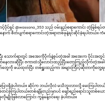
့်ပိုင်ရှင် @wassana_353 သည် ဝမ်းနည်စရာကောင်း တဲ့ဖြစ်ရပ်တစ်ခ
ောက် စိတ်ပျက်စရာကောင်းတဲ့အရာတစ်ခုနဲ့ရင်ဆိုင်ခဲ့ရပါတယ်။ ကံက
ပြီး သောက်ရာတွင် အအေးကိုပိုက်နဲ့စုပ်တဲ့အခါ အ‌အေးက ပိုင်းအတ
ပိတ်နေလားဆိုပြီး ဇကာထဲသို့လောင်းထည့်ပြီးတော့ကြည့်လိုက်တဲ့အခ
ဖတ်တွေကို ဖယ်ထုတ်ပြီး တစ်ရှူးထည့်ကာ အများကြီးပဲ့ဆိုတာကိုတွေ
ူအများအပြားရှိခဲ့ပါတယ်။ ဆိုင်က ဘယ်လိုလဲ မသိဘူးလားလို့ မေးကြပါတ
်ခဲ့ကြပါတယ်။တစ်ချိန်တည်းမှာပင် ဖျော်ရည်ရောင်းသူတစ်ယောက်က
ိုမျိုးဖြစ်လာကြောင်း ကွန်မန့်ဝင်ရေး ခဲ့ပါတယ်။