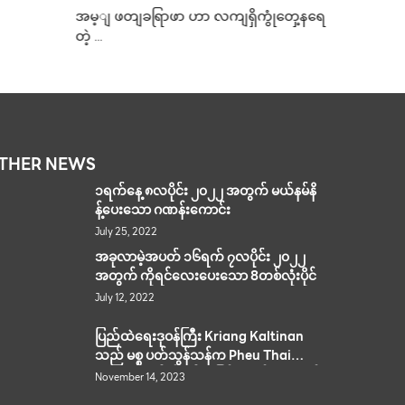
August 26,
တဲ့ ဆီးဂိမ်းကြိုးဝိုင်းနံဘေးက ထိုင်းအလှ
ံတှေ့နရေ
ဩဂုတ် ၂၆
ပဂေး။ ဗီယက်နမ်နိုင်ငံကအိမ်ရှင်အဖြစ်
လက်ခံကျင်းပနေတဲ့ …
THER NEWS
၁ရက်နေ့ ၈လပိုင်း ၂၀၂၂ အတွက် မယ်နမ်နိ
န့်ပေးသော ဂဏန်းကောင်း
July 25, 2022
အခုလာမဲ့အပတ် ၁၆ရက် ၇လပိုင်း ၂၀၂၂
အတွက် ကိုရင်လေးပေးသော 8တစ်လုံးပိုင်
July 12, 2022
ပြည်ထဲရေးဒုဝန်ကြီး Kriang Kaltinan
သည် မစ္စ ပတ်သွန်သန်က Pheu Thai
party ကိုနံပါတ်၁ပါတီဖြစ်အောင် ဦးဆောင်
November 14, 2023
မည်ဟုဆို။