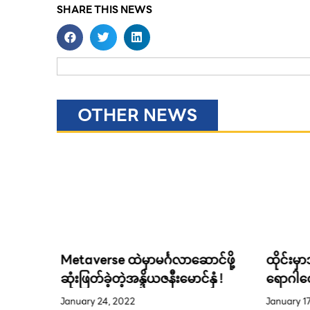
SHARE THIS NEWS
OTHER NEWS
င်ဖို့
ထိုင်းမှာအာဖရိကဝက်အပြင်းဖျား
ထီဝါသနာ
ှံ !
ရောဂါတွေ့ရှိတာ ၂ နှစ်ခန့်ရှိပြီလို့ဖွင့်ဟ
၁ရက်နေ့
လာသူခြံပိုင်ရှင်အသက်အန္တရယ်
January 17, 2022
ကျောင်း
January 2