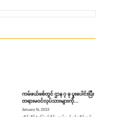
Easy Coo
ကမ်ဖယ်ဖစ်တွင် ဌာန ၇ ခု ပူးပေါင်းပြီး
January 6,
တရားမဝင်လုပ်သားများကို
လုပ်ရလွယ
ရှောင်တခင်စစ်ဆေး
January 16, 2023
တစ်ခုနဲ့ 
ကြည့်နော်