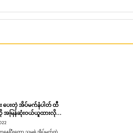
း ပေးတဲ့ အိပ်မက်နံပါတ် ထီ
ု အမြန်ဆုံးဝယ်ယူထားလိုက်
ာင်
2022
းကနေပြီးတော့ သူမရဲ့အိပ်မက်ထဲ