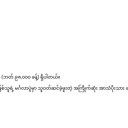
၀ (ဘတ် ၉၈,၀၀၀ ခန့်) ရှိပါတယ်။
ြစ်သူရဲ့ မင်္ဂလာပွဲမှာ သူဝတ်ဆင်ခဲ့ဖူးတဲ့ အကြိုက်ဆုံး အာသံပိုးသ