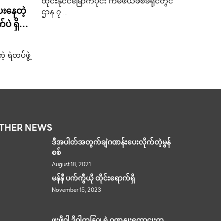
ထိုင်းနိုင်ငံမြောက်ပိုင်း ကမ်ဖယ်ဖစ်ခရိုင်တွင်
းနေတဲ့
ဌာန ၇ …
ပဲ ရှိပါ
 ဘယ်
ာလဲဆို
ရဲတပ်ဖွဲ့
သိထားရပါ
THER NEWS
ဒီအပါတ်အတွက်ချဲဂဏန်းပေးလိုက်တဲ့မွန်
စစ်
August 18, 2021
မန်နီ ပက်ကွီယို ထိုင်းရောက်ရှိ
November 15, 2023
ဖူးဖိုဝါ ဒိုဝါကနြျ ရဲ့ဂဏနျးကောငျးတှ