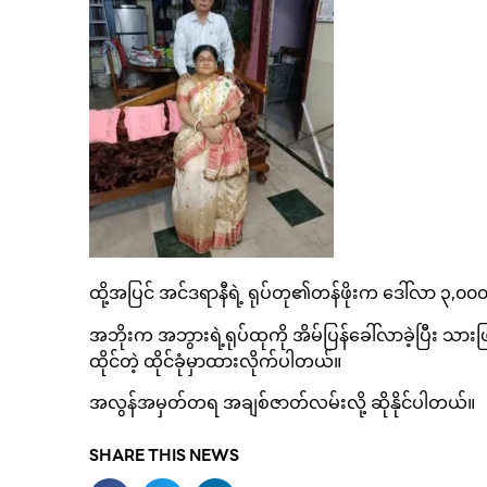
ထို့အပြင် အင်ဒရာနီရဲ့ ရုပ်တု၏တန်ဖိုးက ဒေါ်လာ ၃,၀၀
အဘိုးက အဘွားရဲ့ရုပ်ထုကို အိမ်ပြန်ခေါ်လာခဲ့ပြီး သားဖ
ထိုင်တဲ့ ထိုင်ခုံမှာထားလိုက်ပါတယ်။
အလွန်အမှတ်တရ အချစ်ဇာတ်လမ်းလို့ ဆိုနိုင်ပါတယ်။
SHARE THIS NEWS