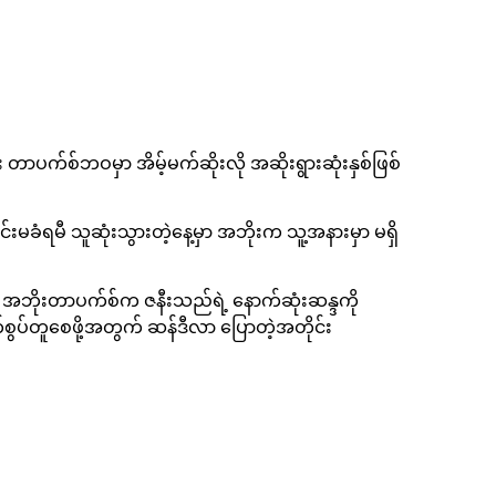
း တာပက်စ်ဘဝမှာ အိမ့်မက်ဆိုးလို အဆိုးရွားဆုံးနှစ်ဖြစ်
င်းမခံရမီ သူဆုံးသွားတဲ့နေ့မှာ အဘိုးက သူ့အနားမှာ မရှိ
့် အဘိုးတာပက်စ်က ဇနီးသည်ရဲ့ နောက်ဆုံးဆန္ဒကို
်စွပ်တူစေဖို့အတွက် ဆန်ဒီလာ ပြောတဲ့အတိုင်း