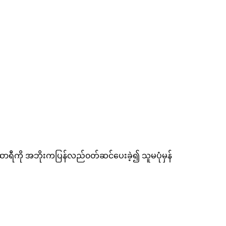
ား ဆာရီကို အဘိုးကပြန်လည်၀တ်ဆင်ပေးခဲ့၍ သူမပုံမှန်