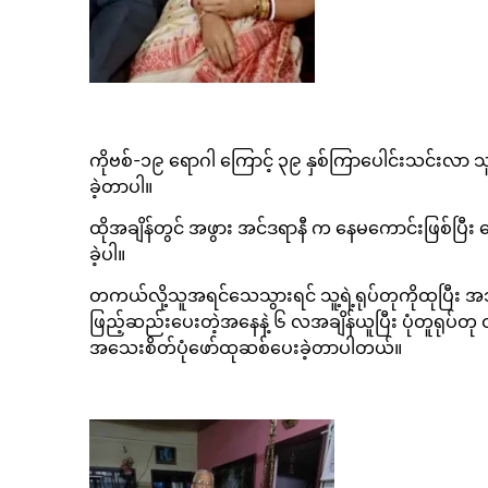
ကိုဗစ်-၁၉ ရောဂါ ကြောင့် ၃၉ နှစ်ကြာပေါင်းသင်းလာ သူရဲ
ခဲ့တာပါ။
ထိုအချိန်တွင် အဖွား အင်ဒရာနီ က နေမကောင်းဖြစ်ပြီး ဆေး
ခဲ့ပါ။
တကယ်လို့သူအရင်သေသွားရင် သူ့ရဲ့ရုပ်တုကိုထုပြီး အဘ
ဖြည့်ဆည်းပေးတဲ့အနေနဲ့ ၆ လအချိန်ယူပြီး ပုံတူရုပ်တု
အသေးစိတ်ပုံဖော်ထုဆစ်ပေးခဲ့တာပါတယ်။