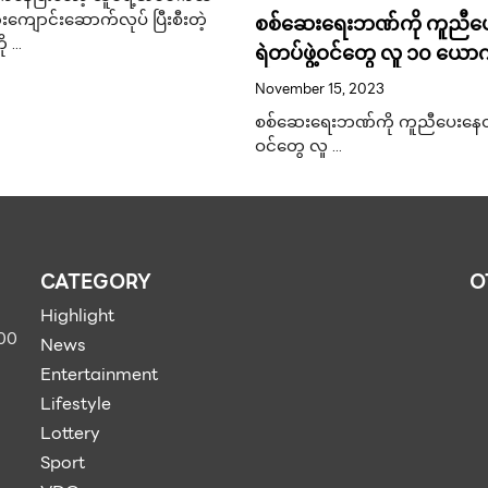
စစ်ဆေးရေးဘဏ်ကို ကူညီပေ
းကျောင်းဆောက်လုပ် ပြီးစီးတဲ့
ု …
ရဲတပ်ဖွဲ့ဝင်တွေ လူ ၁၀ ယောက်
သေးတယ်။ ဘယ်သူဘယ်ဝါ၊
November 15, 2023
အဆင့်၊ ဘယ်အချိန်ရောက်လ
စစ်ဆေးရေးဘဏ်ကို ကူညီပေးနေတဲ့ 
တာကို ရှင်းရှင်းလင်းလင်း 
ဝင်တွေ လူ …
တယ်။
CATEGORY
O
Highlight
900
News
Entertainment
Lifestyle
Lottery
Sport