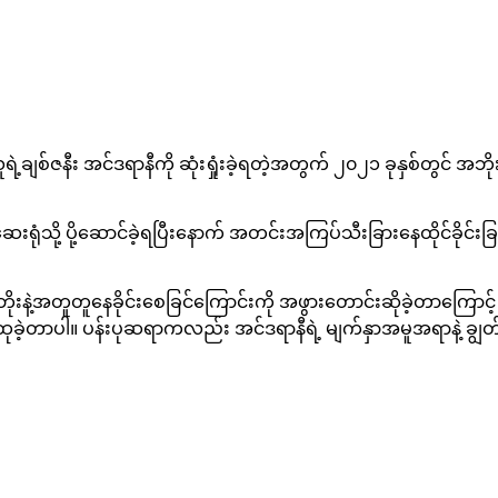
့ချစ်ဇနီး အင်ဒရာနီကို ဆုံးရှုံးခဲ့ရတဲ့အတွက် ၂၀၂၁ ခုနှစ်တွင် အဘို
ရုံသို့ ပို့ဆောင်ခဲ့ရပြီးနောက် အတင်းအကြပ်သီးခြားနေထိုင်ခိုင်းခြ
ိုးနဲ့အတူတူနေခိုင်းစေခြင်ကြောင်းကို အဖွားတောင်းဆိုခဲ့တာကြောင
 ထုခဲ့တာပါ။ ပန်းပုဆရာကလည်း အင်ဒရာနီရဲ့ မျက်နှာအမူအရာနဲ့ ချွတ