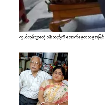
ကွယ်လွန်သွားတဲ့ ဇနီးသည်ကို အောက်မေ့တသမှုအဖြစ် ပု