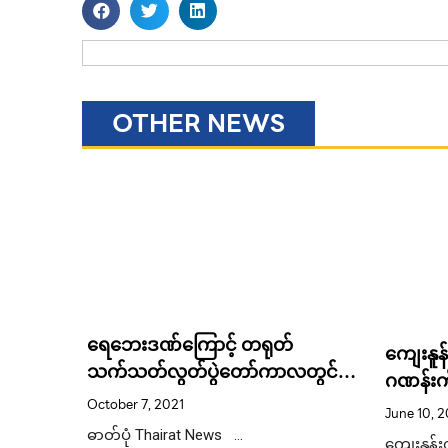
OTHER NEWS
က် ခိုး
ရေဘေးဒဏ်ကြောင့် တရုတ်
ကျေးနူန်
းပါ
သက်သတ်လွတ်ပွဲတော်ကာလတွင်
ဂဏန်းကိ
ဟင်းသီးဟင်းရွက်ဈေးခုန်တက်
ကြရအေ
October 7, 2021
June 10, 
ဓာတ်ပုံ Thairat News …
ကျေးနူန်