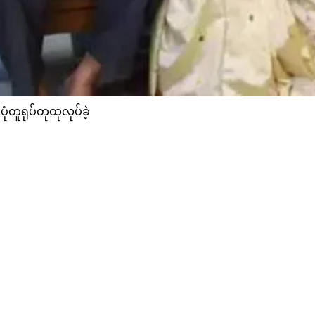
ံတူရုပ်တုထုလုပ်ခဲ့