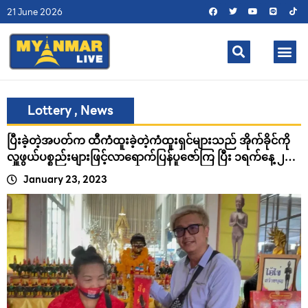
21 June 2026
Lottery
,
News
ပြီးခဲ့တဲ့အပတ်က ထီကံထူးခဲ့တဲ့ကံထူးရှင်များသည် အိုက်ခိုင်ကို
လှူဖွယ်ပစ္စည်းများဖြင့်လာရောက်ပြန်ပူဇော်ကြ ပြီး ၁ရက်နေ့ ၂လ
ပိုင်း ၂၀၂၃ အတွက် ထီဂဏန်းများတောင
January 23, 2023