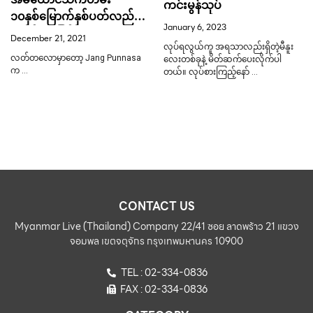
ကင်းမွန်သုပ်
၁၀နှစ်မြောက်နှစ်ပတ်လည်နေ့
January 6, 2023
မှာခင်ပွန်းဖြစ်သူ Jang ကို
December 21, 2021
ချစ်စရာဦးညွတ်ခဲ့တဲ့ Jazz
လုပ်ရလွယ်ကူ အရသာလည်းရှိတဲ့မီနူး
လတ်တလောမှာတော့ Jang Punnasa
လေးတစ်ခုနဲ့ မိတ်ဆက်ပေးလိုက်ပါ
က …
တယ်။ လုပ်စားကြည့်နော် …
CONTACT US
Myanmar Live (Thailand) Company 22/41 ซอย ลาดพร้าว 21 แขวง
จอมพล เขตจตุจักร กรุงเทพมหานคร 10900
TEL : 02-334-0836
FAX : 02-334-0836