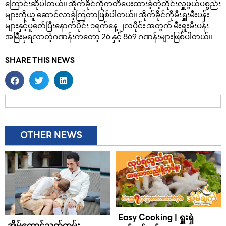
ကြောင်းဆိုပါတယ်။ အိုက်ခိုင်ကိုကတိပေးထားခဲ့တဲ့တိုင်းလှူဖွယ်ပစ္စည်း
များကိုယူ ဆောင်လာခဲ့ကြတာဖြစ်ပါတယ်။ အိုက်ခိုင်ကိုမီးရှူးမီးပန်း
များနှင့်ပူဇော်ပြီးနောက်ပိုင်း ၁ရက်နေ့ ၂လပိုင်း အတွက် မီးရှူးမီးပန်း
အမြီးမှရလာတဲ့ဂဏန်းကတော့ 26 နှင့် 869 ဂဏန်းများဖြစ်ပါတယ်။
SHARE THIS NEWS
OTHER NEWS
Easy Cooking | ရှူးရှဲ
အိမ်ထောင်သက်တမ်း