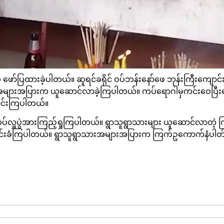
်ပြထားခဲ့ပါတယ်။ ဆူရင်ခရိုင် ဝပ်ဘန်းနော်ဖေ ဘုန်းကြီးကျောင်း
းအပြားက ယူဆောင်လာခဲ့ကြပါတယ်။ ကပ်ရောဂါမှကင်းဝေပြီးပျော်ရွ
ာင်းကြပါတယ်။
်လှူပွဲအားကြည့်ရှုကြပါတယ်။ ရွာသူရွာသားများ ယူဆောင်လာတဲ့ ကြက
ောင်းခံကြပါတယ်။ ရွာသူရွာသားအများအပြားက ကြက်ဥကောက်နံပါတ်မျာ