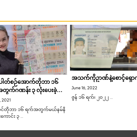
အသက်ကိုဥာဏ်နဲ့စောင့်ရှော
ပါတ်စဉ်အောက်တိုဘာ ၁၆
June 16, 2022
တွက်ဂဏန်း ၃ လုံးပေးခဲ့တဲ့
န်
ဇွန် ၁၆ ရက်၊ ၂၀၂၂ …
, 2021
င်တိုဘာ ၁၆ ရက်အတွက်မယ်နမ်နိ
းကောင်း ၃ …