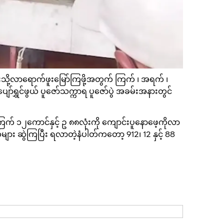
သို့လာရောက်ဖူးမြော်ကြဖို့အတွက် ကြက် ၊ အရက် ၊
ှင်ဖွယ် ပူဇော်သက္ကာရ ပူဇော်ပွဲ အခမ်းအနားတွင်
် ၁၂ကောင်နှင့် ဥ ၈၈လုံးကို ကျောင်းပူနောဖေ့ကိုလာ
း ဆွဲကြပြီး ရလာတဲ့နံပါတ်ကတော့ 912၊ 12 နှင့် 88