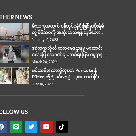
THER NEWS
မိသားစုအတွက် ဝန်ထုပ်ဝန်ပိုးဖြစ်မှာစိုးရိမ်
လို့ မိမိဘဝကို အဆုံးသတ်ရန် ဘူမိဘော
တံတားပေါ်ကနေ ခုန်ချဖို့ကြိုးပမ်း
January 16, 2023
ဒဂုံတက္ကသိုလ် ဓာတုဗေဒဌာနမှ မဆောင်း
လေပြေ သေဒဏ်ချမှတ်ခံရ၊ မြန်မာမှုဌာနမှ
ကိုနိုင်အောင် (ခ) Snake ထောင်ဒဏ်တ
March 20, 2022
သက်
မင်းသမီးလေးလို့လှပတဲ့ Pancake နဲ့
P’Mee တို့ရဲ့ မင်္ဂလာပွဲ… ဒူးထောက်ပြီး
လက်စွပ်ဝတ်ပေးနေတဲ့ ချိုမြိန်တဲ့ ပုံရိပ်တွေ
June 10, 2022
ကို ထုတ်ပြ…
OLLOW US