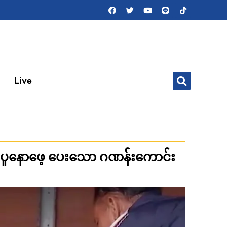
Live
်းပူနောဖေ့ ပေးသော ဂဏန်းကောင်း