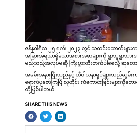
ဇန်န၀ါရီလ ၂၅ ရက်၊ ၂၀၂၃ တွင် သတင်းထောက်များက ဖော
အခြားအရသာရှိသောအစားအစာများကို ရွာသူရွာသားအမျာ
မည်သည့်အလုပ်မဆို ကြီးပွားတိုးတက်ပါစေလို့ ဆုတေ
အခမ်းအနားပြီးသည်နှင့် ထီဝါသနာရှင်များသည်ဆွမ်းကပ
ရောက်ပူဇော်ကြပြီ လူတိုင်း ကံကောင်းခြင်းများကိုတ
တို့ဖြစ်ပါတယ်။
SHARE THIS NEWS