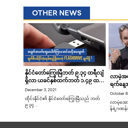
OTHER NEWS
်၊ ပြည်
နိုင်ငံတော်ကြွေးမြီဘတ် ၉.၃၄ ထရီလျံ
လာမဲ့အ
ရှိလာ ယခင်နှစ်ထက်ဘတ် ၁.၄၉ ထရီ
ရက်နေ့အ
လျံမြင့်တက် နိုင်ငံ့ဂျီဒီပီ၏ ၅၈.၁၅
December 3, 2021
မယ့်နမ်နိ
October 8
ရာခိုင်နှုန်းနှင့်ညီမျှဟု ထိုင်း
ထိုင်းနိုင်ငံ၏ နိုင်ငံတော်ကြွေးမြီသည် ဘတ်
အစိုးရအဖွဲ့ပြောခွင့
လာမဲ့အော
၉.၃၄ …
န်ရဲ့ဂဏန်