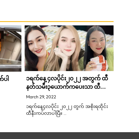
ကြက်သာ
၁ရက်နေ့ ၄လပိုင်း၂၀၂၂ အတွက် ထီ
က်ပါ
ကံထူး 
နတ်သမီး၃ယောက်ကပေးသာ ထီ
ယုံယုံကြ
February 3
ဂဏန်း
March 29, 2022
ကံထူးသည
ထိုင်းနိ
၁ရက်နေ့၄လပိုင်း ၂၀၂၂ တွက် အစိုးရထိုင်း
၆ သန်းကံထ
ထီနီးကပ်လာပါပြီ။ …