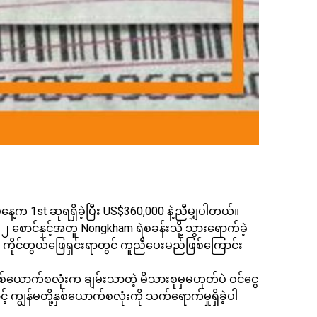
့က 1st ဆုရရှိခဲ့ပြီး US$360,000 နဲ့ညီမျှပါတယ်။
စောင်နှင့်အတူ Nongkham ရဲစခန်းသို့ သွားရောက်ခဲ့
ိုင်တွယ်ဖြေရှင်းရာတွင် ကူညီပေးမည်ဖြစ်ကြောင်း
ှစ်ယောက်စလုံးက ချမ်းသာတဲ့ မိသားစုမှမဟုတ်ပဲ ဝင်ငွေ
ျွန်မတို့နှစ်ယောက်စလုံးကို သက်ရောက်မှုရှိခဲ့ပါ