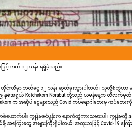
ြင့် ဘတ် ၁၂ သန်း ရရှိခဲ့သည်။
ုင်းထီမှာ ဘတ်ငွေ ၁၂ သန်း ဆွတ်ခူးသွားပါတယ်။ သူတို့စုံတွဲဟာ မနေ
 နှစ်အရွယ် Kotchakorn Norabut တို့သည် ယမန်နေ့က ထီလက်မှတ် ၂ 
hakorn က အဆိုပါငွေများသည် Covid ကပ်ရောဂါဘေးမှ ကပ်ဘေးကို က
ူတစ်ယောက်ပါ။ ကျွန်မခင်ပွန်းက နောက်တွဲကားသမားပါ။ ကျွန်မတို့ န
့ အကြွေးတွေ အများကြီးရှိပါတယ်၊ အထူးသဖြင့် Covid-19 ကြောင့် က