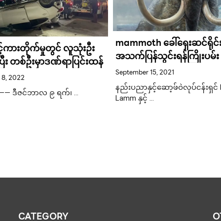
mammoth ခေါ်ရှေးဆင်ရိုင်း
့ကားတိုက်မှုတွင် လူသုံးဦး
အသက်ပြန်သွင်းရန်ကြိုးပမ်း 
ြီး တစ်ဦးမှာဒဏ်ရာပြင်းထန်
September 15, 2021
 8, 2022
နည်းပညာနှင့်ဆော့ဖ်ဝဲလုပ်ငန်းရှင်
 ဒီဇင်ဘာလ ၉ ရက်၊ …
Lamm နှင့် …
CATEGORY
O