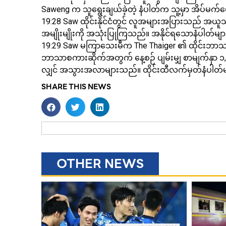
Saweng က သူရွေးချယ်ခဲ့တဲ့ နံပါတ်က သူ့မှာ အိပ်မက်ပ
19:28 Saw ထိုင်းနိုင်ငံတွင် လူအများအပြားသည် အယူ
အမျိုးမျိုးကို အသုံးပြုကြသည်။ အနိုင်ရသောနံပါတ်များ
19:29 Saw မကြာသေးမီက The Thaiger ၏ ထိုင်းဘာသာစက
ဘာသာစကားဆိုက်အတွက် နေ့စဉ် ပျမ်းမျှ စာမျက်နှာ ၁,၀
လျှင် အသွားအလာများသည်။ ထိုင်းထီလက်မှတ်နံပါတ်များ
SHARE THIS NEWS
OTHER NEWS