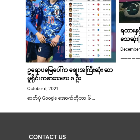
ရထားနှင်
ိုးအစား
သေဆုံးပ
9 ကူး
December
ာခဲ့
———————
င်ပါသည်။
ဥရောပမြေပေါ်က ဈေးအကြီးဆုံး ဆာ
လို့ စာ
ြေရေး …
မူရိုင်းကစားသမား ၈ ဦး
October 6, 2021
ဓာတ်ပုံ Google အောက်တိုဘာ ၆ …
CONTACT US