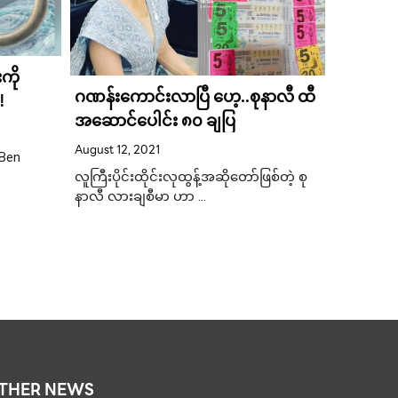
ကို
မြန်မာသံရ
ဂဏန်းကောင်းလာပြီ ဟေ့..စုနာလီ ထီ
!
ခြင်းကိ
အဆောင်ပေါင်း ၈၀ ချပြ
ကြေညာ
April 3, 20
August 12, 2021
 Ben
ဗန်ကောက်မြိ
လက်မှတ် 
လူကြီးပိုင်းထိုင်းလုထွန့်အဆိုတော်ဖြစ်တဲ့ စု
နာလီ လားချစီမာ ဟာ …
THER NEWS