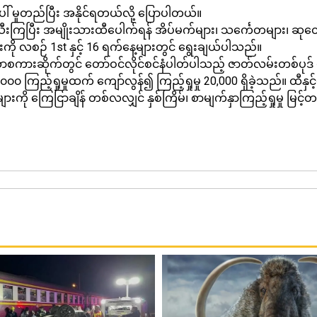
ေါ် မူတည်ပြီး အနိုင်ရတယ်လို့ ပြောပါတယ်။
သီးကြပြီး အမျိုးသားထီပေါက်ရန် အိပ်မက်များ၊ သင်္ကေတများ၊ ဆု
ကို လစဉ် 1st နှင့် 16 ရက်နေ့များတွင် ရွေးချယ်ပါသည်။
ားဆိုက်တွင် တော်ဝင်လိုင်စင်နံပါတ်ပါသည့် ဇာတ်လမ်းတစ်ပုဒ် ပျံ
၀၀ ကြည့်ရှုမှုထက် ကျော်လွန်၍ ကြည့်ရှုမှု 20,000 ရှိခဲ့သည်။ 
ကို ကြေငြာချိန် တစ်လလျှင် နှစ်ကြိမ်၊ စာမျက်နှာကြည့်ရှုမှု မြ