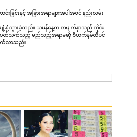
တောင်းခြင်းနှင့် အခြားအရာများအပါအဝင် နည်းလမ်း
့နှံ့သွားခဲ့သည်။ ယမန်နေ့က စာမျက်နှာသည် ထိုင်း
ထီနှင့်ပတ်သက်သည့် မည်သည့်အရာမဆို ဗီယက်နမ်ထီပင်
င့်တက်လာသည်။