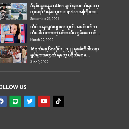
ဒီနှစ်မွေးနေ့မှာ Alec မျက်နှာမငယ်ရတော့
ဘူးနော် ! ဖန်တွေက suprise အကြီးစား
လုပ်ပေးခဲ့
September 21, 2021
ထီဝါသနာရှင်းများအတွက် အရင်ပတ်က
ထီပေါက်ထားတဲ့ မင်းသမီး အွမ်စကောင်
ကျိုင် က ဒီတစ်ပတ်အတွက် ၂လုံး ဂဏန်း
March 29, 2022
ပေး
16ရက်နေ့ ၆လပိုင်း ၂၀၂၂ ခုနှစ်ထီဝါသနာ
ရှင်များအတွက် ရသေ့ ပရိတ်ရေမှ
ကံကောင်းဂဏန်းများရရှိ
June 9, 2022
OLLOW US