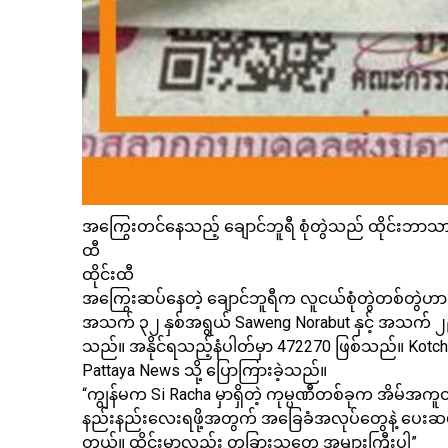
အကြွေးတင်နေသည့် ချောင်ဘူရီ စုံတွဲသည် ထိုင်းဘာသာဖ
ထီ
ထိုင်းထီ
အကြွေးဆပ်နေတဲ့ ချောင်ဘူရီက လူငယ်စုံတွဲတစ်တွဲဟာ ထိ
အသက် ၃၂ ​​နှစ်အရွယ် Saweng Norabut နှင့် အသက် ၂၉
သည်။ အနိုင်ရသည့်နံပါတ်မှာ 472270 ဖြစ်သည်။ Kotc
Pattaya News သို့ ပြောကြားခဲ့သည်။
“ကျွန်မက Si Racha မှာရှိတဲ့ ကုမ္ပဏီတစ်ခုက အိမ်အက
နည်းနည်းလေးရဖို့အတွက် အခြေခံအလုပ်တွေနဲ့ ပေးဆပ်ဖို
တယ်။ ထိုင်းမှာလည်း တခြားသူတွေ အများကြီးပါ”