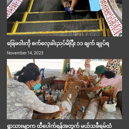
ခြေဖဝါးကို စက်လှေခါးညပ်မိပြီး ၁၁ ချက် ချုပ်ရ
November 14, 2023
ရွာသားမျာက ထီပေါက်ရန်အတွက် မယ်သခီရမ်ထံ