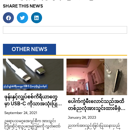
SHARE THIS NEWS
OTHER NEWS
ဖုန်းနှင့်လျှပ်စစ်ကိရိယာတွေ
ပေါက်ကွဲမီးလောင်သည်အထိ
မှာ USB-C ကိုသာအသုံးပြုဖို့
တစ်ညလုံအားသွင်းထားမိခဲ့
စံနှုန်းသတ်မှတ်
September 24, 2021
တဲ့ iPhone 4 သုံးစွဲသူတစ်ဦး
January 24, 2023
ဥရောပသမဂ္ဂအေဂျင်စီက အားသွင်း
ညဘက်အားသွင်းခြင်းပြဿနာသည်
ကြိုးဆိုင်ရာဥပဒေမူကြမ်းကို လွှတ်တော်