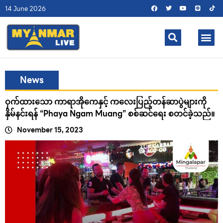
14 June 2026
News
ဝှက်ထားသော ကာရာအိုကေနှင့် ကလေးပြည့်တန်ဆာပွဲများကို
နှိမ်နင်းရန် “Phaya Ngam Muang” စစ်ဆင်ရေး စတင်ခဲ့သည်။
November 15, 2023