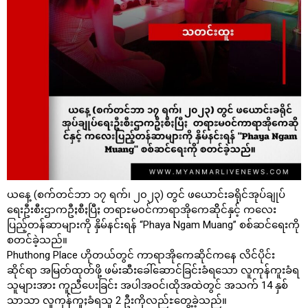
ယနေ့ (စက်တင်ဘာ ၁၇ ရက်၊ ၂၀၂၃) တွင် ဖယောင်းခရိုင်အုပ်ချုပ်
ရေးဦးစီးဌာကဦႏစီႏပြီႏ တရာႊမ၀င်ကာရာအိုကေဆိိုင်နှင့် ကလေး
ပြည့်တန်ဆာများကို နှိမ်နင်းရန် “Phaya Ngam Muang” စစ်ဆင်ရေးကို
စတင်ခဲ့သည်။
Phuthong Place ဟိုတယ်တွင် ကာရာအိုကေဆိုင်ကနေ လိင်ပိုင်း
ဆိုင်ရာ အမြတ်ထုတ်ဖို့ ဖမ်းဆီးခေါ်ဆောင်ခြင်းခံရသော လူကုန်ကူးခံရ
သူများအား ကူညီပေးခြင်း အပါအဝင်၊ထိုအထဲတွင် အသက် 14 နှစ်
သာသာ လူကုန်ကူႈခံရသူ 2 ဦးကိုလည်ႊတွေ့ခဲ့သည်။