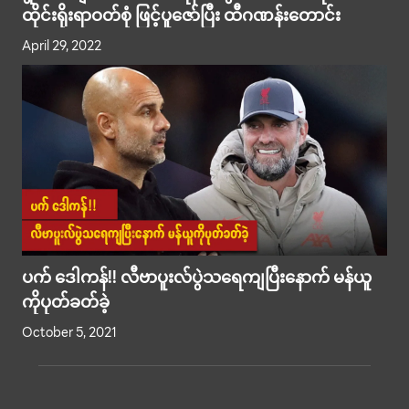
ထိုင်းရိုးရာဝတ်စုံ ဖြင့်ပူဇော်ပြီး ထီဂဏန်းတောင်း
April 29, 2022
ပက် ဒေါကန်!! လီဗာပူးလ်ပွဲသရေကျပြီးနောက် မန်ယူ
ကိုပုတ်ခတ်ခဲ့
October 5, 2021