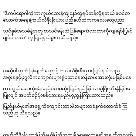
“ဒီကပ်ရောဂါကိုကာကွယ်ဆေးနဲ့ကျနော်တို့ရပ်တန့်လို့ရတယ် ဖခင်တ
ယောက်အနေနဲ့ကယ်လီဖိုးနီးယားပြည်နယ်ထဲကကလေးတွေပညာ
သင်နှစ်အသစ်နဲ့အတူ စာသင်ခန်းထဲပြန်ရောက်လာတာကိုကျနော်ြမင်
ချင်ပါတယ်” ဟု ပြည်နယ်မှူးကဆိုသည်။
အဆိုပါ ထုတ်ပြန်ချက်ကြောင့် ကယ်လီဖိုးနီးယားပြည်နယ်သည်
အစိုးရနှင့်ပုဂ္ဂလိကကျောင်းများရှိပညာရေးဝန်ထမ်းအားလုံးမဖြစ်မနေ
ကာကွယ်ဆေးထိုးနှံရမည့်ပထမဆုံးပြည်နယ်ဖြစ်လာခဲ့ပြီး ထိုးနှံခြင်းမ
ပြုလျင် အပတ်စဉ်ပိုးစစ်ဆေးရမည်ဟုညွှန်ကြားထားသည်။
ပြည်နယ်မှုး၏အရွေ့ကိုကျောင်းသားမိဘများတခဲနက်ထောက်ခံကြ
သည်ဟု သိရသည်။
ကယ်လီဖိုးနီးယားပြည်နယ်ပြည်သူ့ကျန်းမာရေးဌာန၏အချက်အလက်