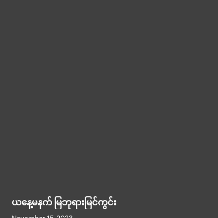
ယနေ့မနက် မြဘုရားမြင်ကွင်း