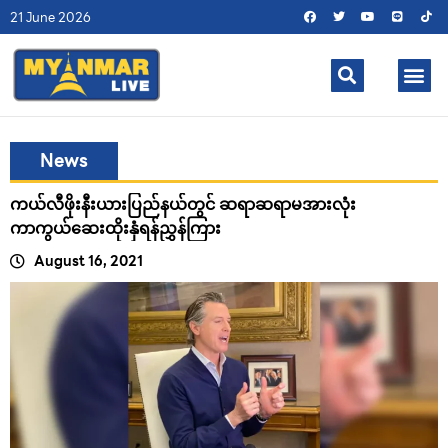
21 June 2026
News
ကယ်လီဖိုးနီးယားပြည်နယ်တွင် ဆရာဆရာမအားလုံး
ကာကွယ်ဆေးထိုးနှံရန်ညွှန်ကြား
August 16, 2021