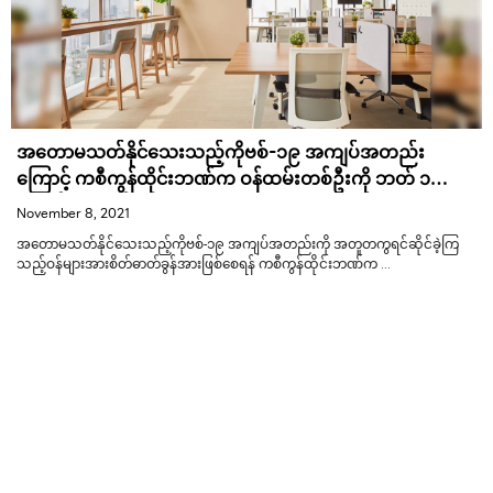
အတောမသတ်နိုင်သေးသည့်ကိုဗစ်-၁၉ အကျပ်အတည်း
ကြောင့် ကစီကွန်ထိုင်းဘဏ်က ဝန်ထမ်းတစ်ဦးကို ဘတ် ၁
သောင်းထောက်ပံ့
November 8, 2021
အတောမသတ်နိုင်သေးသည့်ကိုဗစ်-၁၉ အကျပ်အတည်းကို အတူတကွရင်ဆိုင်ခဲ့ကြ
က
သည့်ဝန်များအားစိတ်ဓာတ်ခွန်အားဖြစ်စေရန် ကစီကွန်ထိုင်းဘဏ်က …