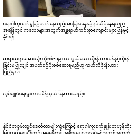
ရောဂါကူးစက်မှုမြင့်တက်နေသည့်အခြေအနေနှင့်ရင်ဆိုင်နေရသည့်
အချိန်တွင် ကလေးများအတွက်အန္တရာယ်ကင်းစွာကျောင်းများပြန်ဖွင့်
နိုင်ရန်
ဆရာဆရာမအားလုံး ကိုဗစ်-၁၉ ကာကွယ်ဆေး ထိုးနှံ ထားရန်နှင့်ထိုးနှံ
ခြင်းမပြုလျှင် အပတ်စဉ်ပိုးစစ်ဆေးရမည်ဟု ကယ်လီဖိုးနီးယား
ပြည်နယ်
အုပ်ချုပ်ရေးမှူးက အမိန့်ထုတ်ပြန်ထားသည်။
နိုင်ငံတဝှမ်းတွင်ဒေလ်တာမျိုးကွဲကြောင့် ရောဂါကူးစက်နှုန်းတဟုန်ထိုး
မြင့်တက်နေချိန်တွင် အမေရိကန် အစိုးရမှပညာသင်နှစ်အသစ်အတွက်