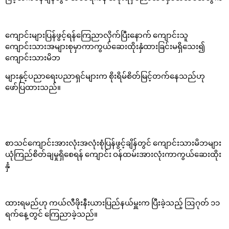
ကျောင်းများပြန်ဖွင့်ရန်ကြေညာလိုက်ပြီးနောက် ကျောင်းသူ
ကျောင်းသားအများစုမှာကာကွယ်ဆေးထိုးနှံထားခြင်းမရှိသေး၍
ကျောင်းသားမိဘ
များနှင့်ပညာရေးပညာရှင်များက စိုးရိမ်စိတ်မြင့်တက်နေသည်ဟု
ဖော်ပြထားသည်။
စာသင်ကျောင်းအားလုံးအလုံးစုံပြန်ဖွင့်ချိန်တွင် ကျောင်းသားမိဘများ
ယုံကြည်စိတ်ချမှုရှိစေရန် ကျောင်း ဝန်ထမ်းအားလုံးကာကွယ်ဆေးထိုး
နှံ
ထားရမည်ဟု ကယ်လီဖိုးနီးယားပြည်နယ်မှူးက ပြီးခဲ့သည့် ဩဂုတ် ၁၁
ရက်နေ့တွင် ကြေညာခဲ့သည်။