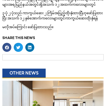
များအရ ပြည်နယ်အတွင်းရှိအသက် ၁၂ အထက်ကလေးများတွင်
၃ ပုံ ၂ ပုံသည် ကာကွယ်ဆေး ၂ ကြိမ်အပြည့်ထိုးနှံထားပြီဟုဖော်ပြထား
ပြီး အသက် ၁၂ နှစ်အောက်ကလေးများတွင်ကာကွယ်ဆေးထိုးနှံရန်
မလိုအပ်ကြောင်း ဖော်ပြထားသည်။
SHARE THIS NEWS
OTHER NEWS