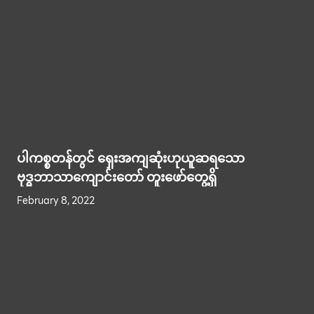
ပါကစ္စတန်တွင် ရှေးအကျဆုံးဟုယူဆရသော
ဗုဒ္ဓဘာသာကျောင်းတော် တူးဖော်တွေ့ရှိ
February 8, 2022