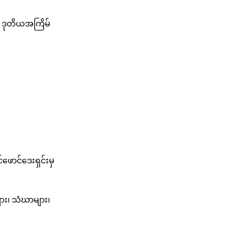
ို ဒုတိယအကြိမ်
ောင်ဒေးရှင်းမှ
ား၊ သံဃာများ၊