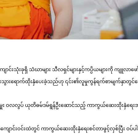
ာင်းသုံးခုရှိ သံဃာများ သီလရှင်များနှင့်ကပ္ပိယများကို ကျူလာဖော
းသွားရောက်ထိုးနှံပေးခဲ့သည်ဟု ၎င်း၏လူမှုကွန်ရက်စာမျက်နှာတွင
း ဝလလွပ် ယုတိဓမ်ဒမ်ရွန်ဦးဆောင်သည့် ကာကွယ်ဆေးထိုးနှံရေးအ
ုန်ကျောင်းဝင်းထဲတွင် ကာကွယ်ဆေးထိုးနှံရေးစင်တာဖွင့်လှစ်ပြီး ဝပ်ပါ