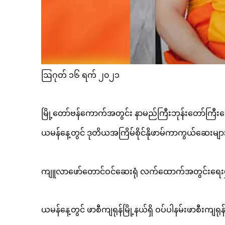
ဩဂုတ် ၁၆ ရက် ၂၀၂၁
မြို့တော်ဗန်ကောက်အတွင်း နာမည်ကြီးဘုန်းတော်ကြီးကျေ
ယမန်နေ့တွင် ဒုတိယအကြိမ်စိုင်နိုဖာမ်ကာကွယ်ဆေးမျာ
ကျူလာဖော်တောင်ဝင်ဆေးရုံ လက်ထောက်အတွင်းရေးမှူ
ယမန်နေ့တွင် ဖာစီကျရုန်မြို့နယ်ရှိ ဝပ်ပါနမ်းဖာစီးကျရ