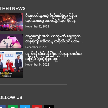
THER NEWS
မီးလောင်သွားတဲ့ ဖိနပ်စက်ရုံမှာ မြန်မာ
လုပ်သားတွေ ထောင်နဲ့ချီလုပ်ကိုင်နေ
November 16, 2022
ကမ္ဘာကျော် အက်ပယ်ကုမ္ပဏီ ဈေးကွက်
တန်ကြေး ဒေါ်လာ ၃ ထရီလီယံရှိ ပထမဆုံး
ကုမ္ပဏီဖြစ်လာ
December 16, 2021
မနက်ဖန် ထိုင်းဝန်ကြီးချုပ်နေရာ တတိယ
အကြိမ် မဲခွဲဆုံးဖြတ်မည် .
November 14, 2023
OLLOW US