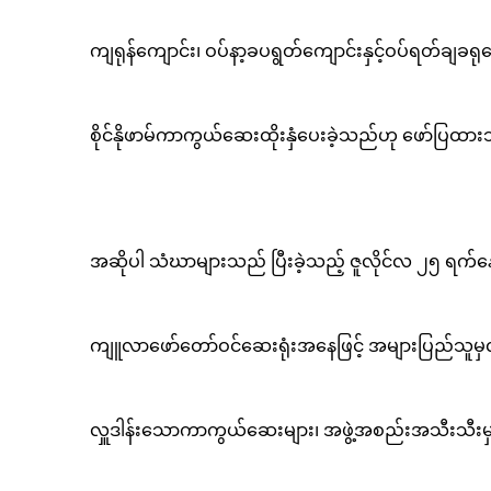
ကျရုန်ကျောင်း၊ ဝပ်နာ့ခပရွတ်ကျောင်းနှင့်ဝပ်ရတ်ချခရုဝ
စိုင်နိုဖာမ်ကာကွယ်ဆေးထိုးနှံပေးခဲ့သည်ဟု ဖော်ပြထာ
အဆိုပါ သံဃာများသည် ပြီးခဲ့သည့် ဇူလိုင်လ ၂၅ ရ
ကျူလာဖော်တော်ဝင်ဆေးရုံးအနေဖြင့် အများပြည်သူမှ
လှူဒါန်းသောကာကွယ်ဆေးများ၊ အဖွဲ့အစည်းအသီးသီးမှ