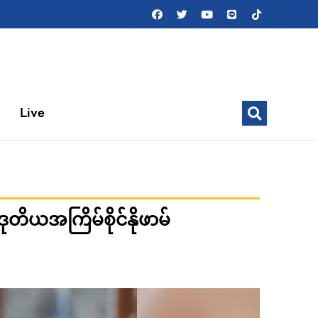
Live
တိယအကြိမ်စိုင်နိုဖာမ်