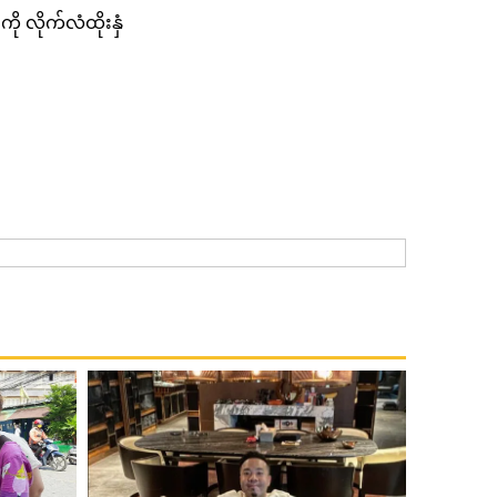
ို လိုက်လံထိုးနှံ