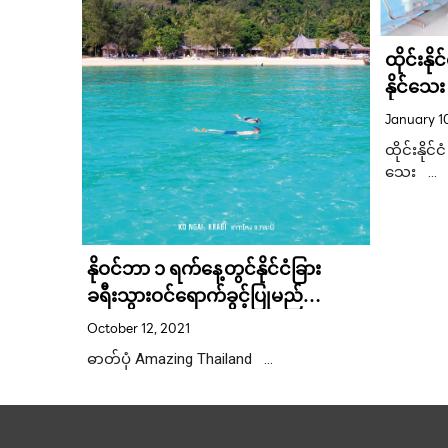
တကယ်ပဲ
ထိုင်းနိုင
နိုင်သေး
January 1
်ပဲရည်းစား
ထိုင်းနိုင်င
ြီး
သေး …
နိုဝင်ဘာ ၁ ရက်နေ့တွင်နိုင်ငံခြား
ခရီးသွားဝင်ရောက်ခွင့်ပြုမည်
ဒီဇင်ဘာ ၁ ရက်နေ့တွင်
October 12, 2021
စားသောက်ဆိုင်များ၌အရက်ဘီယာ
ဓာတ်ပုံ Amazing Thailand …
ထိုင်သောက်ခွင့်ပြုမည်