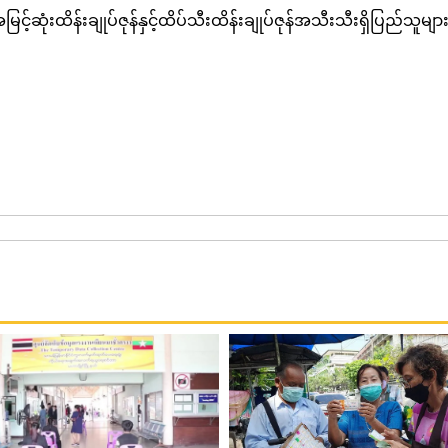
င့်ဆုံးထိန်းချုပ်ဇုန်နှင့်ထိပ်သီးထိန်းချုပ်ဇုန်အသီးသီးရှိပြည်သူများက