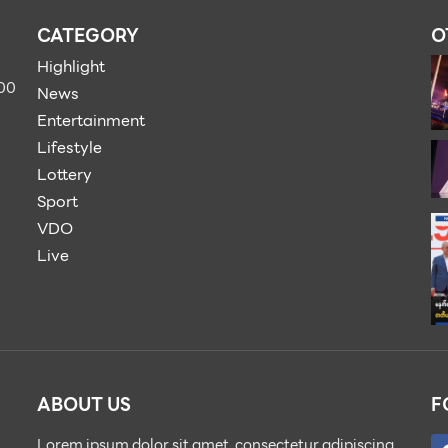
CATEGORY
O
Highlight
900
News
Entertainment
Lifestyle
Lottery
Sport
VDO
Live
ABOUT US
F
Lorem ipsum dolor sit amet, consectetur adipiscing