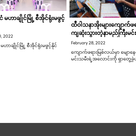
်ငံ မဟာချိုင်မြို့ စီအိုင်ရုံးမဖွင့်
ထီဝါသနာအိုးများကျောက်ဖရ
ကျဆုံးသွားတဲ့နာမည်ကြီးမင်း
0, 2022
အသက် လှေနံပါတ် ကားနံပါတ
February 28, 2022
ံ မဟာချိုင်မြို့ စီအိုင်ရုံးမဖွင့်နိုင်
ကိုဝယ်ယူကံစမ်းကြသည်။
ကျောက်ဖရားမြစ်လယ်မှာ မျောနေတ
မင်းသမီးရဲ့အလောင်းကို ရှာတွေ့ခဲ