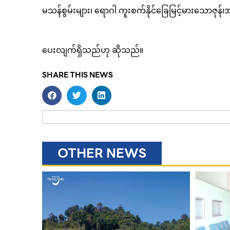
မသန်စွမ်းများ၊ ရောဂါ ကူးစက်နိုင်ခြေမြင့်မားသောဇုန်၊အမြ
ပေးလျက်ရှိသည်ဟု ဆိုသည်။
SHARE THIS NEWS
OTHER NEWS