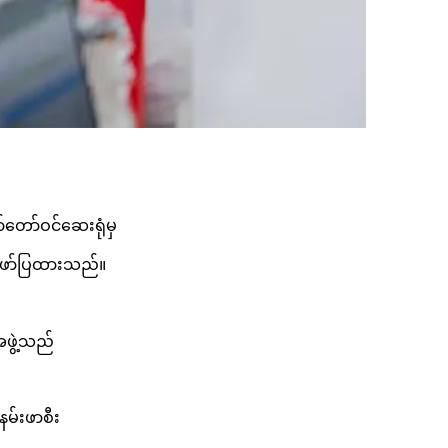
်တော်ဝင်ဆေးရုံမှ
်ဖော်ပြထားသည်။
ဖွဲ့သည်
နမ်းဖာစီး