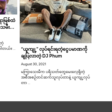
အိုင်ခို
ာမြစ်ထဲ
၄ပတ်ဆက
သမီးရဲ့
ရရှိ
January 10
် များ
အိုင်ခိုင်က
…
ဲ့
“ယူကျု့” လုပ်ရင်းရတဲ့ငွေပမာဏကို
့ပါတယ်။ …
ချပြလာတဲ့ DJ Phum
August 30, 2021
မကြာသေးမီက ပရိသတ်တွေမေးလေ့ရှိတဲ့
အစီအစဉ်တင်ဆက်သူလုပ်တာနဲ့ ယူကျု့လုပ်
တာ …