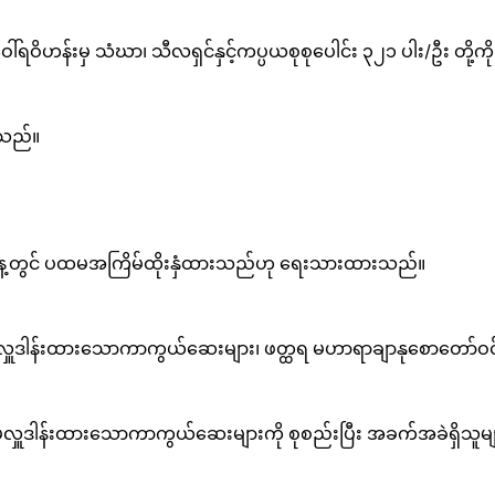
ေါ်ရဝိဟန်းမှ သံဃာ၊ သီလရှင်နှင့်ကပ္ပယစုစုပေါင်း ၃၂၁ ပါး/ဦး တို့က
းသည်။
က်နေ့တွင် ပထမအကြိမ်ထိုးနှံထားသည်ဟု ရေးသားထားသည်။
လှူဒါန်းထားသောကာကွယ်ဆေးများ၊ ဖတ္ထရ မဟာရာချာနုစောတော်ဝင်ဖ
လှူဒါန်းထားသောကာကွယ်ဆေးများကို စုစည်းပြီး အခက်အခဲရှိသူမျ