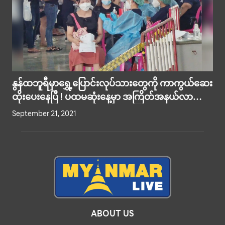
နွန်ထဘူရီမှာရွှေ့ပြောင်းလုပ်သားတွေကို ကာကွယ်ဆေး
ထိုးပေးနေပြီ ! ပထမဆုံးနေ့မှာ အကြိတ်အနယ်လာ
ရောက်ထိုးနှံကြဟုသိရ !
September 21, 2021
ABOUT US