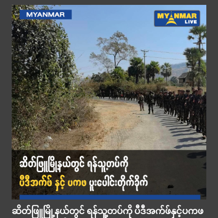
ဆိတ်ဖြူမြို့နယ်တွင် ရန်သူ့တပ်ကို ပီဒီအက်ဖ်နှင့်ပကဖ