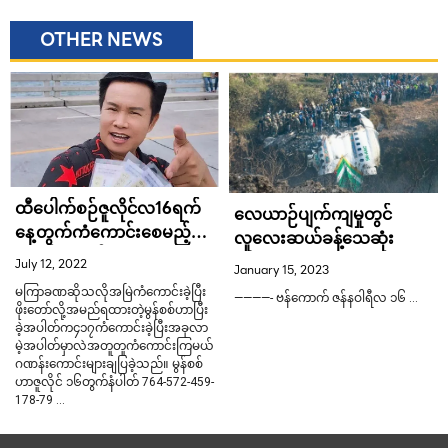
OTHER NEWS
ထီပေါက်စဉ်ဇူလိုင်လ16ရက်
လေယာဉ်ပျက်ကျမှုတွင်
နေ့တွက်ကံကောင်းစေမည့်
လူလေးဆယ်ခန့်သေဆုံး
ဂဏန်းကောင်းပေးလာတဲ့
July 12, 2022
January 15, 2023
ကျေးလက်အဆိုတော်မွန်စစ်
မကြာခဏဆိုသလိုအမြဲကံကောင်းခဲ့ပြီး
————- ဗန်ကောက် ဇန်နဝါရီလ ၁၆ …
ဖိုးတော်လို့အမည်ရထားတဲ့မွန်စစ်ဟာပြီး
ခဲ့အပါတ်က၄၁၇ကံကောင်းခဲ့ပြီးအခုလာ
မဲ့အပါတ်မှာလဲအတူတူကံကောင်းကြမယ်
ဂဏန်းကောင်းများချပြခဲ့သည်။ မွန်စစ်
ဟာဇူလိုင် ၁၆တွက်နံပါတ် 764-572-459-
178-79 …