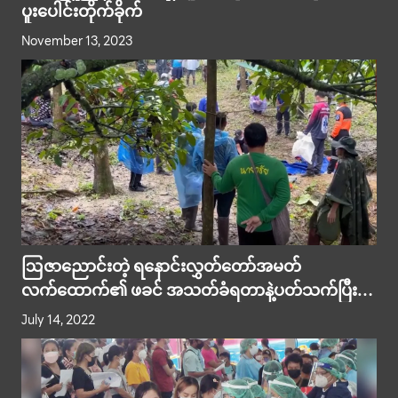
ပူးပေါင်းတိုက်ခိုက်
November 13, 2023
ဩဇာညောင်းတဲ့ ရနောင်းလွှတ်တော်အမတ်
လက်ထောက်၏ ဖခင် အသတ်ခံရတာနဲ့ပတ်သက်ပြီး
မြန်မာ အလုပ်သမား ၂၀ ဦးထက်မနည်းဖမ်းဆီး
July 14, 2022
စစ်ဆေးခံနေရ