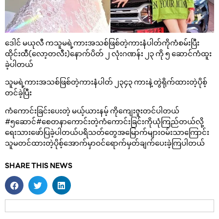
ဒေါင် မယုလီ ကသူမရဲ့ကားအသစ်ဖြစ်တဲ့ကားနံပါတ်ကိုကံစမ်းပြီး
ထိုင်းထီ(လော့တလီး)နောက်ပိတ် ၂ လုံးဂဏန်း ၂၃ ကို ၅ ဆောင်ကံထူး
ခဲ့ပါတယ်
သူမရဲ့ကားအသစ်ဖြစ်တဲ့ကားနံပါတ် ၂၃၄၃ ကားနဲ့တွဲရိုက်ထားတဲ့ပိုစ့်
တင်ခဲ့ပြီး
ကံကောင်းခြင်းပေးတဲ့ မယ့်ယားနမ့် ကိုကျေးဇူးတင်ပါတယ်
#၅ဆောင်#စေတနာကောင်းတဲ့ကံကောင်းခြင်းကိုယုံကြည်တယ်လို့
ရေးသားဖော်ပြခဲ့ပါတယ်ပရိသတ်တွေအမြောက်များဝမ်းသာကြောင်း
သူမတင်ထားတဲ့ပိုစ့်အောက်မှာဝင်ရောက်မှတ်ချက်ပေးခဲ့ကြပါတယ်
SHARE THIS NEWS