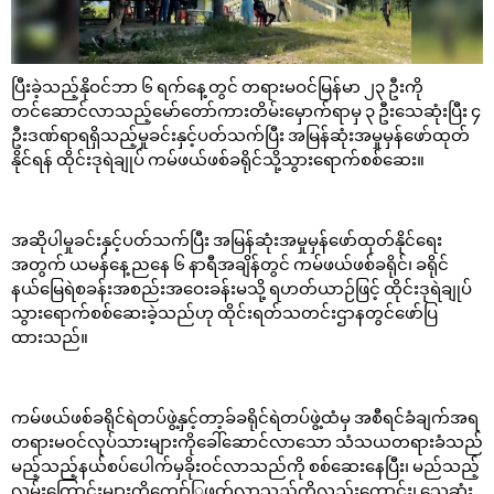
ပြီးခဲ့သည့်နိုဝင်ဘာ ၆ ရက်နေ့တွင် တရားမဝင်မြန်မာ ၂၃ ဦးကို
တင်ဆောင်လာသည့်မော်တော်ကားတိမ်းမှောက်ရာမှ ၃ ဦးသေဆုံးပြီး ၄
ဦးဒဏ်ရာရရှိသည့်မှုခင်းနှင့်ပတ်သက်ပြီး အမြန်ဆုံးအမှုမှန်ဖော်ထုတ်
နိုင်ရန် ထိုင်းဒုရဲချုပ် ကမ်ဖယ်ဖစ်ခရိုင်သို့သွားရောက်စစ်ဆေး။
အဆိုပါမှုခင်းနှင့်ပတ်သက်ပြီး အမြန်ဆုံးအမှုမှန်ဖော်ထုတ်နိုင်ရေး
အတွက် ယမန်နေ့ညနေ ၆ နာရီအချိန်တွင် ကမ်ဖယ်ဖစ်ခရိုင်၊ ခရိုင်
နယ်မြေရဲစခန်းအစည်းအဝေးခန်းမသို့ ရဟတ်ယာဉ်ဖြင့် ထိုင်းဒုရဲချုပ်
သွားရောက်စစ်ဆေးခဲ့သည်ဟု ထိုင်းရတ်သတင်းဌာနတွင်ဖော်ပြ
ထားသည်။
ကမ်ဖယ်ဖစ်ခရိုင်ရဲတပ်ဖွဲ့နှင့်တာ့ခ်ခရိုင်ရဲတပ်ဖွဲ့ထံမှ အစီရင်ခံချက်အရ
တရားမဝင်လုပ်သားများကိုခေါ်ဆောင်လာသော သံသယတရားခံသည်
မည့်သည့်နယ်စပ်ပေါက်မှခိုးဝင်လာသည်ကို စစ်ဆေးနေပြီး၊ မည်သည့်
လမ်းကြောင်းများကိုကျော်ြဖတ်လာသည်ကိုလည်းကောင်း၊ သေဆုံး