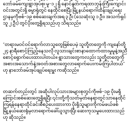
ဘော်ခမ်ကျေးရွာအုပ်စု၊ မူ-၁၂ ရှိ နောင်နွတ်ကရထာဘုန်းကြီးကျောင်း
ဝင်းအတွင်းရှိ ဓမ္မာရုံတွင် နေထိုင်စေပြီး မြို့နယ်ရောဂါထိန်းချုပ်ရေး
ဌာနမှကိုဗစ်-၁၉ စစ်ဆေးချက်အရ ၃ ဦး (သေဆုံးသူ ၁ ဦး၊ အသက်ရှင်
သူ ၂ ဦး) တွင်ပိုးတွေ့ရှိရသည်ဟု သိရသည်။
“တရားမဝင်ဝင်ရောက်လာသူတွေဖြစ်ပေမဲ့ သူတို့တတွေကို ကျနော်တို့
၂၄ နာရီစောင့်ကြည့်နေသလို လူသားချင်းစာနာထောက်ထားမှုမူနဲ့အညီ
စောင့်ရှောက်ပေးထားပါတယ်။ ရွာသားတွေကလည်း သူတို့တတွေကို
အစားအသောက်နဲ့အဝတ်အစားတွေလာရောက်ပေးကမ်းကြပါတယ်”
ဟု နာဘော်ခမ်အုပ်ချုပ်ရေးမှူး ကဆိုသည်။
တဆက်တည်းတွင် အဆိုပါလုပ်သားအများစုတွင်ကိုဗစ်-၁၉ ပိုးမရှိ
ကြောင်းစစ်ဆေးတွေ့ရှိရပြီး ၎င်းတို့ကိုသတ်မှတ်နေရာတွင်သာနေထိုင်
ကြရန်နေရာထိုင်ခင်းစီစဉ်ပေးထားကာ ပိုးရှိသူများကိုကမ်ဖယ်ဖစ်
မြို့နယ်ဆေးရုံမှလာရောက်ခေါ်ယူသွားပြီး ဆေးကုသမှုပေးထားသည်
ဟု ဆိုသည်။