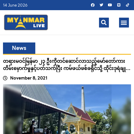
14 June 2026
News
တရားမဝင်မြန်မာ ၂၃ ဦးကိုတင်ဆောင်လာသည့်မော်တော်ကား
တိမ်းမှောက်မှုနှင့်ပတ်သက်ပြီး ကမ်ဖယ်ဖစ်ခရိုင်သို့ ထိုင်းဒုရဲချုပ်
သွားရောက်စစ်ဆေး
November 8, 2021