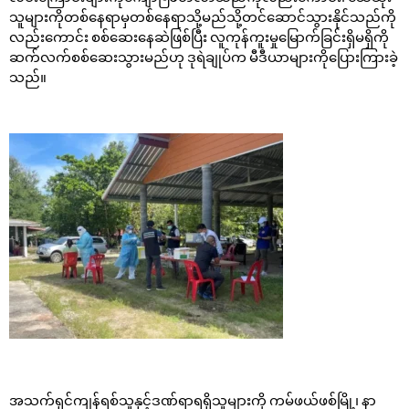
သူများကိုတစ်နေရာမှတစ်နေရာသို့မည်သို့တင်ဆောင်သွားနိုင်သည်ကို
လည်းကောင်း စစ်ဆေးနေဆဲဖြစ်ပြီး လူကုန်ကူးမှုမြောက်ခြင်းရှိမရှိကို
ဆက်လက်စစ်ဆေးသွားမည်ဟု ဒုရဲချုပ်က မီဒီယာများကိုပြေားကြားခဲ့
သည်။
အသက်ရှင်ကျန်ရစ်သူနှင့်ဒဏ်ရာရရှိသူများကို ကမ်ဖယ်ဖစ်မြို့၊ နာ