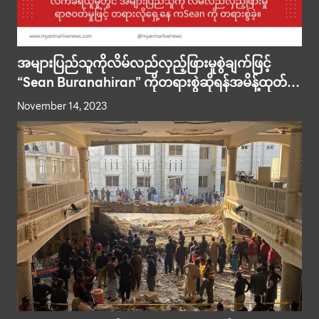
အများပြည်သူကိုလိမ်လည်လှည့်ဖြားမှုစွဲချက်ဖြင့်
“Sean Buranahiran” ကိုတရားစွဲဆိုရန်အမိန့်ထုတ်ခဲ့
သည် ။ ချင်းမိုင်ခရိုင် တောမီးငြှိမ်းသတ်ရေးအတွက်
November 14, 2023
ကူညီလှူဒါန်းမှုများ