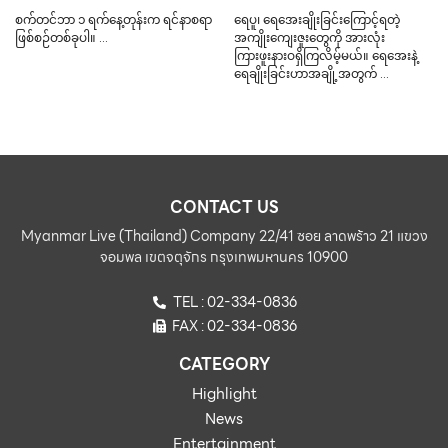
စက်တင်ဘာ ၁ ရက်နေ့တုန်းက ရင်နာစရာ
ရေပူ၊ ရေအေးချိုးခြင်းကြောင့်ရတဲ့
ဖြစ်စဉ်တစ်ခုပါ။ …
အကျိုးကျေးဇူးတွေကို အားလုံး
ကြားဖူးနားဝရှိကြလိမ့်မယ်။ ရေအေးနဲ့
ရေချိုးခြင်းဟာအချို့အတွက် …
CONTACT US
Myanmar Live (Thailand) Company 22/41 ซอย ลาดพร้าว 21 แขวง
จอมพล เขตจตุจักร กรุงเทพมหานคร 10900
TEL : 02-334-0836
FAX : 02-334-0836
CATEGORY
Highlight
News
Entertainment