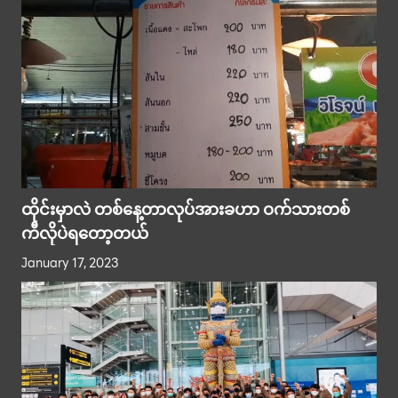
ထိုင်းမှာလဲ တစ်နေ့တာလုပ်အားခဟာ ဝက်သားတစ်
ကီလိုပဲရတော့တယ်
January 17, 2023