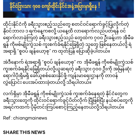
ထိုင်းနိုင်ငံကို ခရီးသွားဧည့်သည်တွေ စတင်ဝင်ရောက်ခွင့်ပြုလိုက်တဲ့
နိုဝင်ဘာလ ၁ ရက်နေ့ကစလို့ ယနေ့ထိ လာရောက်လည်ပတ်ရန် ဝင်
ရောက်လာခဲ့ကြတဲ့ ခရီးသွားဧည့်သည် တွေထဲက ၇၀၀ ဦးခန့်ဟာ အိုမီခ
ရွန် ကိုဗစ်မျိုးကွဲသစ် ကူးစက်ခံရနိုင်ခြေရှိတဲ့ သူတွေ ဖြစ်နေတယ်လို့ ရဲ
အရာရှိ “စူဝပ် ချန်ယော့စု” က ထုတ်ပြန် ပြောဆိုခဲ့ပါတယ်။
အဲဒီနောက် ရဲအရာရှိ “စူဝပ် ချန်ယော့စု” က အိုမီခရွန် ကိုဗစ်မျိုးကွဲသစ်
ကူးစက်ခံရနိုင်ခြေရှိတယ်လို့ယူဆရတဲ့ ခရီးသွား ၇၀၀ ဦးကို အမြန်ဆုံး
ရောဂါပိုးရှိမရှိ ခေါ်ယူစစ်ဆေးနိုင်ဖို့ ကျန်းမာရေးဌာနကို တာဝန်
လွှဲပြောင်း ပေးအပ်ထားခဲ့တယ်လို့ သိရပါတယ်။
လက်ရှိမှာ အိုမီခရွန် ကိုဗစ်မျိုးကွဲသစ် ကူးစက်ခံနေရတဲ့ နိုင်ငံတွေက
ခရီးသွားတွေကို ထိုင်းဝင်ရောက်ခွင့်ပိတ်လိုက် ပြီဖြစ်ပြီး နယ်စပ်တွေကို
အရင်ကထက် ပိုမိုတင်းကြပ်စောင့်ကြည့်နေတယ်လို့သိရပါတယ်။
Ref : chiangmainews
SHARE THIS NEWS