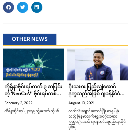
OTHER NEWS
ကိုရိုနာဗိုင်းရပ်ထက် ၃ ဆပြင်း
ဂိုးသမား ပြည့်လျှံအောင်
တဲ့ ‘NeoCoV’ ဗိုင်းရပ်သစ်
ဒုက္ခသည်အဖြစ် ဂျပန်နိုင်ငံ
တစ်မျိုးကိုဆရာဝန်များတွေ့ရှိ
တွင် ရေရှည်နေထိုင်ခွင့်ရ
February 2, 2022
August 13, 2021
!
ကိုရိုနာဗိုင်းရပ် ၂၀၁၉ သို့မဟုတ် ကိုဗစ် …
လက်သုံးချောင်းထောင်ပြီး ဆန္ဒပြခဲ့
သည့် မြန်မာလက်ရွေးစင်ဂိုးသမား
ပြည့်လျှံအောင် ဂျပန်တွင်ရေရှည်နေထိုင်
ခွင့်ရ …