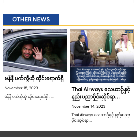
OTHER NEWS
မန်နီ ပက်ကွီယို ထိုင်းရောက်ရှိ
November 15, 2023
Thai Airways လေယာဉ်နှင့်
နည်းပညာပိုင်းဆိုင်ရာ
မန်နီ ပက်ကွီယို ထိုင်းရောက်ရှိ . …
ပြဿနာကြောင့် ထိုင်း
November 14, 2023
ဝန်ကြီးချုပ် ပရာယွတ်ချန်အို
Thai Airways လေယာဉ်နှင့် နည်းပညာ
ချာသည် ဆော်ဒီအာရေးဗီး
ပိုင်းဆိုင်ရာ …
ယားနိုင်ငံသို့ သတ်မှတ်ချိန်
ထက် ၄ နာရီကျော် နောက်ကျ