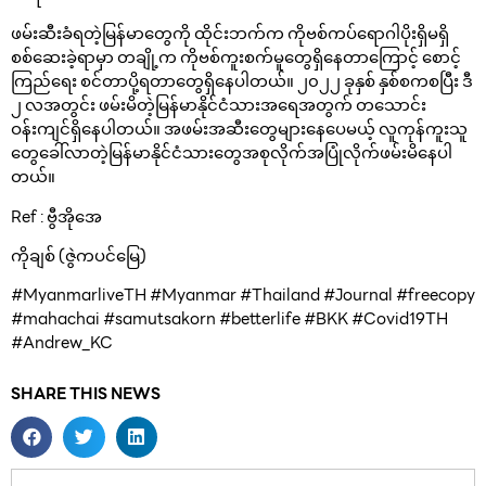
ဖမ်းဆီးခံရတဲ့မြန်မာတွေကို ထိုင်းဘက်က ကိုဗစ်ကပ်ရောဂါပိုးရှိမရှိ
စစ်ဆေးခဲ့ရာမှာ တချို့က ကိုဗစ်ကူးစက်မူတွေရှိနေတာကြောင့် စောင့်
ကြည်ရေး စင်တာပို့ရတာတွေရှိနေပါတယ်။ ၂၀၂၂ ခုနှစ် နှစ်စကစပြီး ဒီ
၂ လအတွင်း ဖမ်းမိတဲ့မြန်မာနိုင်ငံသားအရေအတွက် တသောင်း
ဝန်းကျင်ရှိနေပါတယ်။ အဖမ်းအဆီးတွေများနေပေမယ့် လူကုန်ကူးသူ
တွေခေါ်လာတဲ့မြန်မာနိုင်ငံသားတွေအစုလိုက်အပြုံလိုက်ဖမ်းမိနေပါ
တယ်။
Ref : ဗွီအိုအေ
ကိုချစ် (ဇွဲကပင်မြေ)
#MyanmarliveTH #Myanmar #Thailand #Journal #freecopy
#mahachai #samutsakorn #betterlife #BKK #Covid19TH
#Andrew_KC
SHARE THIS NEWS