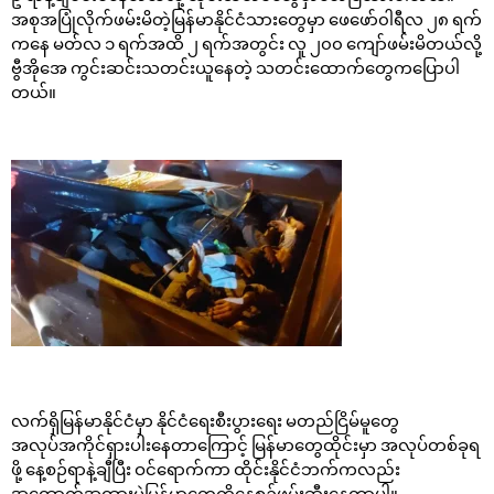
အစုအပြုံလိုက်ဖမ်းမိတဲ့မြန်မာနိုင်ငံသားတွေမှာ ဖေဖော်၀ါရီလ ၂၈ ရက်
ကနေ မတ်လ ၁ ရက်အထိ ၂ ရက်အတွင်း လူ ၂၀၀ ကျော်ဖမ်းမိတယ်လို့
ဗွီအိုအေ ကွင်းဆင်းသတင်းယူနေတဲ့ သတင်းထောက်တွေကပြောပါ
တယ်။
လက်ရှိမြန်မာနိုင်ငံမှာ နိုင်ငံရေးစီးပွားရေး မတည်ငြိမ်မူတွေ
အလုပ်အကိုင်ရှားပါးနေတာကြောင့် မြန်မာတွေထိုင်းမှာ အလုပ်တစ်ခုရ
ဖို့ နေ့စဉ်ရာနဲ့ချီပြီး ဝင်ရောက်ကာ ထိုင်းနိုင်ငံဘက်ကလည်း