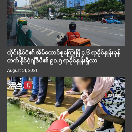
ထိုင်းနိုင်ငံ၏ အိမ်ထောင်စုကြွေးမြီ ၄.၆ ရာခိုင်နှုန်းခုန်
တက် နိုင်ငံ့ဂျီဒီပီ၏ ၉၀.၅ ရာခိုင်နှုန်းရှိလာ
August 31, 2021