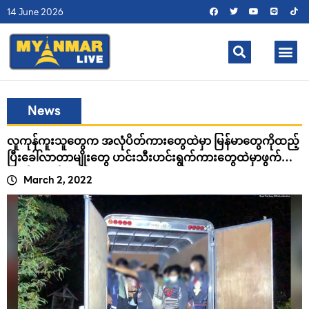
14 June 2026
News
လူကုန်ကူးသူတွေက အလုံပိတ်ကားတွေထဲမှာ မြန်မာတွေကိုထည့်
ပြီးခေါ်လာတာမျိုးတွေ ဟင်းသီးဟင်းရွက်ကားတွေထဲမှာဖွက်ပြီး
သယ်ဆောင်လာတာမျိုးတွေရှိလာ
March 2, 2022