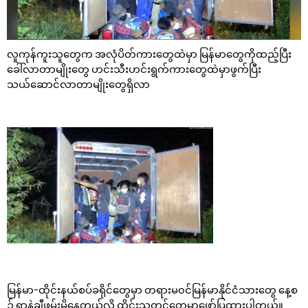
လူကုန်ကူးသူတွေက အလုံပိတ်ကားတွေထဲမှာ မြန်မာတွေကိုထည့်ပြီး
ခေါ်လာတာမျိုးတွေ ဟင်းသီးဟင်းရွက်ကားတွေထဲမှာဖွက်ပြီး
သယ်ဆောင်လာတာမျိုးတွေရှိလာ
မြန်မာ-ထိုင်းနယ်စပ်ခရိုင်တွေမှာ တရားမ၀င်မြန်မာနိုင်ငံသားတွေ နေ့စ
ဥ် ရာနဲ့ချီဖမ်းမိနေတယ်လို့ ထိုင်းသတင်တွေမှာဖော်ပြထားပါတယ်။