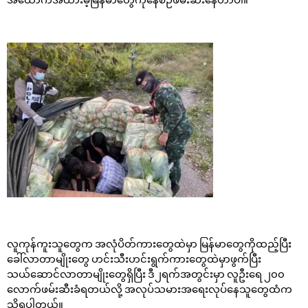
အထောက်အထားမဲ့မြန်မာတွေကိုနေစဉ်ဖမ်းဆီးနေတာပါ။
လူကုန်ကူးသူတွေက အလုံပိတ်ကားတွေထဲမှာ မြန်မာတွေကိုထည့်ပြီး
ခေါ်လာတာမျိုးတွေ ဟင်းသီးဟင်းရွက်ကားတွေထဲမှာဖွက်ပြီး
သယ်ဆောင်လာတာမျိုးတွေရှိပြီး ဒီ၂ရက်အတွင်းမှာ လူဦးရေ ၂၀၀
လောက်ဖမ်းဆီးခံရတယ်လို့ အလုပ်သမားအရေးလုပ်နေသူတွေထံက
သိရပါတယ်။