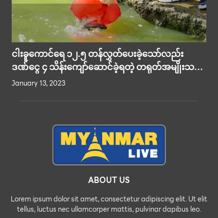
ငါးခူကောင်ရေ ၁၂.၅ တန်လွှတ်ပေးခဲ့သော်လည်း
ဒဏ်ငွေ ၄ သိန်းကျော်ဆောင်ခဲ့ရတဲ့ တရုတ်အမျိုးသမီး
တစ်ဦး
January 13, 2023
ABOUT US
Lorem ipsum dolor sit amet, consectetur adipiscing elit. Ut elit
tellus, luctus nec ullamcorper mattis, pulvinar dapibus leo.