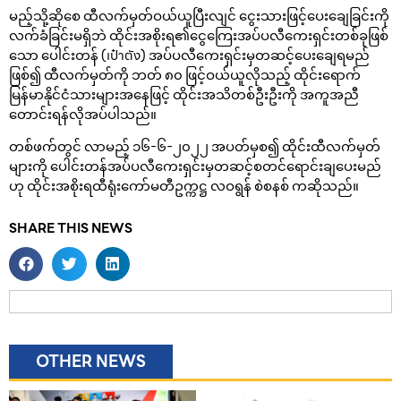
မည့်သို့ဆိုစေ ထီလက်မှတ်ဝယ်ယူပြီးလျင် ငွေးသားဖြင့်ပေးချေခြင်းကို
လက်ခံခြင်းမရှိဘဲ ထိုင်းအစိုးရ၏ငွေကြေးအပ်ပလီကေးရှင်းတစ်ခုဖြစ်
သော ပေါင်းတန် (เป๋าตัง) အပ်ပလီကေးရှင်းမှတဆင့်ပေးချေရမည်
ဖြစ်၍ ထီလက်မှတ်ကို ဘတ် ၈၀ ဖြင့်ဝယ်ယူလိုသည့် ထိုင်းရောက်
မြန်မာနိုင်ငံသားများအနေဖြင့် ထိုင်းအသိတစ်ဦးဦးကို အကူအညီ
တောင်းရန်လိုအပ်ပါသည်။
တစ်ဖက်တွင် လာမည့် ၁၆-၆-၂၀၂၂ အပတ်မှစ၍ ထိုင်းထီလက်မှတ်
များကို ပေါင်းတန်အပ်ပလီကေးရှင်းမှတဆင့်စတင်ရောင်းချပေးမည်
ဟု ထိုင်းအစိုးရထီရုံးကော်မတီဥက္ကဋ္ဌ လဝရွန် စဲစနစ် ကဆိုသည်။
SHARE THIS NEWS
OTHER NEWS