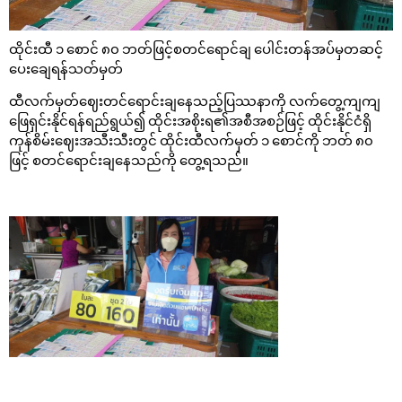
ထိုင်းထီ ၁ စောင် ၈၀ ဘတ်ဖြင့်စတင်ရောင်ချ ပေါင်းတန်အပ်မှတဆင့်
ပေးချေရန်သတ်မှတ်
ထီလက်မှတ်ဈေးတင်ရောင်းချနေသည့်ပြဿနာကို လက်တွေ့ကျကျ
ဖြေရှင်းနိုင်ရန်ရည်ရွယ်၍ ထိုင်းအစိုးရ၏အစီအစဉ်ဖြင့် ထိုင်းနိုင်ငံရှိ
ကုန်စိမ်းဈေးအသီးသီးတွင် ထိုင်းထီလက်မှတ် ၁ စောင်ကို ဘတ် ၈၀
ဖြင့် စတင်ရောင်းချနေသည်ကို တွေ့ရသည်။