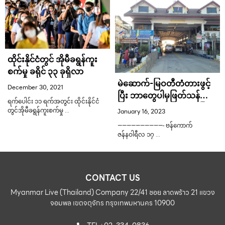
ထိုင်းနိုင်ငံတွင် အိုမီခရွန်ကူး
စက်မှု ခရိုင် ၃၃ ခုရှိလာ
မဲဆောက်-မြဝတီတံတားဖွင့်
December 30, 2021
ပြီး ဘာတွေပါမှဖြတ်သန်
ရက်ပေါင်း ၁၁ ရက်အတွင်း ထိုင်းနိုင်ငံ
သွားလာလို့ရလဲ ဒီမှာအဖြေရှိ
January 16, 2023
တွင်အိုမီခရွန်ကူးစက်မှု …
တယ်
——————————- ဗန်ကောက်
ဇန်နဝါရီလ ၁၇ …
CONTACT US
Myanmar Live (Thailand) Company 22/41 ซอย ลาดพร้าว 21 แขวง
จอมพล เขตจตุจักร กรุงเทพมหานคร 10900