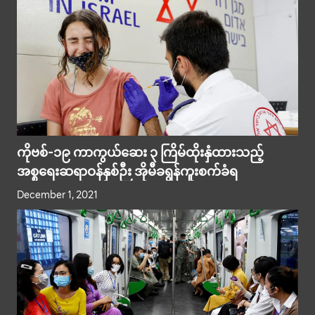
ကိုဗစ်-၁၉ ကာကွယ်ဆေး ၃ ကြိမ်ထိုးနှံထားသည့်
အစ္စရေးဆရာဝန်နှစ်ဉီး အိုမီခရွန်ကူးစက်ခံရ
December 1, 2021