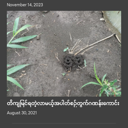
ယားမီဒီယာတွေက ဖော်ပြခဲ့ပါတယ်။
November 14, 2023
တိကျမြင်ရတဲ့လာမယ့်အပါတ်စဉ်တွက်ဂဏန်းကောင်း
August 30, 2021