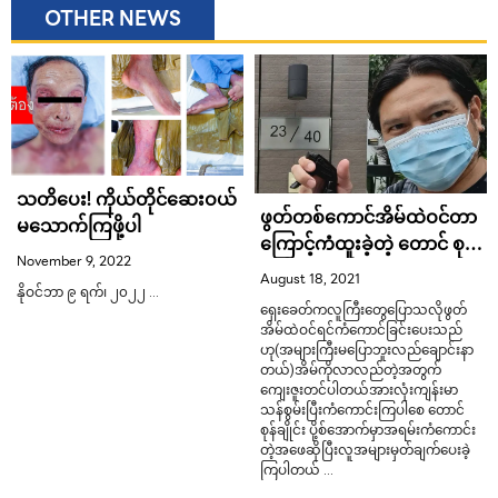
OTHER NEWS
သတိပေး! ကိုယ်တိုင်ဆေးဝယ်
ဖွတ်တစ်ကောင်အိမ်ထဲဝင်တာ
မသောက်ကြဖို့ပါ
ကြောင့်ကံထူးခဲ့တဲ့ တောင် စုန်
November 9, 2022
ချိုင်း
August 18, 2021
နိုဝင်ဘာ ၉ ရက်၊ ၂၀၂၂ …
ရှေးခေတ်ကလူကြီးတွေပြောသလိုဖွတ်
အိမ်ထဲဝင်ရင်ကံကောင်ခြင်းပေးသည်
ဟု(အများကြီးမပြောဘူးလည်ချောင်းနာ
တယ်)အိမ်ကိုလာလည်တဲ့အတွက်
ကျေးဇူးတင်ပါတယ်အားလုံးကျန်းမာ
သန်စွမ်းပြီးကံကောင်းကြပါစေ တောင်
စုန်ချိုင်း ပို့စ်အောက်မှာအရမ်းကံကောင်း
တဲ့အဖေဆိုပြီးလူအများမှတ်ချက်ပေးခဲ့
ကြပါတယ် …