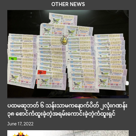
OTHER NEWS
ပထမဆုဘတ် ၆ သန်းသာမကနောက်ပိတ် ၂လုံးဂဏန်း
၃၈ စောင်ကံထူးခဲ့တဲ့အရမ်းကောင်းခဲ့တဲ့ကံထူးရှင်
June 17, 2022