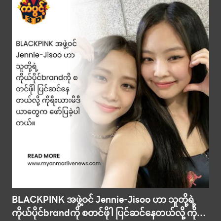
BLACKPINK အဖွဲ့ဝင် Jennie-Jisoo ဟာ သူတို့ရဲ့
ကိုယ်ပိုင်brandကို စတင်ဖိုါ ပြင်ဆင်နေတယ်လို့ ကိုရီး