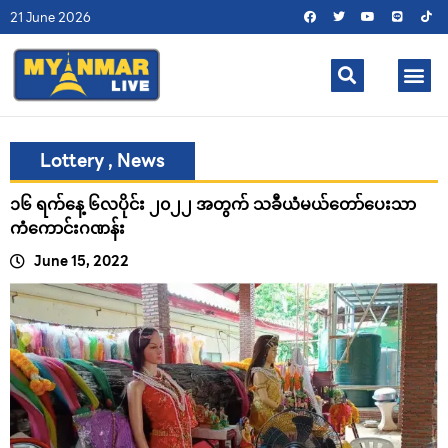
21 June 2026
Lottery
,
News
၁၆ ရက်နေ့ ၆လပိုင်း ၂၀၂၂ အတွက် သခီယံမယ်တော်ပေးသာ
ကံကောင်းဂဏန်း
June 15, 2022