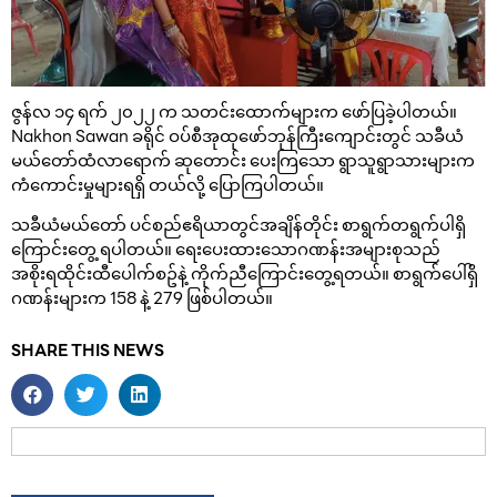
ဇွန်လ ၁၄ ရက် ၂၀၂၂ က သတင်းထောက်များက ဖော်ပြခဲ့ပါတယ်။
Nakhon Sawan ခရိုင် ဝပ်စီအုထုဖော်ဘုန်ကြီးကျောင်းတွင် သခီယံ
မယ်တော်ထံလာရောက် ဆုတောင်း ပေးကြသော ရွာသူရွာသားများက
ကံကောင်းမှုများရရှိ တယ်လို့ ပြောကြပါတယ်။
သခီယံမယ်တော် ပင်စည်ဧရိယာတွင်အချိန်တိုင်း စာရွက်တရွက်ပါရှိ
ကြောင်းတွေ့ ရပါတယ်။ ရေးပေးထားသောဂဏန်းအများစုသည်
အစိုးရထိုင်းထီပေါက်စဥ်နဲ့ ကိုက်ညီကြောင်းတွေ့ရတယ်။ စာရွက်ပေါ်ရှိ
ဂဏန်းများက 158 နဲ့ 279 ဖြစ်ပါတယ်။
SHARE THIS NEWS