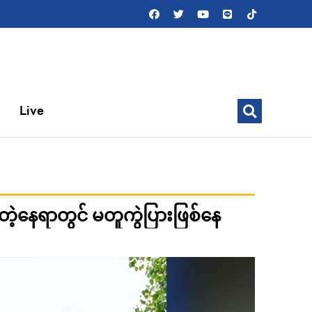
Live
ဲ့နေရာတွင် မတူကွဲပြားဖြစ်နေ