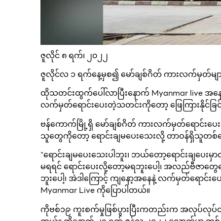
ဇူလိုင် ၈ ရက်၊ ၂၀၂၂
ဇူလိုင်လ ၁ ရက်နေ့မှစ၍ မော်ချစ်ဂိတ် ကားလက်မှတ်မျာ
ထိုသတင်းထွက်ပေါ်လာပြီးနောက် Myanmar live အနေနဲ့ 
လက်မှတ်ရောင်းပေးတဲ့သတင်းကိုတော့ ဖြေကြားနိုင်ခြင်းမ
ဗန်ကောက်မြို့ရှိ မော်ချစ်ဂိတ် ကားလက်မှတ်ရောင်းပေးန
သူတွေကိုတော့ ရောင်းချမပေးသေးလို့ တာဝန်ရှိသူတ
“ရောင်းချမပေးသေးပါဘူး၊ ဘယ်တော့ရောင်းချပေးမှာလဲဆ
မရရင် ရောင်းပေးလို့တော့မရဘူးပေါ့၊ အလည်ဗီဇာတွ
ဘူးပေါ့၊ အဲဒါကြောင့် ကျနော့အနေနဲ့ လက်မှတ်ရောင်းပေ
Myanmar Live ကိုပြောပါတယ်။
ကိုဗစ်၁၉ ကူးစက်မှုဖြစ်ပွားပြီးကတည်းက အလုပ်လုပ်တ