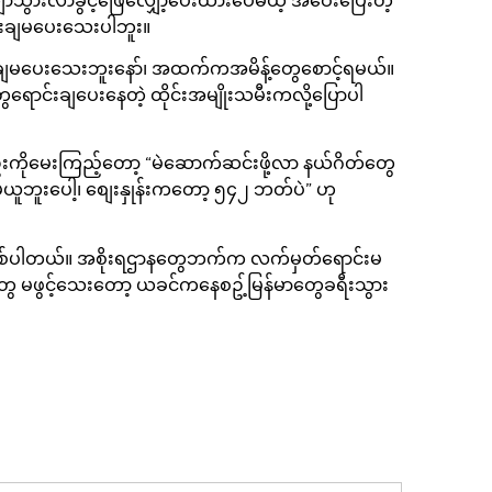
ျော်သွားလာခွင့်ဖြေလျှော့ပေးထားပေမယ့် အဝေးပြေးတဲ့
င်းချမပေးသေးပါဘူး။
်းချမပေးသေးဘူးနော်၊ အထက်ကအမိန့်တွေစောင့်ရမယ်။
ောင်းချပေးနေတဲ့ ထိုင်းအမျိုးသမီးကလို့ပြောပါ
ဦးကိုမေးကြည့်တော့ “မဲဆောက်ဆင်းဖို့လာ နယ်ဂိတ်တွေ
ဘူးပေါ့၊ စျေးနှုန်းကတော့ ၅၄၂ ဘတ်ပဲ” ဟု
တွေဖြစ်ပါတယ်။ အစိုးရဌာနတွေဘက်က လက်မှတ်ရောင်းမ
တွေ မဖွင့်သေးတော့ ယခင်ကနေစဥ့်မြန်မာတွေခရီးသွား