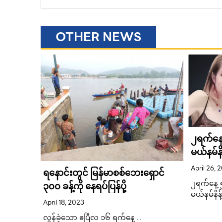
OTHER NEWS
၂ရက်နေ
ေကြီးမှု
မယ်နမ်နိ
ညွှန်ပြ
April 26, 
ရနောင်းတွင် မြန်မာစစ်ဘေးရှောင်
၂ရက်နေ့ 
၃၀၀ ခန့်ကို နေရပ်ပြန်ပို့
ုဘာ
မယ်နမ်နိန်
April 18, 2023
လွန်ခဲ့သော ဧပြီလ ၁၆ ရက်နေ့ …