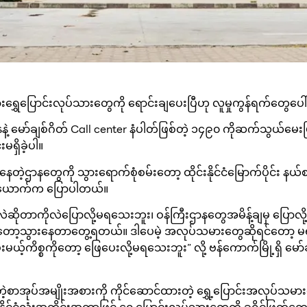
းရွှေပြောင်းလုပ်သားတွေကို ရောင်းချပေးပြီဟု လူမှုကွန်ရက်တွေပေ
မော်ချစ်ဂိတ် Call center နံပါတ်ဖြစ်တဲ့ ၁၄၉၀ ကိုဆက်သွယ်မေးမြ
ရှိခဲ့ပါ။
ေတဲ့ဌာနတွေကို သွားရောက်စုံစမ်းတော့ ထိုင်းနိုင်ငံမြောက်ပိုင်း 
စ်ယောက်က ပြောပါတယ်။
ိုတာကိုလဲပြောလို့မရသေးဘူး၊ ဝန်ကြီးဌာနတွေအမိန့်ချမှ ပြောလို
ေတော့သွားနေတာတွေ့ရတယ်။ ဒါပေမဲ့ အလုပ်သမားတွေဆိုရင်တော့ 
းမယ့်ကိစ္စကိုတော့ ဖြေပေးလို့မရသေးဘူး” လို့ ဗန်ကောက်မြို့ရှိ 
ဲ့စာအုပ်အမျိုးအစားကို ကိုင်ဆောင်ထားတဲ့ ရွှေ့ပြောင်းအလုပ်သမာ