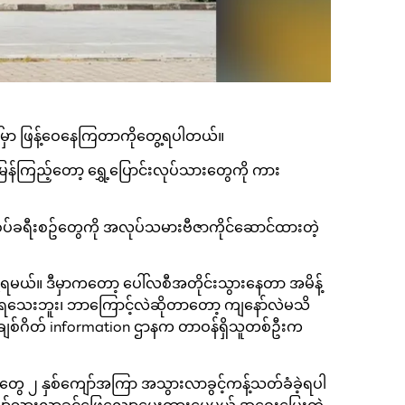
ါ်မှာ ဖြန့်ဝေနေကြတာကိုတွေ့ရပါတယ်။
န်ကြည့်တော့ ရွှေ့ပြောင်းလုပ်သားတွေကို ကား
နယ်စပ်ခရီးစဥ်တွေကို အလုပ်သမားဗီဇာကိုင်ဆောင်ထားတဲ့
့ရမယ်။ ဒီမှာကတော့ ပေါ်လစီအတိုင်းသွားနေတာ အမိန့်
မရသေးဘူး၊ ဘာကြောင့်လဲဆိုတာတော့ ကျနော်လဲမသိ
မော်ချစ်ဂိတ် information ဌာနက တာဝန်ရှိသူတစ်ဦးက
းတွေ ၂ နှစ်ကျော်အကြာ အသွားလာခွင့်ကန့်သတ်ခံခဲ့ရပါ