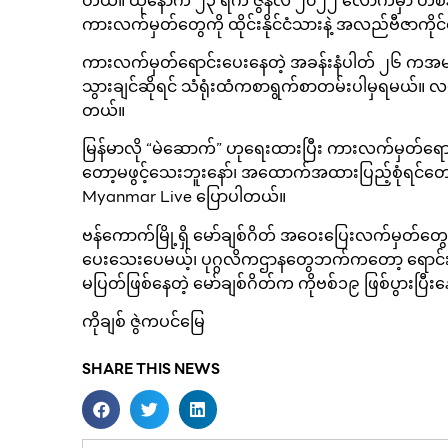
တယ်။ ထိုနောက် ၂၃ ရက် ဇွန်လ ၂၀၂၂ လောက်မှာ တစ်နိုင
ကားလက်မှတ်တွေကို ထိုင်းနိုင်ငံသားနဲ့ အလည်ဗီဇာက
ကားလက်မှတ်ရောင်းပေးနေတဲ့ အခန်းနံပါတ် ၂၆ ကအမျိ
သွားချင်ဆိုရင် သံရုံးထံကစာရွက်စာတမ်းပါမှရမယ်။ 
တယ်။
မြန်မာလို “မဲဆောက်” ဟုရေးထားပြီး ကားလက်မှတ်ရောင
တော့မဖွင့်သေးဘူးနော်၊ အထောက်အထားပြည့်စုံရင်တေ
Myanmar Live ပြောပါတယ်။
ဗန်ကောက်မြို့ရှိ မော်ချစ်ဂိတ် အဝေးပြေးလက်မှတ်တ
ပေးသေးပေမယ့်၊ ပုဂ္ဂလိကဌာနတွေဘက်ကတော့ ရောင်းချပ
မပြတ်ဖြစ်နေတဲ့ မော်ချစ်ဂိတ်က ကိုဗစ်၁၉ ဖြစ်ပွားပြီး
ကိုချစ် ဇွဲကပင်မြေ
SHARE THIS NEWS