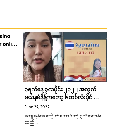
sino
r online
၁ရက်နေ့ ၇လပိုင်း ၂၀၂၂ အတွက်
မိုးဗြဲမ
မယ်နမ်နိန့်ကတော့ ၆တစ်လုံးပိုင် ပေး
ဘုန်းကြီ
ထားပါတယ်။ တစ်လုံးပိုင် – 6 နှစ်လုံး
June 29, 2022
စာခံလူသာ
ဂဏန်း – 60-63-03 သုံးလုံးဂဏန်း –
September
ကျေးနူန်းပေးတဲ့ ကံကောင်းတဲ့ ၃လုံးဂဏန်း
တယ်ဟု ထ
063
စက်တင်ဘ
သည် …