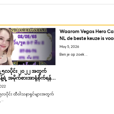
Waarom Vegas Hero Ca
NL de beste keuze is voo
gokkers
May 5, 2026
Ben je op zoek …
့ ၅လပိုင်း ၂၀၂၂ အတွက်
န့်ရဲ့ အမိုက်စားအာရုံစိုက်ရန်
ထား သော ထီဂဏန်းများ
2022
၅လပိုင်း ထီဝါသနာရှင်များအတွက်
့ …