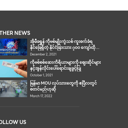
THER NEWS
အိုမီခရွန် ကိုဗစ်မျိုးကွဲသစ် ကူးစက်ခံရ
နိုင်ခြေရှိတဲ့ နိုင်ငံခြားသား ၇၀၀ ကျော်ထိုင်း
နိုင်ငံအနှံ့အပြားမှာရှိနေ !
December 2, 2021
ကိုဗစ်စစ်ဆေးကိရိယာများကို ဈေးဆိုင်များ
နှင့်အွန်လိုင်းပေါ်ရောင်းချခွင့်ပြု
October 1, 2021
မြန်မာ MOU လုပ်သားတွေကို ဧပြီလတွင်
စတင်မည်ဟုဆို
March 17, 2022
OLLOW US