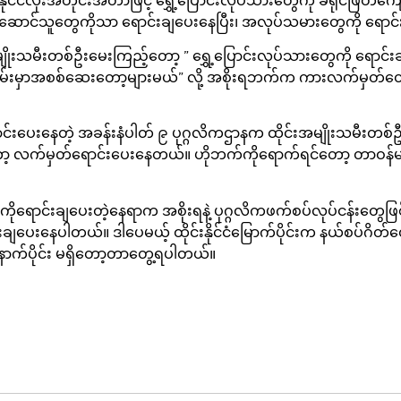
်ငံလုံးအတိုင်းအတာဖြင့် ရွှေ့ပြောင်းလုပ်သားတွေကို ခရိုင်ဖြတ်က
ိုင်ဆောင်သူတွေကိုသာ ရောင်းချပေးနေပြီး၊ အလုပ်သမားတွေကို ရော
ုးသမီးတစ်ဦးမေးကြည့်တော့ ” ရွှေ့ပြောင်းလုပ်သားတွေကို ရောင
လမ်းမှာအစစ်ဆေးတော့များမယ်” လို့ အစိုးရဘက်က ကားလက်မှတ်တွေရ
်းပေးနေတဲ့ အခန်းနံပါတ် ၉ ပုဂ္ဂလိကဌာနက ထိုင်းအမျိုးသမီးတစ်
ာ့ လက်မှတ်ရောင်းပေးနေတယ်။ ဟိုဘက်ကိုရောက်ရင်တော့ တာဝန်မယူ
ွေကိုရောင်းချပေးတဲ့နေရာက အစိုးရနဲ့ ပုဂ္ဂလိကဖက်စပ်လုပ်ငန်း
ေးနေပါတယ်။ ဒါပေမယ့် ထိုင်းနိုင်ငံမြောက်ပိုင်းက နယ်စပ်ဂိတ်
နောက်ပိုင်း မရှိတော့တာတွေ့ရပါတယ်။