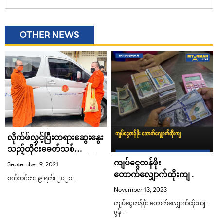
OTHER NEWS
လိုက်ဖ်လွှင့်ပြီးတရားဆွေးနွေး
သည့်ထိုင်းခေတ်သစ်
တရားဟောဆရာတော်နှစ်ပါး
ကျပ်ငွေတန်ဖိုး
September 9, 2021
လွှတ်တော်သို့ပင့်ခံရ
တောက်လျှောက်ထိုးကျ .
စက်တင်ဘာ ၉ ရက်၊ ၂၀၂၁ …
November 13, 2023
ကျပ်ငွေတန်ဖိုး တောက်လျှောက်ထိုးကျ .
ဇွန် …