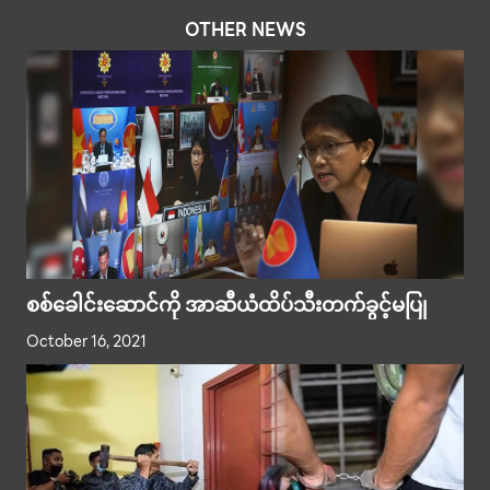
OTHER NEWS
စစ်ခေါင်းဆောင်ကို အာဆီယံထိပ်သီးတက်ခွင့်မပြု
October 16, 2021