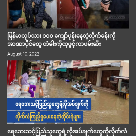
မြန်မာလုပ်သား ၁၀၀ ကျော်ပုန်းနေတဲ့တိုက်ခန်းကို
အာဏာပိုင်တွေ တံခါးကိုထုဖွင့်ကာဖမ်းဆီး
August 10, 2022
ရေဘေးသင့်ပြည်သူတွေရဲ့လိုအပ်ချက်တွေကိုလိုက်လံ