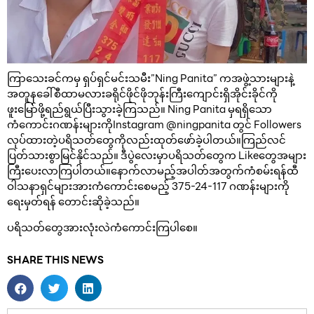
ကြာသေးခင်ကမှ ရှပ်ရှင်မင်းသမီး”Ning Panita” ကအဖွဲ့သားများနဲ့
အတူနခေါ်စီထာမလားခရိုင်ဖိုင်ဖိုဘုန်းကြီးကျောင်းရှိအိုင်းခိုင်ကို
ဖူးမြော်ဖို့ရည်ရွယ်ပြီးသွားခဲ့ကြသည်။ Ning Panita မှရရှိသော
ကံကောင်းဂဏန်းများကိုInstagram @ningpanita တွင် Followers
လုပ်ထားတဲ့ပရိသတ်တွေကိုလည်းထုတ်ဖော်ခဲ့ပါတယ်။ကြည်လင်
ပြတ်သားစွာမြင်နိုင်သည်။ ဒီပွဲလေးမှာပရိသတ်တွေက Likeတွေအများ
ကြီးပေးလာကြပါတယ်။နောက်လာမည့်အပါတ်အတွက်ကံစမ်းရန်ထီ
ဝါသနာရှင်များအားကံကောင်းစေမည့် 375-24-117 ဂဏန်းများကို
ရေးမှတ်ရန် တောင်းဆိုခဲ့သည်။
ပရိသတ်တွေအားလုံးလဲကံကောင်းကြပါစေ။
SHARE THIS NEWS