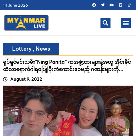
14 June 2026
Lottery
,
News
ရှပ်ရှင်မင်းသမီး”Ning Panita” ကအဖွဲ့သားများနဲ့အတူ အိုင်းခိုင်
ထံလာရောက်ဂါရဝပြုပြီးကံကောင်းစေမည့် ဂဏန်းများကို
ရှင်းရှင်းလင်းလင်းဖော်ပြခဲ့ပါသည်။
August 9, 2022