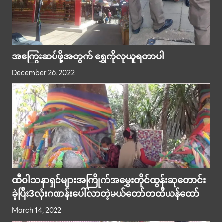
အကြွေးဆပ်ဖို့အတွက် ရွှေကိုလုယူရတာပါ
December 26, 2022
ထီ၀ါသနာရှင်များအကြိုက်အမွှေးတိုင်ထွန်းဆုတောင်း
ခဲ့ပြီး3လုံးဂဏန်းပေါ်လာတဲ့မယ်တော်တထီယန်ထော်
March 14, 2022