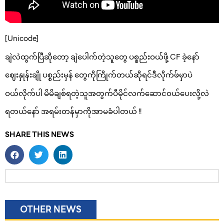
[Unicode]
ချဲလဲထွက်ပြီဆိုတော့ ချဲပေါက်တဲ့သူတွေ ပစ္စည်းဝယ်ဖို့ CF ခဲ့နော်
ဈေးနှုန်းချို ပစ္စည်းမှန် တွေကိုကြိုက်တယ်ဆိုရင်ဒီလိုက်ဖ်မှာပဲ
ဝယ်လိုက်ပါ မိမိချစ်ရတဲ့သူအတွက်ပီမိုင်လက်ဆောင်ဝယ်ပေးလို့လဲ
ရတယ်နော် အရမ်းတန်မှာကိုအာမခံပါတယ် !!
SHARE THIS NEWS
OTHER NEWS