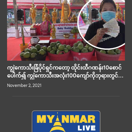
ကျွဲကောသီးခြံပိုင်ရှင်ကတော့ ထိုင်းထီဂဏန်း10စောင်
ပေါက်၍ ကျွဲကောသီးအလုံး100ကျော်ကိုဘုရားတွင်
ကပ်လှူ
November 2, 2021