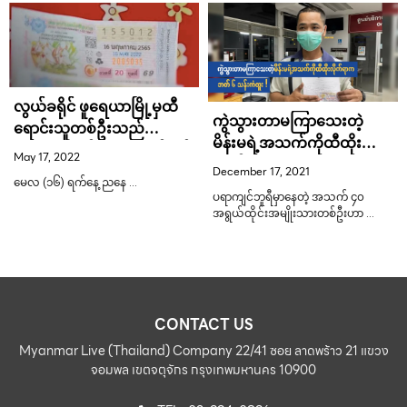
လွယ်ခရိုင် ဖူရေယာမြို့မှထီ
ကွဲသွားတာမကြာသေးတဲ့
ရောင်းသူတစ်ဦးသည်
မိန်းမရဲ့အသက်ကိုထီထိုး
Phichit ခရိုင်သို့ ထီရောင်းရန်
May 17, 2022
လိုက်ရာက ပထမဆုကံထူး
သွားခဲ့သော်လည်း အားလုံးကို
December 17, 2021
သွားခဲ့တဲ့ထိုင်းအမျိုးသား !
မေလ (၁၆) ရက်နေ့ ညနေ …
မရောင်းနိုင်ဘဲ ကျန်လက်မှတ်
ပရာကျင်ဘူရီမှာနေတဲ့ အသက် ၄၀
များမှာ ပထမဆုရသွားကြောင
အရွယ်ထိုင်းအမျိုးသားတစ်ဦးဟာ …
CONTACT US
Myanmar Live (Thailand) Company 22/41 ซอย ลาดพร้าว 21 แขวง
จอมพล เขตจตุจักร กรุงเทพมหานคร 10900