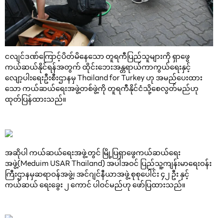
ငလျင်ဒဏ်ကြောင့်ပိတ်မိနေသော တူရကီပြည်သူများကို ရှာဖွေ
ကယ်ဆယ်နိုင်ရန်အတွက် ထိုင်းဘေးအန္တရာယ်ကာကွယ်ရေးနှင့်
လျော့ပါးရေးဦးစီးဌာနမှ Thailand for Turkey ဟု အမည်ပေးထား
သော ကယ်ဆယ်ရေးအဖွဲ့တစ်ဖွဲ့ကို တူရကီနိုင်ငံသို့စေလွတ်မည်ဟု
ထုတ်ပြန်ထားသည်။
အဆိုပါ ကယ်ဆယ်ရေးအဖွဲ့တွင် မြို့ပြရှာဖွေကယ်ဆယ်ရေး
အဖွဲ့(Meduim USAR Thailand) အပါအဝင် ပြည်သူ့ကျန်းမာရေးဝန်း
ကြီးဌာနမှဆရာဝန်အဖွဲ့၊ အင်ဂျင်နီယာအဖွဲ့ စုစုပေါင်း ၄၂ ဦး နှင့်
ကယ်ဆယ် ရေးခွေး ၂ ကောင် ပါဝင်မည်ဟု ဖော်ပြထားသည်။