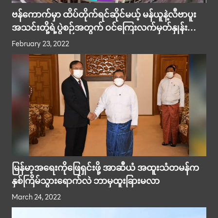
ဗန်ကောက်မှာ ထိပ်တိုက်ရင်ဆိုင်မယ့် မန်ယူနဲ့လီဗာပူး
အသင်းတို့ရဲ့ပွဲစဉ်အတွက် ဝင်ကြေးလက်မှတ်နှုန်းထား
ထွက်ပေါ်လာ
February 23, 2022
မြန်မာ့အရေးကိုဖြေရှင်းဖို့ အာဆီယံ အထူးသံတမန်က
နှစ်ကြိမ်သွားရောက်လဲ ဘာမှထူးခြားမလာ
March 24, 2022