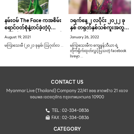
နမ်းဝမ် The Face ကအစိမ်း
၁ရက်နေ့ ၂ လပိုင်း ၂၀၂၂ ခု
ရောင်ဝတ်စုံနဲ့တင်ခဲ့တဲ့ပုံ
နှစ် တရုတ်နှစ်သစ်ကူးအတွက်
ကြောင့် လူတွေကအလေးချိန်
ကံကောင်းစေသောထီဂဏန်း
August 19, 2021
January 26, 2022
ကိုသိချင်နေကြပါတယ်။
များကို ကျေဖွန်ဘီယာကနေ
မကြာသေးမီ (၂၀၂၁ ခုနှစ်၊ သြဂုတ်လ …
မကြာသေးမီက ကျေဖွန်ဘီယာ ရဲ့
ပြီးတော့ ထုတ်ဖော်ပြောပြ
တိုက်ရိုက်ထုတ်လွှင့်ပြသတဲ့ facebook
liveမှာ …
CONTACT US
Myanmar Live (Thailand) Company 22/41 ซอย ลาดพร้าว 21 แขวง
จอมพล เขตจตุจักร กรุงเทพมหานคร 10900
TEL : 02-334-0836
FAX : 02-334-0836
CATEGORY