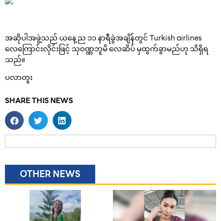
အဆိုပါအဖွဲ့သည် ယနေ့ည ၁၁ နာရီခွဲအချိန်တွင် Turkish airlines
လေကြောင်းလိုင်းဖြင့် သုဝဏ္ဏဘူမိ လေဆိပ် မှထွက်ခွာမည်ဟု သိရှိရ
သည်။
ပလာတူး
SHARE THIS NEWS
OTHER NEWS