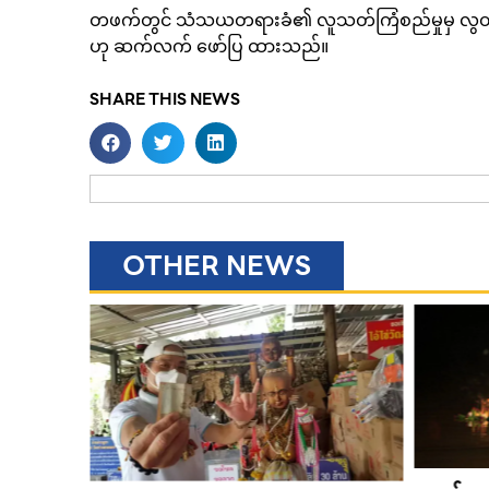
တဖက်တွင် သံသယတရားခံ၏ လူသတ်ကြံစည်မှုမှ လွတ်မြ
ဟု ဆက်လက် ဖော်ပြ ထားသည်။
SHARE THIS NEWS
OTHER NEWS