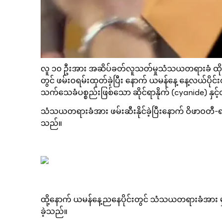
လူ ၁၀ ဦးအား အဆိပ်ခတ်လူသတ်မှုသံသယတရားခံ ထိုင်းအ
တွင် ဖမ်းဝရမ်းထုတ်ခဲ့ပြီး နောက် ယမန်နေ့ နေ့လယ်ပိုင်
သက်သေခံပစ္စည်းဖြစ်သော ဆိုင်ရာနိုက် (cyanide) နှင
သံသယတရားခံအား ဖမ်းဆီးနိုင်ခဲ့ပြီးနောက် ဝိဖာဝတီ-ရန
သည်။
ထို့နောက် ယမန်နေ့ညနေပိုင်းတွင် သံသယတရားခံအား မှု
ခဲ့သည်။