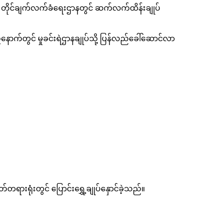
ရှိ တိုင်ချက်လက်ခံရေးဌာနတွင် ဆက်လက်ထိန်းချုပ်
က်တွင် မှုခင်းရဲဌာနချုပ်သို့ ပြန်လည်ခေါ်ဆောင်လာ
းရုံးတွင် ပြောင်းရွှေ့ချုပ်နှောင်ခဲ့သည်။