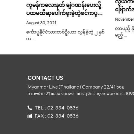
လွယ်ကရထ
ကူမန်ကလေးနတ် ချဲဂဏန်းပေးလို့
ဗြောက်အိ
ပထမထီဆုပေါက်ဖူးခဲ့တဲ့စင်ကပူ
းယူ-၂၃
ဗန်ကောက
November 
နိုင်ငံသား
ဝတ်ဆင်
August 30, 2021
ျင်းသီဆို
လာမည့် န
စင်္ကာပူနိုင်ငံသားတစ်ဦးဟာ လွန်ခဲ့တဲ့ ၂ နှစ်
မည့် …
က …
 ၁၈ …
CONTACT US
Myanmar Live (Thailand) Company 22/41 ซอย
ลาดพร้าว 21 แขวง จอมพล เขตจตุจักร กรุงเทพมหานคร 10
TEL : 02-334-0836
FAX : 02-334-0836