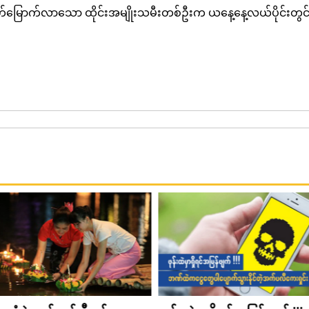
ောက်လာသော ထိုင်းအမျိုးသမီးတစ်ဦးက ယနေ့နေ့လယ်ပိုင်းတွင် 