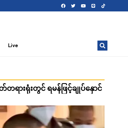
Live
းရုံးတွင် ရမန်ဖြင့်ချုပ်နှောင်