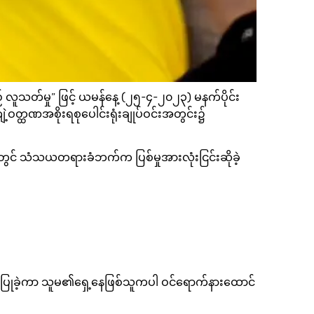
သတ်မှု” ဖြင့် ယမန်နေ့ (၂၅-၄-၂၀၂၃) မနက်ပိုင်း
ျဲ့ဝတ္ထဏအစိုးရစုပေါင်းရုံးချုပ်ဝင်းအတွင်း၌
ာတွင် သံသယတရားခံဘက်က ပြစ်မှုအားလုံးငြင်းဆိုခဲ့
်လက်ပြုခဲ့ကာ သူမ၏ရှေ့နေဖြစ်သူကပါ ဝင်ရောက်နားထောင်