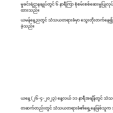
မှုခင်းရဲဌာနချုပ်တွင် ၆ နာရီကြာ စုံစမ်းစစ်ဆေးမှုပ
ထားသည်။
ယမန်နေ့ညတွင် သံသယတရားခံမှာ သွေးတိုးတက်နေ၍ ည ၁ န
ခဲ့သည်။
ယနေ့ (၂၆-၄-၂၀၂၃) နေ့လယ် ၁၁ နာရီအချိန်တွင် သံသယတရ
တဆက်တည်းတွင် သံသယတရားခံ၏ရှေ့နေဖြစ်သူက ဘတ်င