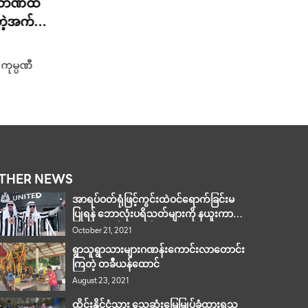
!! ဘဏ်ထဲ
ထိုင်းတွ
တဲ့အက်ပ
ငါးထပ်တ
သေဆုံး
January 2
 ကုမ္ပဏီ
———————
၂၆ …
THER NEWS
အာရပ်ဝတ်ရုံဖြင့်ကွင်းထဲဝင်ရောက်ခြင်းမ
ပြုရန် ဘောလုံးပရိသတ်များကို နယူးကာ
ဆယ်အသင်း တောင်းဆို
October 21, 2021
ရွာသူရွာသားများဂဏန်းကောင်းလာတောင်း
ကြတဲ့ တခီယန်ထောင်
August 23, 2021
ထိုင်းနိုင်ငံသား သေဆုံးမြေမြုပ်ခံထားရသူ