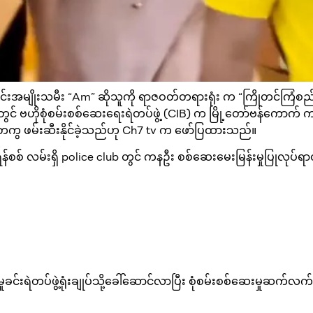
မျိုးသမီး “Am” ဆိုသူကို ရာဇဝတ်တရားရုံး က “ကြိုတင်ကြံစည် လူ
းတွင် ဗဟိုစုံစမ်းစစ်ဆေးရေးရဲတပ်ဖွဲ့ (CIB) က မြို့တော်ဗန်ကောက် က
့်တကွ ဖမ်းဆီးနိုင်ခဲ့သည်ဟု Ch7 tv က ဖော်ပြထားသည်။
်စစ် လမ်းရှိ police club တွင် ကနဦး စစ်ဆေးမေးမြန်းမှုပြုလုပ်ရ
ခင်းရဲတပ်ဖွဲ့ရုံးချုပ်သို့ခေါ်ဆောင်လာပြီး စုံစမ်းစစ်ဆေးမှုဆက