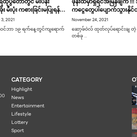
ုံပွဲတော်တွင် မီးပန်း
ဖုန်းထဲမှာရှိရင်အမြန်ဖျက် !
ုး မီးပုံး ကစားခြင်းမပြုရန်
ကငွေတွေပါပျောက်သွားနိုင်
်အစိုးရ ထုတ်ပြန်
လီကေးရှင်း ၁၃ ခု !
3, 2021
November 24, 2021
ိုဝင်ဘာ ၁၉ ရက်နေ့တွင်ကျရောက်
ဆော့ဖ်ဝဲလ် ထုတ်လုပ်ရောင်းချ တဲ့
တစ်ခု …
CATEGORY
O
Highlight
900
News
Entertainment
Lifestyle
Lottery
Sport