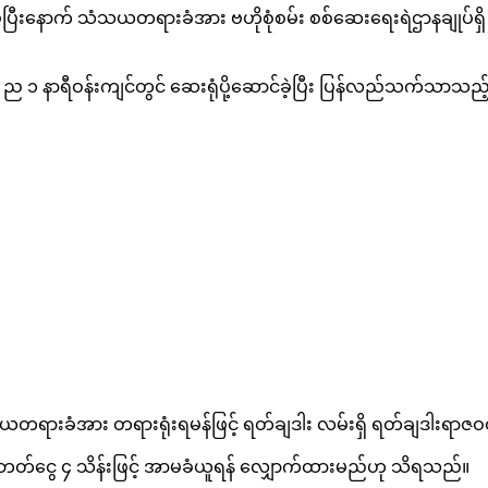
ြုလုပ်ပြီးနောက် သံသယတရားခံအား ဗဟိုစုံစမ်း စစ်ဆေးရေးရဲဌာနချုပ်
ာရီဝန်းကျင်တွင် ဆေးရုံပို့ဆောင်ခဲ့ပြီး ပြန်လည်သက်သာသည့်နော
ားခံအား တရားရုံးရမန်ဖြင့် ရတ်ချဒါး လမ်းရှိ ရတ်ချဒါးရာဇဝတ်တရာ
ွေ ၄ သိန်းဖြင့် အာမခံယူရန် လျှောက်ထားမည်ဟု သိရသည်။