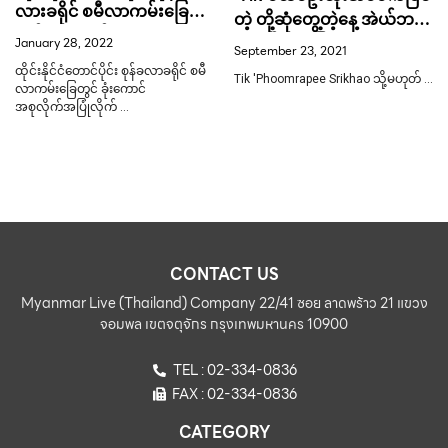
လားခရိုင် စမီလာကမ်းခြေ
တဲ့ တို့ဆုံတွေ့တဲ့နေ့ အဲယ်ဘမ်
တွင် ခုံးကောင်
အသစ်ကိုချပြခဲ့တဲ့’ Oui
January 28, 2022
September 23, 2021
အစုလိုက်အပြုံလိုက် တွေ့ရှိ
Buddha Bless’
ထိုင်းနိုင်ငံတောင်ပိုင်း စုန်ခလာခရိုင် စမီ
Tik 'Phoomrapee Srikhao သို့မဟုတ် …
လာကမ်းခြေတွင် ခုံးကောင်
အစုလိုက်အပြုံလိုက် …
CONTACT US
Myanmar Live (Thailand) Company 22/41 ซอย ลาดพร้าว 21 แขวง
จอมพล เขตจตุจักร กรุงเทพมหานคร 10900
TEL : 02-334-0836
FAX : 02-334-0836
CATEGORY