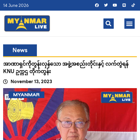
14 June 2026
News
အာဏာရှင်ကိုတွန်းလှန်သော အဖွဲ့အစည်းတိုင်းနှင့် လက်တွဲရန်
KNU ဥက္ကဌ တိုက်တွန်း
November 13, 2023