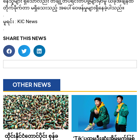
နေသူများ ရှိသော်လည်း တချို့တပ်ရင်းတပ်ဖွဲ့များမှာမူ ယခုအချိန်ထိ
တိုက်ခိုက်တာ မရှိသေးသည့် အပေါ် ဝေဖန်မှုများရှိနေခဲ့ပါသည်။
.
မူရင်း : KIC News
.
SHARE THIS NEWS
OTHER NEWS
ထိုင်းနိုင်ငံတောင်ပိုင်း စုန်ခ
‘Tik’ပထမဦးဆုံးအိမ်မက်ဖြစ်