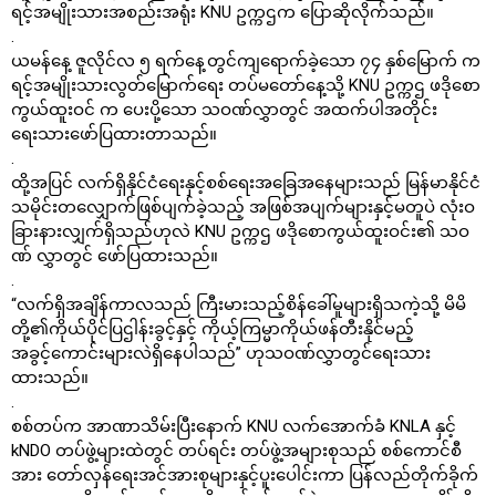
ရင့်အမျိုးသားအစည်းအရုံး KNU ဥက္ကဌက ပြောဆိုလိုက်သည်။
.
ယမန်နေ့ ဇူလိုင်လ ၅ ရက်နေ့တွင်ကျရောက်ခဲ့သော ၇၄ နှစ်မြောက် က
ရင့်အမျိုးသားလွတ်မြောက်ရေး တပ်မတော်နေ့သို့ KNU ဥက္ကဌ ဖဒိုစော
ကွယ်ထူးဝင် က ပေးပို့သော သဝဏ်လွှာတွင် အထက်ပါအတိုင်း
ရေးသားဖော်ပြထားတာသည်။
.
ထို့အပြင် လက်ရှိနိုင်ငံရေးနှင့်စစ်ရေးအခြေအနေများသည် မြန်မာနိုင်ငံ
သမိုင်းတလျှောက်ဖြစ်ပျက်ခဲ့သည့် အဖြစ်အပျက်များနှင့်မတူပဲ လုံးဝ
ခြားနားလျှက်ရှိသည်ဟုလဲ KNU ဥက္ကဌ ဖဒိုစောကွယ်ထူးဝင်း၏ သဝ
ဏ် လွှာတွင် ဖော်ပြထားသည်။
.
“လက်ရှိအချိန်ကာလသည် ကြီးမားသည့်စိန်ခေါ်မူများရှိသကဲ့သို့ မိမိ
တို့၏ကိုယ်ပိုင်ပြဌါန်းခွင့်နှင့် ကိုယ့်ကြမ္မာကိုယ်ဖန်တီးနိုင်မည့်
အခွင့်ကောင်းများလဲရှိနေပါသည်” ဟုသဝဏ်လွှာတွင်ရေးသား
ထားသည်။
.
စစ်တပ်က အာဏာသိမ်းပြီးနောက် KNU လက်အောက်ခံ KNLA နှင့်
kNDO တပ်ဖွဲ့များထဲတွင် တပ်ရင်း တပ်ဖွဲ့အများစုသည် စစ်ကောင်စီ
အား တော်လှန်ရေးအင်အားစုများနှင့်ပူးပေါင်းကာ ပြန်လည်တိုက်ခိုက်