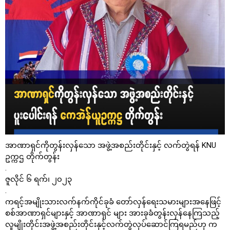
အာဏာရှင်ကိုတွန်းလှန်သော အဖွဲ့အစည်းတိုင်းနှင့် လက်တွဲရန် KNU
ဥက္ကဌ တိုက်တွန်း
.
ဇူလိုင် ၆ ရက်၊ ၂၀၂၃
.
ကရင့်အမျိုးသားလက်နက်ကိုင်ခုခံ တော်လှန်ရေးသမားများအနေဖြင့်
စစ်အာဏာရှင်များနှင့် အာဏာရှင် များ အားခုခံတွန်းလှန်နေကြသည့်
လူမျိုးတိုင်းအဖွဲ့အစည်းတိုင်းနှင့်လက်တွဲလုပ်ဆောင်ကြရမည်ဟု က