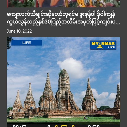
ကျေးလက်သီချင်းဆိုတော်ဘုရင်မ ဖူးဖုန်၀ါ ဒို၀ါကျန်
ကွယ်လွန်သည့်နှစ်30ပြည့်အထိမ်းအမှတ်ဖြင့်ကျင်းပပွဲ
ကြီးတွင်ထီ၀ါသနာရှင်များအနေဖြင့် ကံကောင်းစေမည့်
June 10, 2022
ဂဏန်းမျ