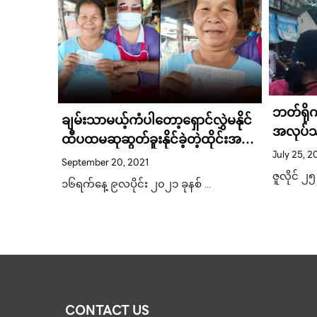
ဘတ်ရိုက်
ချမ်းသာမယ့်ကံပါတော့ရှောင်လွှဲမနိုင်
အလုပ်သမ
ထီပထမဆုဆွတ်ခူးနိုင်ခဲ့တဲ့ထိုင်းအ
ဈေးထက်
July 25, 2
်းနိုင်ငံ
ဒေါ်ကြီ
September 20, 2021
လုပ်သာ
ဆာခေါင်း
ဇူလိုင် ၂
၁၆ရက်နေ့ ၉လပိုင်း ၂၀၂၁ ခုနစ် …
CONTACT US