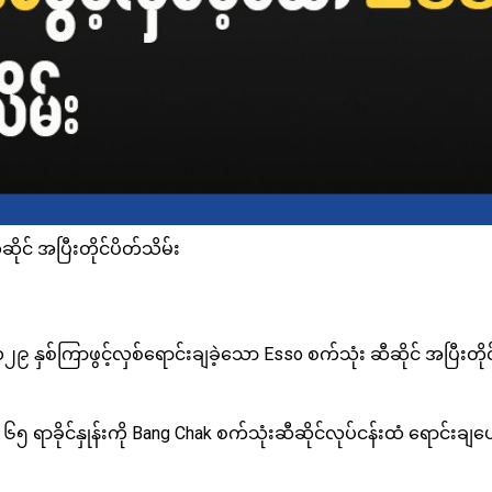
ဆိုင် အပြီးတိုင်ပိတ်သိမ်း
၉ နှစ်ကြာဖွင့်လှစ်ရောင်းချခဲ့သော Esso စက်သုံး ဆီဆိုင် အပြီးတို
ာ ၆၅ ရာခိုင်နှုန်းကို Bang Chak စက်သုံးဆီဆိုင်လုပ်ငန်းထံ ရောင်း