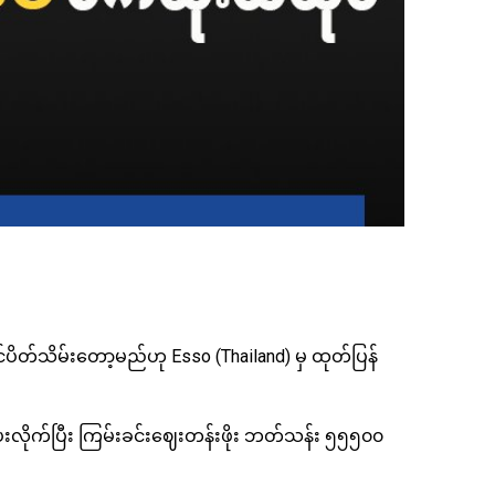
င်ပိတ်သိမ်းတော့မည်ဟု Esso (Thailand) မှ ထုတ်ပြန်
ချပေးလိုက်ပြီး ကြမ်းခင်းဈေးတန်းဖိုး ဘတ်သန်း ၅၅၅၀၀