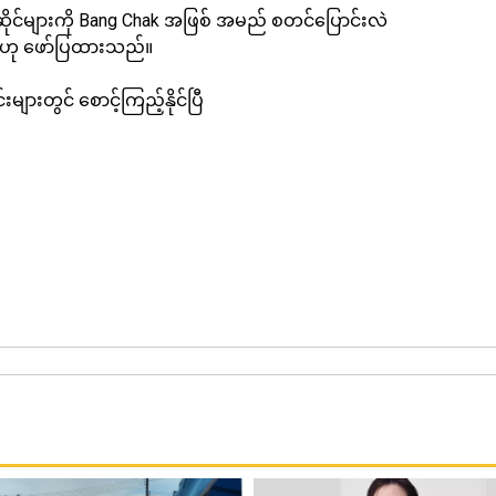
ုင်များကို Bang Chak အဖြစ် အမည် စတင်ပြောင်းလဲ
ည်ဟု ဖော်ပြထားသည်။
းတွင် စောင့်ကြည့်နိုင်ပြီ