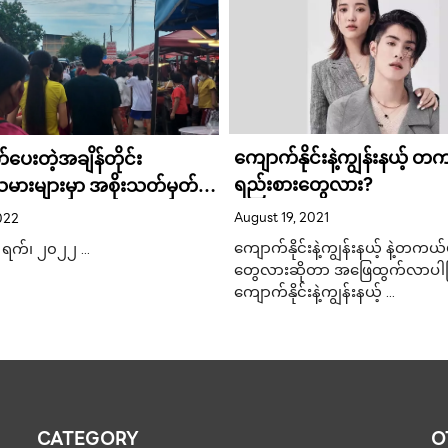
ကျောက်နိုင်းနဲ့ကျွန်းနယ့် တ
ပေးတဲ့အချိန်တိုင်း
ရည်းစားတွေလား?
ားများမှာ အစိုးသတ်မှတ်
 တဆတိုးပိုပေးနေရတယ်လို့
August 19, 2021
022
းတွေကပြော
ကျောက်နိုင်းနဲ့ကျွန်းနယ့် နဲ့တကယ
၅ ရက်၊ ၂၀၂၂ …
တွေလားဆိုတာ အ‌‌ဖြေထွက်လာပါပြ
ကျောက်နိုင်းနဲ့ကျွန်းနယ့် …
CATEGORY
O