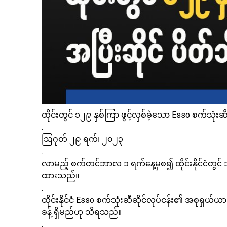
ထိုင်းတွင် ၁၂၉ နှစ်ကြာ ဖွင့်လှစ်ခဲ့သော Esso စက်သုံးဆီ
.
ဩဂုတ် ၂၉ ရက်၊ ၂၀၂၃
.
လာမည့် စက်တင်ဘာလ ၁ ရက်နေ့မှစ၍ ထိုင်းနိုင်ငံတွင် ၁၂
ထားသည်။
.
ထိုင်းနိုင်ငံ Esso စက်သုံးဆီဆိုင်လုပ်ငန်း၏ အစုရှယ်ယ
ခန့် ရှိမည်ဟု သိရသည်။
.