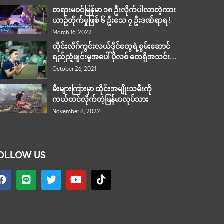
တရားမဝင်မြန်မာ ၁၈ ဦးလိုက်ပါလာတဲ့ကား
ယာဉ်တိုက်မှုဖြစ် ၆ ဦးသေ ၇ ဦးဒဏ်ရာရ !
March 16, 2022
ထိုင်းလိဂ်ကွင်းလယ်ဒိုင်တွေရဲ့စွမ်းဆောင်
ရည်ညံ့ဖျင်းမှုအပေါ် ပိုလစ် တေရိုအသင်း
တိုက်စစ်မှူး ထီရထစ် ဝိနိုထိုင်း က
October 26, 2021
ပြင်းပြင်းထန်ထန်ဝေဖန်။
မီးများကြားမှာ ထိုင်းအမျိုးသမီးကို
ကယ်တင်လိုက်တဲ့မြန်မာလုပ်သား
November 8, 2022
OLLOW US