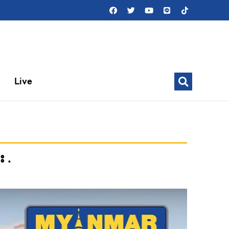
Live
း .