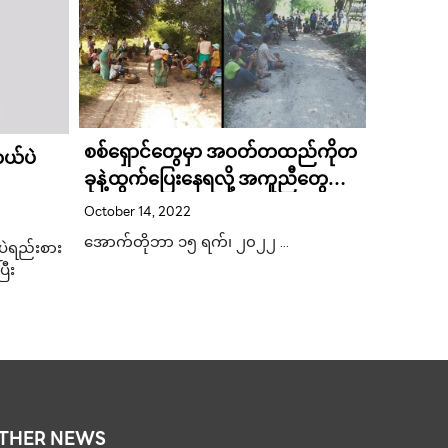
စစ်ရှောင်တွေမှာ အဝတ်တထည်ကိုတ
ကယ်ပဲ
အရင်မန
ခုနဲ့ထွက်ပြေးနေရလို့ အကူညီတွေ
ကို အလွ
လိုအပ်နေပါတယ်
ဘူး လို့
October 14, 2022
September
အောက်တိုဘာ ၁၅ ရက်၊ ၂၀၂၂ …
်ပဲရည်းစား
အရင်က သူ
ီး
Pokchon 
THER NEWS