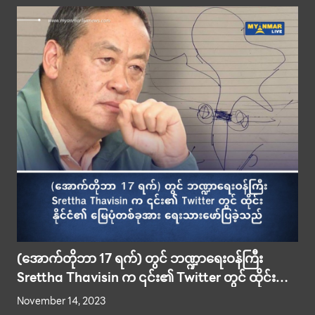
(အောက်တိုဘာ 17 ရက်) တွင် ဘဏ္ဍာရေးဝန်ကြီး
Srettha Thavisin က ၎င်း၏ Twitter တွင် ထိုင်း
နိုင်ငံ၏ မြေပုံတစ်ခုအား ရေးသားဖော်ပြခဲ့သည်
November 14, 2023