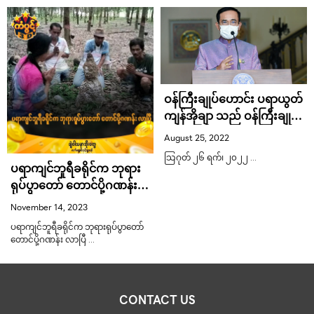
ဝန်ကြီးချုပ်ဟောင်း ပရာယွတ်
ကျန်အိုချာ သည် ဝန်ကြီးချုပ်
ရာထူးပြန်ရလာဖို့ရှိနိုင်သလား
August 25, 2022
သြဂုတ် ၂၆ ရက်၊ ၂၀၂၂ …
ပရာကျင်ဘူရီခရိုင်က ဘုရား
ရုပ်ပွာတော် တောင်ပို့ဂဏန်း
လာပြီ
November 14, 2023
ပရာကျင်ဘူရီခရိုင်က ဘုရားရုပ်ပွာတော်
တောင်ပို့ဂဏန်း လာပြီ …
CONTACT US