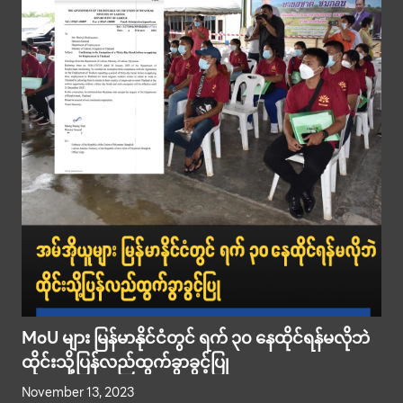
MoU များ မြန်မာနိုင်ငံတွင် ရက် ၃၀ နေထိုင်ရန်မလိုဘဲ
ထိုင်းသို့ပြန်လည်ထွက်ခွာခွင့်ပြု
November 13, 2023