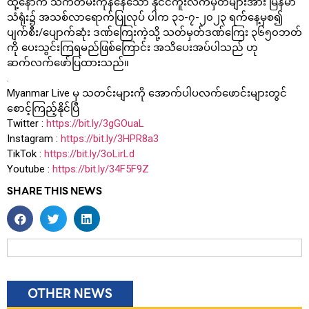
ထို့နောက် သက်တမ်းကုန်နေသော နိုင်ငံကူးလက်မှတ်များအား မြန်မာ
သံရုံး၌ အသစ်လာရောက်ပြုလုပ် ပါက ၃၁-၇-၂၀၂၃ ရက်နေ့မှစ၍
ပျက်စီး/ပျောက်ဆုံး ဒဏ်ကြေးကဲ့သို့ သတ်မှတ်ဒဏ်ကြေး ၃၆၅၀ဘတ်
ကို ပေးသွင်းကြရမည်ဖြစ်ကြောင်း အသိပေးအပ်ပါသည် ဟု
ဆက်လက်ဖော်ပြထားသည်။
.
Myanmar Live မှ သတင်းများကို အောက်ပါပလက်ဖောင်းများတွင်
စောင့်ကြည့်နိုင်ပြီ
Twitter :
https://bit.ly/3gGOuaL
Instagram :
https://bit.ly/3HPR8a3
TikTok :
https://bit.ly/3oLirLd
Youtube :
https://bit.ly/34F5F9Z
SHARE THIS NEWS
OTHER NEWS