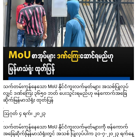
သက်တမ်းကုန်နေသော MoU နိုင်ငံကူးလက်မှတ်များ အသစ်ပြုလုပ်
လျှင် ဒဏ်ကြေး ၃၆၅၀ ဘတ် ပေးသွင်းရမည်ဟု ဗန်ကောက်အခြေ
ဆိုက်မြန်မာသံရုံး ထုတ်ပြန်
.
ဩဂုတ် ၄ ရက်၊ ၂၀၂၃
.
သက်တမ်းကုန်နေသော MoU နိုင်ငံကူးလက်မှတ်များကို ဗန်ကောက်
အခြေဆိုက်မြန်မာသံရုံးတွင် အသစ် ပြုလုပ်ပါက ၃၁-၇-၂၀၂၃ ရက်နေ့