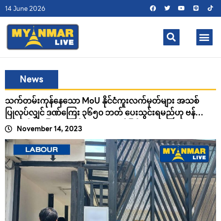
14 June 2026
News
သက်တမ်းကုန်နေသော MoU နိုင်ငံကူးလက်မှတ်များ အသစ်
ပြုလုပ်လျှင် ဒဏ်ကြေး ၃၆၅၀ ဘတ် ပေးသွင်းရမည်ဟု ဗန်
ကောက်အခြေဆိုက်မြန်မာသံရုံး ထုတ်ပြန် .
November 14, 2023