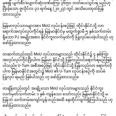
မှစ၍ ပျက်စီး/ပျောက်ဆုံးဒဏ်ကြေး ၃၆၅၀ ဘတ်ပေးသွင်းရ မည်ဟု
ပြီးခဲ့သော ဇူလိုင်လ ၃၁ ရက်နေ့ (၂၀၂၃) တွင် အသိပေးထုတ်ပြန်
ထားသည်။
.
မြန်မာလုပ်သားများအား MoU လုပ်ငန်းစဉ်ဖြင့် ထိုင်းနိုင်ငံသို့ လာ
ရောက်အလုပ်လုပ်ကိုင်ရန် မြန်မာနိုင်ငံမှ မထွက်ခွာမီ ၅ နှစ်သက်တမ်း
ရှိသော PJ အမျိုးအစား နိုင်ငံကူးလက်မှတ်ကို ပြုလုပ်ပေးခဲ့ပါသည် ဟု
ဖော်ပြထားသည်။
.
တဆက်တည်းတွင် MoU လုပ်သားများသည် ထိုင်းနိုင်ငံ၌ ၄ နှစ်ကြာ
အလုပ်လုပ်ကိုင်ပြီးပါက မြန်မာ နိုင်ငံသို့ ပြန်လည်ဝင်ရောက်ရမည်ဖြစ်
ပါသည်။ U-Turn အစီအစဉ်ဖြင့် ထိုင်းနိုင်ငံသို့ ပြန်လည်လာ ရောက်လို
ပါက မြန်မာနိုင်ငံအတွင်း၌ MoU ၏ U-Turn လုပ်ငန်းစဉ်ကို ထပ်မံ
ပြုလုပ် ရမည် ဖြစ်ပါသည် ဟု ဖော်ပြထားသည်။
.
တချိန်တည်းတွင် အချို့သော MoU လုပ်သားများသည် နိုင်ငံကူး
လက်မှတ်သက်တမ်း ၁ နှစ် ကျန်သေး သော်လည်း မြန်မာနိုင်ငံသို့ မ
ပြန်ဘဲ သက်တမ်းကျော်လွန်သည်အထိ နေထိုင်လျက်ရှိကြပါသည် ဟု
ဖော်ပြထားသည်။
.