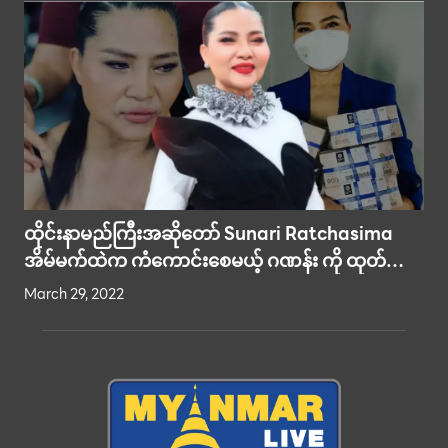
ထိုင်းနာမည်ကြီးအဆိုတော် Sunari Ratchasima
အိမ်မက်ထဲက ကံကောင်းစေမယ့် ဂဏန်း ကို ထုတ်ဖော်
ပြောပြ
March 29, 2022