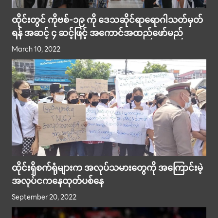
ထိုင်းတွင် ကိုဗစ်-၁၉ ကို ဒေသဆိုင်ရာရောဂါသတ်မှတ်
ရန် အဆင့် ၄ ဆင့်ဖြင့် အကောင်အထည်ဖော်မည်
March 10, 2022
ထိုင်းရှိစက်ရုံများက အလုပ်သမားတွေကို အကြောင်းမဲ့
အလုပ်ငကနေထုတ်ပစ်နေ
September 20, 2022