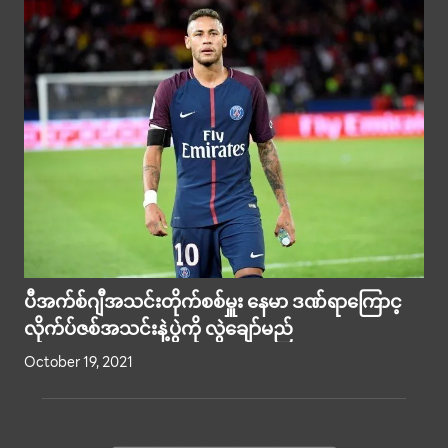
ပီအက်စ်ဂျီအသင်းတိုက်စစ်မှူး နေမာ ဒဏ်ရာကြောင့
လိုက်ပ်ဇစ်အသင်းနဲ့ပွဲကို လွဲချော်မည်
October 19, 2021