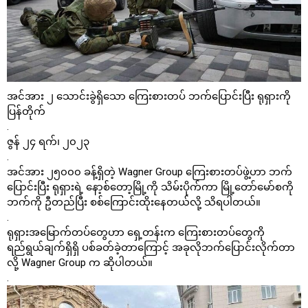
အင်အား ၂ ​သောင်းခွဲရှိ​သော ​ကြေးစားတပ် ဘက်​ပြောင်းပြီး ရုရှားကို
ပြန်တိုက်
.
ဇွန် ၂၄ ရက်၊ ၂၀၂၃
.
အင်အား ၂၅၀၀၀ ခန့်ရှိတဲ့ Wagner Group ​ကြေးစားတပ်ဖွဲ့ဟာ ဘက်​
ပြောင်းပြီး ရုရှားရဲ့ ​နော့စ်​တော့မြို့ကို သိမ်းပိုက်ကာ မြို့​တော်​မော်စကို
ဘက်ကို ဦတည်ပြီး စစ်​ကြောင်းထိုး​နေတယ်လို့ သိရပါတယ်။
.
ရုရှားအ​မြောက်တပ်​တွေဟာ ​ရှေ့တန်းက ​ကြေးစားတပ်​တွေကို
ရည်ရွယ်ချက်ရှိရှိ ပစ်ခတ်ခဲ့တာ​ကြောင့် အခုလိုဘက်​ပြောင်းလိုက်တာ
လို့ Wagner Group က ဆိုပါတယ်။
.