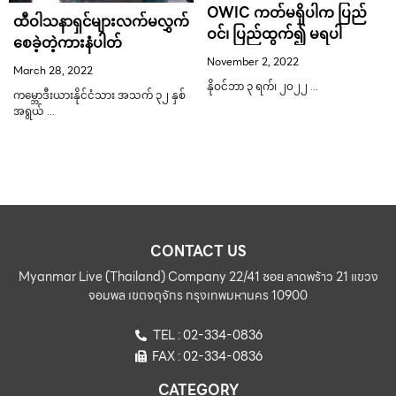
OWIC ကတ်မရှိပါက ပြည်
ထီဝါသနာရှင်များလက်မလွှက်
ဝင်၊ ပြည်ထွက်၍ မရပါ
စေခဲ့တဲ့ကားနံပါတ်
November 2, 2022
March 28, 2022
နိုဝင်ဘာ ၃ ရက်၊ ၂၀၂၂ …
ကမ္ဘောဒီးယားနိုင်ငံသား အသက် ၃၂ နှစ်
အရွယ် …
CONTACT US
Myanmar Live (Thailand) Company 22/41 ซอย ลาดพร้าว 21 แขวง
จอมพล เขตจตุจักร กรุงเทพมหานคร 10900
TEL : 02-334-0836
FAX : 02-334-0836
CATEGORY