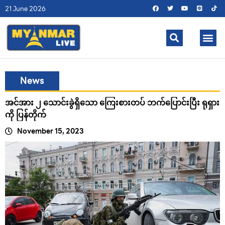
21 June 2026
News
အင်အား ၂ ​သောင်းခွဲရှိ​သော ​ကြေးစားတပ် ဘက်​ပြောင်းပြီး ရုရှား
ကို ပြန်တိုက်
November 15, 2023